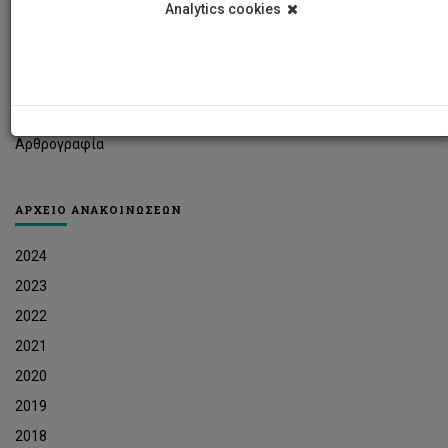
Analytics cookies
Φοιτητικά Νέα
Ερευνητικά Νέα
Ευκαιρίες Εργοδότησης
Δελτία Τύπου
Αρθρογραφία
ΑΡΧΕΙΟ ΑΝΑΚΟΙΝΩΣΕΩΝ
2024
2023
2022
2021
2020
2019
2018