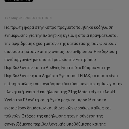
Tue May 22 10:03:00 EEST 2018
Για πρώτη φορά στην Κύπρο πραγματοποιήθηκε εκδήλωση
ενημέρωσης για την πλανητική υγεία, η οποία πραγματεύεται
την αμφίδρομη σχέση μεταξύ της κατάστασης των φυσικών
οικοσυστημάτων και της υγείας του ανθρώπου. Η εκδήλωση
συνδιοργανώθηκε από το Γραφείο της Επιτρόπου
Περιβάλλοντος και το Διεθνές Ινστιτούτο Κύπρου για την
Περιβαλλοντική και Δημόσια Υγεία του ΤΕΠΑΚ, το οποίο είναι
επίσημο μέλος του παγκόσμιου δικτύου πανεπιστημίων για την
πλανητική υγεία. Η εκδήλωση της 21ης Μαΐου είχε τίτλο «Η
Υγεία του Πλανήτη και η Υγεία μας» και προσέλκυσε το
ενδιαφέρον δημόσιων και ιδιωτικών φορέων, καθώς και
πολιτών. Στόχος της εκδήλωσης ήταν η σύνδεση της
συνεχιζόμενης περιβαλλοντικής υποβάθμισης και της