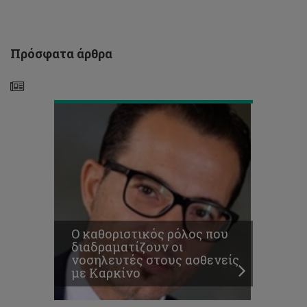
οι
νοσηλευτές
στους
ασθενείς
Πρόσφατα άρθρα
με
Καρκίνο
Ο καθοριστικός ρόλος που
διαδραματίζουν οι
νοσηλευτές στους ασθενείς
CUT
με Καρκίνο
OUT
2018
«STM