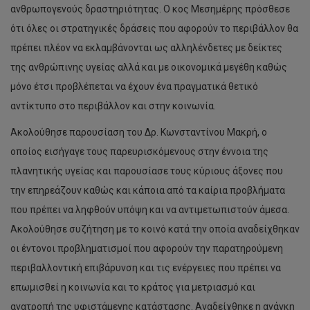
ανθρωπογενούς δραστηριότητας. Ο κος Μεσημέρης πρόσθεσε
ότι όλες οι στρατηγικές δράσεις που αφορούν το περιβάλλον θα
πρέπει πλέον να εκλαμβάνονται ως αλληλένδετες με δείκτες
της ανθρώπινης υγείας αλλά και με οικονομικά μεγέθη καθώς
μόνο έτσι προβλέπεται να έχουν ένα πραγματικά θετικό
αντίκτυπο στο περιβάλλον και στην κοινωνία.
Ακολούθησε παρουσίαση του Δρ. Κωνσταντίνου Μακρή, ο
οποίος εισήγαγε τους παρευρισκόμενους στην έννοια της
πλανητικής υγείας και παρουσίασε τους κύριους άξονες που
την επηρεάζουν καθώς και κάποια από τα καίρια προβλήματα
που πρέπει να ληφθούν υπόψη και να αντιμετωπιστούν άμεσα.
Ακολούθησε συζήτηση με το κοινό κατά την οποία αναδείχθηκαν
οι έντονοι προβληματισμοί που αφορούν την παρατηρούμενη
περιβαλλοντική επιβάρυνση και τις ενέργειες που πρέπει να
επωμισθεί η κοινωνία και το κράτος για μετριασμό και
ανατροπή της υφιστάμενης κατάστασης. Αναδείχθηκε η ανάγκη