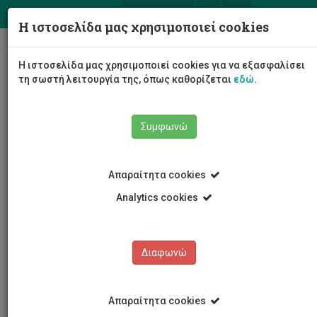
ΕΛ
EN
Η ιστοσελίδα μας χρησιμοποιεί cookies
Togg
Η ιστοσελίδα μας χρησιμοποιεί cookies για να εξασφαλίσει
navig
τη σωστή λειτουργία της, όπως καθορίζεται
εδώ
.
Συμφωνώ
Νέα και Ανακοινώσεις
Άρθρο
Απαραίτητα cookies
Analytics cookies
Διαφωνώ
ΚΑΤΗΓΟΡΙΕΣ
Νέα και Ανακοινώσεις
Απαραίτητα cookies
Συνέδρια