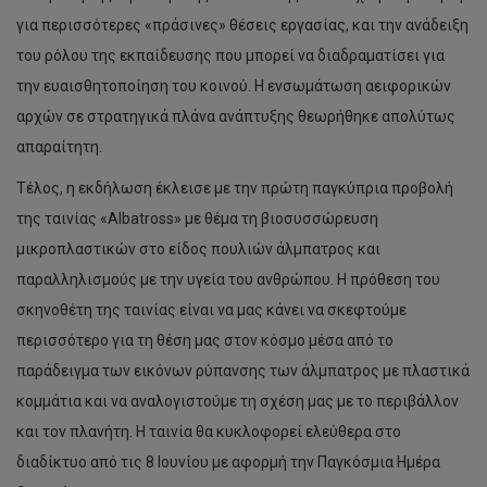
για περισσότερες «πράσινες» θέσεις εργασίας, και την ανάδειξη
του ρόλου της εκπαίδευσης που μπορεί να διαδραματίσει για
την ευαισθητοποίηση του κοινού. Η ενσωμάτωση αειφορικών
αρχών σε στρατηγικά πλάνα ανάπτυξης θεωρήθηκε απολύτως
απαραίτητη.
Τέλος, η εκδήλωση έκλεισε με την πρώτη παγκύπρια προβολή
της ταινίας «Albatross» με θέμα τη βιοσυσσώρευση
μικροπλαστικών στο είδος πουλιών άλμπατρος και
παραλληλισμούς με την υγεία του ανθρώπου. H πρόθεση του
σκηνοθέτη της ταινίας είναι να μας κάνει να σκεφτούμε
περισσότερο για τη θέση μας στον κόσμο μέσα από το
παράδειγμα των εικόνων ρύπανσης των άλμπατρος με πλαστικά
κομμάτια και να αναλογιστούμε τη σχέση μας με το περιβάλλον
και τον πλανήτη. H ταινία θα κυκλοφορεί ελεύθερα στο
διαδίκτυο από τις 8 Ιουνίου με αφορμή την Παγκόσμια Ημέρα