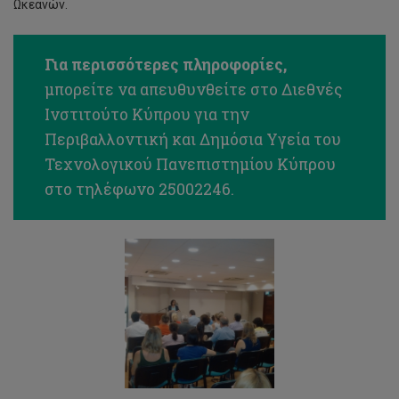
Ωκεανών.
Για περισσότερες πληροφορίες,
μπορείτε να απευθυνθείτε στο Διεθνές
Ινστιτούτο Κύπρου για την
Περιβαλλοντική και Δημόσια Υγεία του
Τεχνολογικού Πανεπιστημίου Κύπρου
στο τηλέφωνο 25002246.
Ο
καθοριστικός
ρόλος
που
διαδραματίζουν