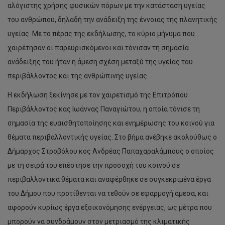
αλόγιστης χρήσης φυσικών πόρων με την κατάσταση υγείας
του ανθρώπου, δηλαδή την ανάδειξη της έννοιας της πλανητικής
υγείας. Με το πέρας της εκδήλωσης, το κύριο μήνυμα που
χαιρέτησαν οι παρευρισκόμενοι και τόνισαν τη σημασία
ανάδειξης του ήταν η άμεση σχέση μεταξύ της υγείας του
περιβάλλοντος και της ανθρώπινης υγείας.
Η εκδήλωση ξεκίνησε με τον χαιρετισμό της Επιτρόπου
Περιβάλλοντος κας Ιωάννας Παναγιώτου, η οποία τόνισε τη
σημασία της ευαισθητοποίησης και ενημέρωσης του κοινού για
θέματα περιβαλλοντικής υγείας. Στο βήμα ανέβηκε ακολούθως ο
Δήμαρχος Στροβόλου κος Ανδρέας Παπαχαραλάμπους ο οποίος
με τη σειρά του επέστησε την προσοχή του κοινού σε
περιβαλλοντικά θέματα και αναφέρθηκε σε συγκεκριμένα έργα
του Δήμου που προτίθενται να τεθούν σε εφαρμογή άμεσα, και
αφορούν κυρίως έργα εξοικονόμησης ενέργειας, ως μέτρα που
μπορούν να συνδράμουν στον μετριασμό της κλιματικής