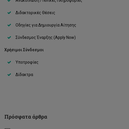
Ανακοίνωση / Γενικές Πληροφορίες
Διδακτορικές Θέσεις
Οδηγίες για Δημιουργία Αίτησης
Σύνδεσμος Έναρξης (Apply Now)
Χρήσιμοι Σύνδεσμοι
Διάλεξη
Υποτροφίες
Δρ
Δημήτρη
Νανόπουλου
Δίδακτρα
-
Προς
έναν
νέο
κόσμο,
προς
ένα
Πρόσφατα άρθρα
νέο
πανεπιστήμιο