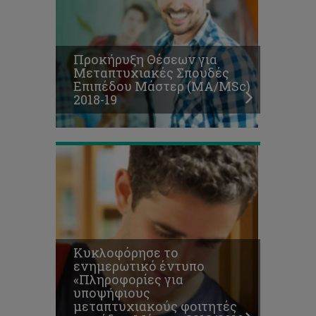
έντυπο
«Πληροφορίες
για
υποψήφιους
Προκήρυξη Θέσεων για
μεταπτυχιακούς
Μεταπτυχιακές Σπουδές
φοιτητές
Επιπέδου Μάστερ (ΜΑ/MSc)
επιπέδου
2018-19
Μάστερ
2018/2019»
Κυκλοφόρησε το
ενημερωτικό έντυπο
«Πληροφορίες για
υποψήφιους
μεταπτυχιακούς φοιτητές