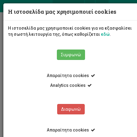
ΕΛ
EN
Η ιστοσελίδα μας χρησιμοποιεί cookies
Togg
Η ιστοσελίδα μας χρησιμοποιεί cookies για να εξασφαλίσει
navig
τη σωστή λειτουργία της, όπως καθορίζεται
εδώ
.
Συμφωνώ
Νέα και Ανακοινώσεις
Άρθρο
Απαραίτητα cookies
Analytics cookies
Διαφωνώ
ΚΑΤΗΓΟΡΙΕΣ
Νέα και Ανακοινώσεις
Απαραίτητα cookies
Συνέδρια