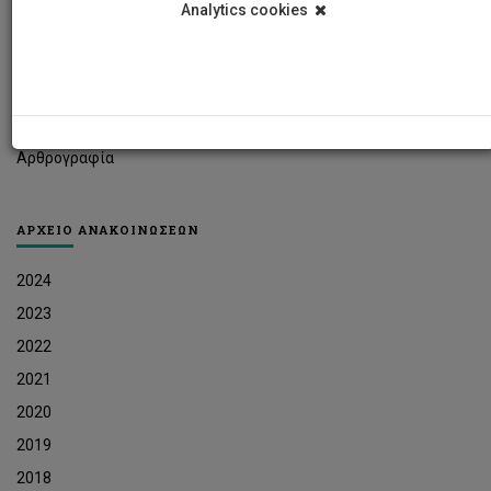
Analytics cookies
Φοιτητικά Νέα
Ερευνητικά Νέα
Ευκαιρίες Εργοδότησης
Δελτία Τύπου
Αρθρογραφία
ΑΡΧΕΙΟ ΑΝΑΚΟΙΝΩΣΕΩΝ
2024
2023
2022
2021
2020
2019
2018