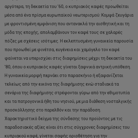
αργότερα, τη δεκαετία του ’60, ο κυπριακός καφές προωθείται
μέσα από ένα πρίσμα ευρωπαϊκού νεωτερισμού: Κομψά ζευγάρια
με φροντισμένη εμφάνιση που αντανακλά την αισθητική και τη
μόδα της εποχής, απολαμβάνουν τον καφέ τους σε χαλαρές
πόζες με σχέσεις ισότιμες. Η εκλεπτυσμένη γυναικεία παρουσία
που προωθεί με φινέτσα, ευγένεια και χαμόγελο τον καφέ
φαίνεται να υπερισχύει στις διαφημίσεις μέχρι τη δεκαετία του
’80, όπου ο κυπριακός καφές γίνεται ξαφνικά αντρική υπόθεση.
Η γυναικεία μορφή περνάει στο παρασκήνιο ή εξαφανίζεται
τελείως από την εικόνα της διαφήμισης ενώ σταδιακά τα
σενάρια της διαφήμισης στρέφονται γύρω από την εθιμοτυπία
και τα πατρογονικά ήθη του νησιού, με μια διάθεση νοσταλγικής
προσκόλλησης στο παρελθόν και την παράδοση.
Χαρακτηριστικό δείγμα της σύνδεσης του προϊόντος με τις
παραδοσιακές αξίες είναι ότι στις σύγχρονες διαφημίσεις του
κυπριακού καφέ, γίνεται σαφής οριοθέτηση για την