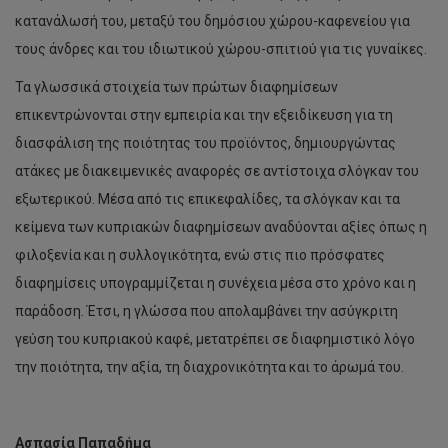
κατανάλωσή του, μεταξύ του δημόσιου χώρου-καφενείου για
τους άνδρες και του ιδιωτικού χώρου-σπιτιού για τις γυναίκες.
Τα γλωσσικά στοιχεία των πρώτων διαφημίσεων
επικεντρώνονται στην εμπειρία και την εξειδίκευση για τη
διασφάλιση της ποιότητας του προϊόντος, δημιουργώντας
ατάκες με διακειμενικές αναφορές σε αντίστοιχα σλόγκαν του
εξωτερικού. Μέσα από τις επικεφαλίδες, τα σλόγκαν και τα
κείμενα των κυπριακών διαφημίσεων αναδύονται αξίες όπως η
φιλοξενία και η συλλογικότητα, ενώ στις πιο πρόσφατες
διαφημίσεις υπογραμμίζεται η συνέχεια μέσα στο χρόνο και η
παράδοση. Έτσι, η γλώσσα που απολαμβάνει την ασύγκριτη
γεύση του κυπριακού καφέ, μετατρέπει σε διαφημιστικό λόγο
την ποιότητα, την αξία, τη διαχρονικότητα και το άρωμά του.
Ασπασία Παπαδήμα