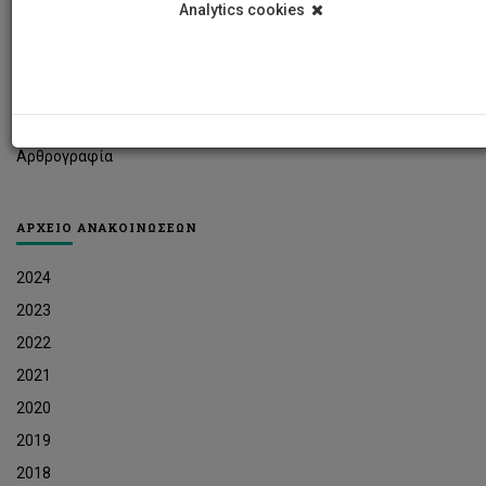
Analytics cookies
Φοιτητικά Νέα
Ερευνητικά Νέα
Ευκαιρίες Εργοδότησης
Δελτία Τύπου
Αρθρογραφία
ΑΡΧΕΙΟ ΑΝΑΚΟΙΝΩΣΕΩΝ
2024
2023
2022
2021
2020
2019
2018