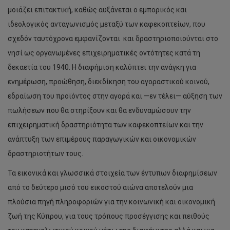
μοιάζει επιτακτική, καθώς αυξάνεται ο εμπορικός και
ιδεολογικός ανταγωνισμός μεταξύ των καφεκοπτείων, που
σχεδόν ταυτόχρονα εμφανίζονται και δραστηριοποιούνται στο
νησί ως οργανωμένες επιχειρηματικές οντότητες κατά τη
δεκαετία του 1940. Η διαφήμιση καλύπτει την ανάγκη για
ενημέρωση, προώθηση, διεκδίκηση του αγοραστικού κοινού,
εδραίωση του προϊόντος στην αγορά και —εν τέλει— αύξηση των
πωλήσεων που θα στηρίξουν και θα ενδυναμώσουν την
επιχειρηματική δραστηριότητα των καφεκοπτείων και την
ανάπτυξη των επιμέρους παραγωγικών και οικονομικών
δραστηριοτήτων τους.
Τα εικονικά και γλωσσικά στοιχεία των έντυπων διαφημίσεων
από το δεύτερο μισό του εικοστού αιώνα αποτελούν μια
πλούσια πηγή πληροφοριών για την κοινωνική και οικονομική
ζωή της Κύπρου, για τους τρόπους προσέγγισης και πειθούς