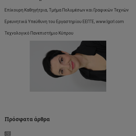
Επίκουρη Καθηγήτρια, Τμήμα Πολυμέσων και Γραφικών Τεχνών
Ερευνητικά Υπεύθυνη του Εργαστηρίου ΕΕΓΓΕ, www.lgcrl.com
Τεχνολογικό Πανεπιστήμιο Κύπρου
Εκδήλωση
για
εορτασμό
της
Ευρωπαϊκής
Μέρας
Γλωσσών
από
το
Κέντρο
Γλωσσών
και
τη
Βιβλιοθήκη
Πρόσφατα άρθρα
του
ΤΕΠΑΚ