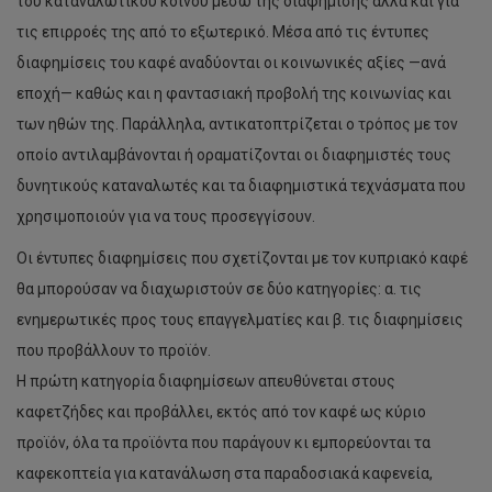
του καταναλωτικού κοινού μέσω της διαφήμισης αλλά και για
τις επιρροές της από το εξωτερικό. Μέσα από τις έντυπες
διαφημίσεις του καφέ αναδύονται οι κοινωνικές αξίες —ανά
εποχή— καθώς και η φαντασιακή προβολή της κοινωνίας και
των ηθών της. Παράλληλα, αντικατοπτρίζεται ο τρόπος με τον
οποίο αντιλαμβάνονται ή οραματίζονται οι διαφημιστές τους
δυνητικούς καταναλωτές και τα διαφημιστικά τεχνάσματα που
χρησιμοποιούν για να τους προσεγγίσουν.
Οι έντυπες διαφημίσεις που σχετίζονται με τον κυπριακό καφέ
θα μπορούσαν να διαχωριστούν σε δύο κατηγορίες: α. τις
ενημερωτικές προς τους επαγγελματίες και β. τις διαφημίσεις
που προβάλλουν το προϊόν.
Η πρώτη κατηγορία διαφημίσεων απευθύνεται στους
καφετζήδες και προβάλλει, εκτός από τον καφέ ως κύριο
προϊόν, όλα τα προϊόντα που παράγουν κι εμπορεύονται τα
καφεκοπτεία για κατανάλωση στα παραδοσιακά καφενεία,