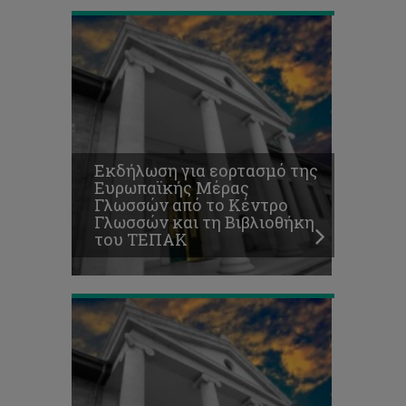
4η
Ημερίδα
Δημόσιας
Υγείας
Επετειακή
Ημερίδα
10
Εκδήλωση για εορτασμό της
χρόνων
Ευρωπαϊκής Μέρας
λειτουργίας
Γλωσσών από το Κέντρο
της
Γλωσσών και τη Βιβλιοθήκη
Σχολής
του ΤΕΠΑΚ
Επιστημών
Υγείας
Εκδήλωση
τιμής
στον
Χρηστάκη
Μιχαηλίδη