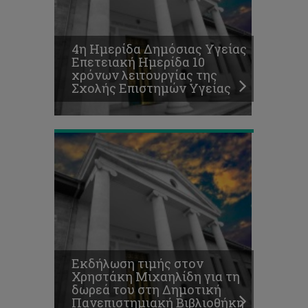
για
τη
δωρεά
4η Ημερίδα Δημόσιας Υγείας
του
Επετειακή Ημερίδα 10
στη
χρόνων λειτουργίας της
Δημοτική
Σχολής Επιστημών Υγείας
Πανεπιστημιακή
Βιβλιοθήκη
Εκδήλωση τιμής στον
Χρηστάκη Μιχαηλίδη για τη
δωρεά του στη Δημοτική
Πανεπιστημιακή Βιβλιοθήκη