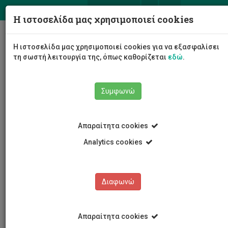
ΕΛ
EN
Η ιστοσελίδα μας χρησιμοποιεί cookies
Togg
Η ιστοσελίδα μας χρησιμοποιεί cookies για να εξασφαλίσει
navig
τη σωστή λειτουργία της, όπως καθορίζεται
εδώ
.
Συμφωνώ
Νέα και Ανακοινώσεις
Άρθρο
Απαραίτητα cookies
Analytics cookies
Διαφωνώ
ΚΑΤΗΓΟΡΙΕΣ
Νέα και Ανακοινώσεις
Απαραίτητα cookies
Συνέδρια