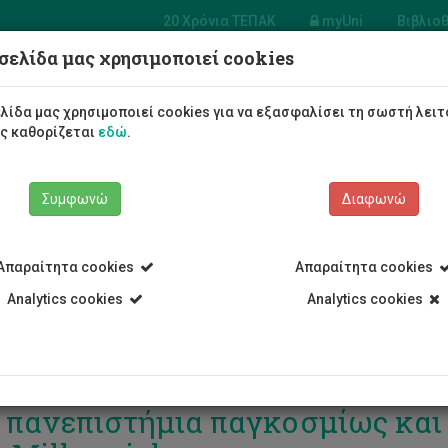
20 Χρόνια ΤΕΠΑΚ
myUni
Βιβλιο
σελίδα μας χρησιμοποιεί cookies
Φοιτητές/τριες
Σπουδές
λίδα μας χρησιμοποιεί cookies για να εξασφαλίσει τη σωστή λειτ
ως καθορίζεται
εδώ
.
Συμφωνώ
Διαφωνώ
Απαραίτητα cookies
Απαραίτητα cookies
Analytics cookies
Analytics cookies
Τεχνολογικό Πανεπιστήμιο Κύπ
 πανεπιστήμια παγκοσμίως και