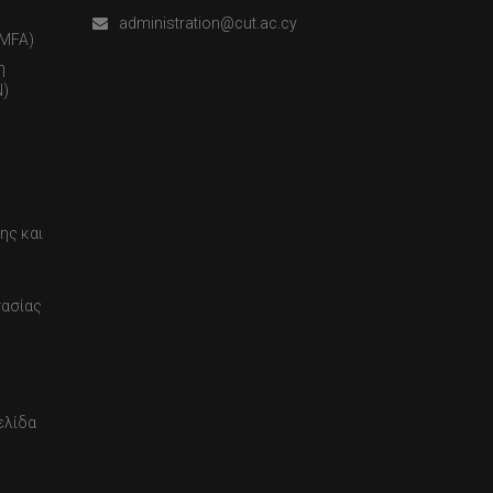
administration@cut.ac.cy
(MFA)
η
)
ης και
τασίας
ελίδα