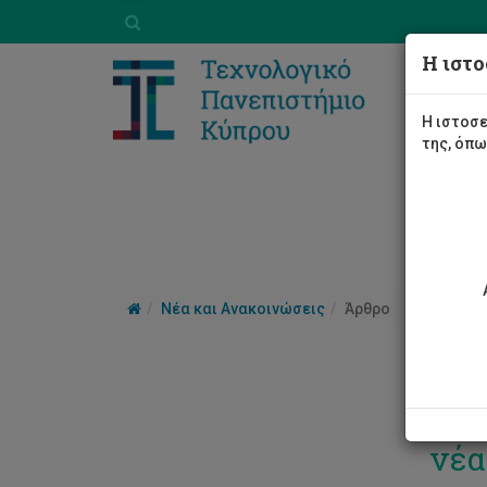
Η ιστο
Η ιστοσε
της, όπ
Νέα και Ανακοινώσεις
Άρθρο
Το 
νέα