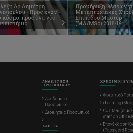
άλεξη Δρ Δημήτρη
Προκήρυξη Θέσεων γι
νόπουλου - Προς έναν
Μεταπτυχιακές Σπου
 κόσμο, προς ένα νέο
Επιπέδου Μάστερ
νεπιστήμιο
(ΜΑ/MSc) 2018-19
ΑΝΑΖΗΤΗΣΗ
ΧΡΗΣΙΜΟΙ ΣΥΝ
ΠΡΟΣΩΠΙΚΟΥ
Φοιτητικό Porta
Ακαδημαϊκό
eLearning (Moo
Προσωπικό
CUT Mail (stude
Διοικητικό Προσωπικό
staff on Office3
Επανέκδοση Κ
ΧΑΡΤΕΣ
(Password Rese