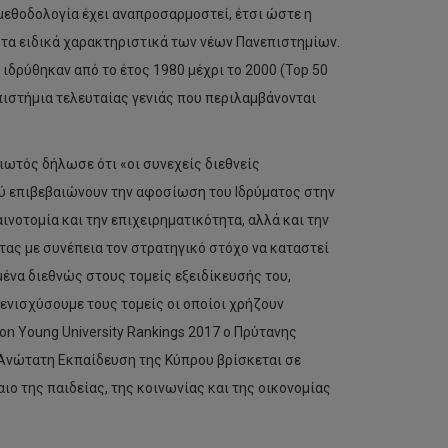
μεθοδολογία έχει αναπροσαρμοστεί, έτσι ώστε η
 τα ειδικά χαρακτηριστικά των νέων Πανεπιστημίων.
ιδρύθηκαν από το έτος 1980 μέχρι το 2000 (Top 50
επιστήμια τελευταίας γενιάς που περιλαμβάνονται
ωτός δήλωσε ότι «οι συνεχείς διεθνείς
ύ επιβεβαιώνουν την αφοσίωση του Ιδρύματος στην
ινοτομία και την επιχειρηματικότητα, αλλά και την
ας με συνέπεια τον στρατηγικό στόχο να καταστεί
ένα διεθνώς στους τομείς εξειδίκευσής του,
ενισχύσουμε τους τομείς οι οποίοι χρήζουν
on Young University Rankings 2017 ο Πρύτανης
η Ανώτατη Εκπαίδευση της Κύπρου βρίσκεται σε
ο της παιδείας, της κοινωνίας και της οικονομίας