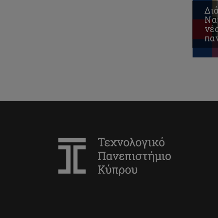
Δι
Να
νέο
πα