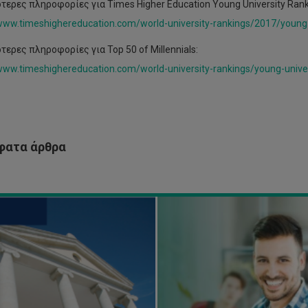
τερες πληροφορίες για Times Higher Education Young University Rank
λεξη
/www.timeshighereducation.com/world-university-rankings/2017/young-
μήτρη
νόπουλου
Προκήρυξη
ερες πληροφορίες για Top 50 of Millennials:
Θέσεων
www.timeshighereducation.com/world-university-rankings/young-univers
ος
για
αν
Μεταπτυχιακές
ο
Σπουδές
μο,
Επιπέδου
ς
Μάστερ
α
(ΜΑ/MSc)
ατα άρθρα
ο
2018-
επιστήμιο
19