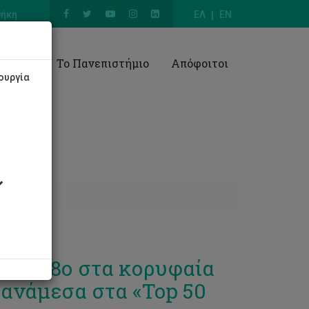
θήκη
ΕΛ
EN
Έρευνα
Το Πανεπιστήμιο
Απόφοιτοι
ουργία
ρου 88ο στα κορυφαία
 ανάμεσα στα «Top 50