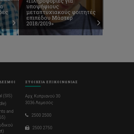
«Πληροφορίες για
α
υποψήφιους
δές
μεταπτυχιακούς φοιτητές
επιπέδου Μάστερ
2018/2019»
ΔΕΣΜΟΙ
ΣΤΟΙΧΕΙΑ ΕΠΙΚΟΙΝΩΝΙΑΣ
l (SIS)
Αρχ. Κυπριανού 30
3036 Λεμεσός
dle)
nts and
2500 2500
65)
ωδικού
2500 2750
t)