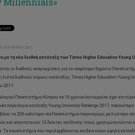
 Millennials»
6 12:05:00 EEST 2017
 με τη νέα διεθνή κατάταξη των Times Higher Education Young Un
ονται οι διεθνείς αναγνωρίσεις για το νεαρότερο δημόσιο Πανεπιστή
η λίστα διεθνούς κύρους κατάταξης, Times Higher Education Young Un
υ 2017.
ολογικό Πανεπιστήμιο Κύπρου σε 10 χρόνια λειτουργίας έχει επιτύχε
νέα παγκόσμια κατάταξη Young University Rankings 2017, παλαιότερα
βάνει τα 200 καλύτερα νέα Πανεπιστήμια παγκοσμίως με λιγότερο από
ύς και απαιτητικούς 13 δείκτες απόδοσης όπως χρησιμοποιούνται και
s. Τα πανεπιστήμια που περιλαμβάνονται επιδεικνύουν υψηλά επίπεδ