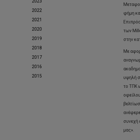
2023
Μεταφορ
2022
φήμη κα
2021
Επιπρόσ
2020
των Mil
2019
στην κα
2018
Με αφορ
2017
αναγνωρ
2016
ακαδημα
2015
υψηλή σ
το ΤΠΚ 
οφείλου
βελτίωσ
ανέφερε
συνεχή 
μας».