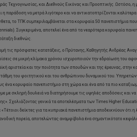
άς Τεχνογνωσίας, και Διεθνούς Εικόνας και Προοπτικής. Ωστόσο, η 
ι η παράδοση να μετρά λιγότερο και να αντικατοπτρίζονται καλύτερα
θετα, το ΤΠΚ συμπεριλαμβάνεται στα κορυφαία 50 πανεπιστήμια που 
lennials). Συγκεριμένα, αποτελεί ένα από τα νεαρότερα κορυφαία παν
τάταξη διεθνώς.
μή τις πρόσφατες κατατάξεις, ο Πρύτανης, Καθηγητής Ανδρέας Αναγι
ίσεις σε μικρή κλίμακα χρόνου ισχυροποιούν την εδραίωση του αφο
ϊκή αριστεία και την ποιότητα των σπουδών και της έρευνας, στην κα
τάθμη του φοιτητικού και του ανθρώπινου δυναμικού του. Υπηρετώντ
ως ένα κορυφαίο πανεπιστήμιο στη χώρα και ένα από τα πιο καταξιωμ
με με σκληρή δουλειά να διατηρήσουμε τις υψηλές αποδόσεις και να 
ης». Σχολιάζοντας γενικά τα αποτελέσματα των Times Higher Educati
 «Τέτοιοι δείκτες για τα κυπριακά πανεπιστήμια αποδεικνύουν ότι 
ανοδική πορεία, αποτελώντας αναμφίβολα ένα σημαντικότατο κεφάλαι