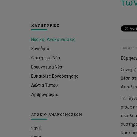
των
ΚΑΤΗΓΟΡΙΕΣ
Νέα και Ανακοινώσεις
Συνέδρια
Thu Apr 0
Φοιτητικά Νέα
Σύμφωνα
Ερευνητικά Νέα
Συνεχίζ
Ευκαιρίες Εργοδότησης
θέση στ
Δελτία Τύπου
Απριλίο
Αρθρογραφία
Το Τεχν
όπως η 
ΑΡΧΕΙΟ ΑΝΑΚΟΙΝΩΣΕΩΝ
περιλαμ
αυστηρο
2024
Ranking