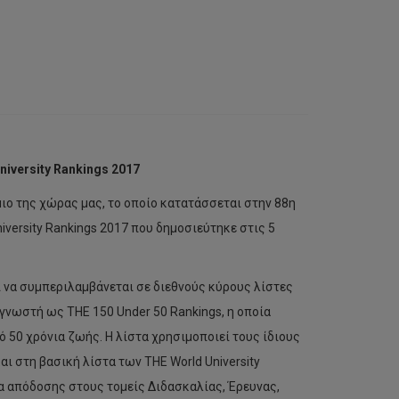
iversity Rankings 2017
μιο της χώρας μας, το οποίο κατατάσσεται στην 88η
iversity Rankings 2017 που δημοσιεύτηκε στις 5
ι να συμπεριλαμβάνεται σε διεθνούς κύρους λίστες
 γνωστή ως THE 150 Under 50 Rankings, η οποία
 50 χρόνια ζωής. Η λίστα χρησιμοποιεί τους ίδιους
 στη βασική λίστα των THE World University
α απόδοσης στους τομείς Διδασκαλίας, Έρευνας,