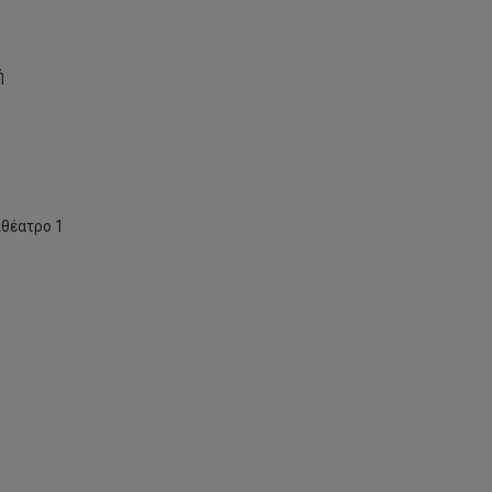
ή
θέατρο 1
Κυκλοφόρησε
το
ενημερωτικό
έντυπο
«Πληροφορίες
για
υποψήφιους
μεταπτυχιακούς
φοιτητές
επιπέδου
Μάστερ