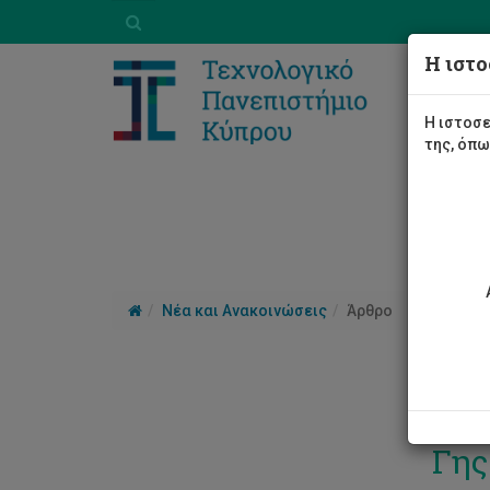
Η ιστο
Η ιστοσε
της, όπ
Νέα και Ανακοινώσεις
Άρθρο
Δημ
Γης