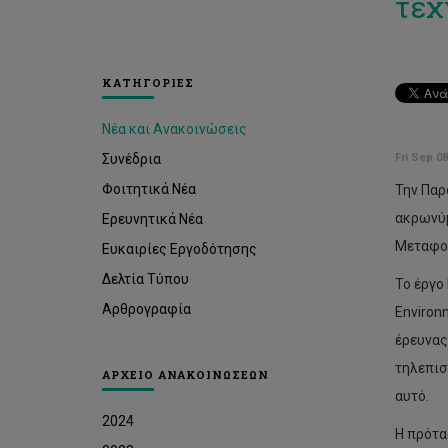
τεχ
ΚΑΤΗΓΟΡΙΕΣ
Νέα και Ανακοινώσεις
Συνέδρια
Fri Sep 08
Φοιτητικά Νέα
Την Παρ
ακρωνύμ
Ερευνητικά Νέα
Μεταφορ
Ευκαιρίες Εργοδότησης
Δελτία Τύπου
Το έργο
Αρθρογραφία
Environ
έρευνας
τηλεπισ
ΑΡΧΕΙΟ ΑΝΑΚΟΙΝΩΣΕΩΝ
αυτό.
2024
Η πρότα