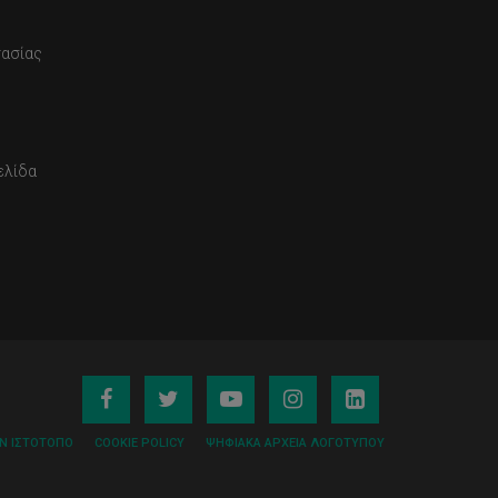
τασίας
ελίδα
ΟΝ ΙΣΤΌΤΟΠΟ
COOKIE POLICY
ΨΗΦΙΑΚΆ ΑΡΧΕΊΑ ΛΟΓΌΤΥΠΟΥ