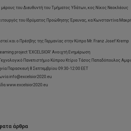
 μέρους του Διευθυντή του Τμήματος Υδάτων, κος Νίκος Νεοκλέους
ειτουργός του Ιδρύματος Προώθησης Έρευνας, κα Κωνσταντίνα Μακρ
στεί και ο Πρέσβης της Γερμανίας στην Κύπρο Mr. Franz Josef Kremp
eaming project ‘EXCELSIOR’ Ανοιχτή Ενημέρωση
εχνολογικό Πανεπιστήμιο Κύπρου Κτίριο Τάσος Παπαδόπουλος Αμφι
λεξη
νία Παρασκευή 8 Σεπτεμβρίου 09:30-12:00 EET
ωνία info@excelsior2020.eu
μήτρη
νόπουλου
Προκήρυξη
ίδα www.excelsior2020.eu
Θέσεων
ος
για
αν
Μεταπτυχιακές
ο
Σπουδές
μο,
Επιπέδου
ς
Μάστερ
α
(ΜΑ/MSc)
ατα άρθρα
ο
2018-