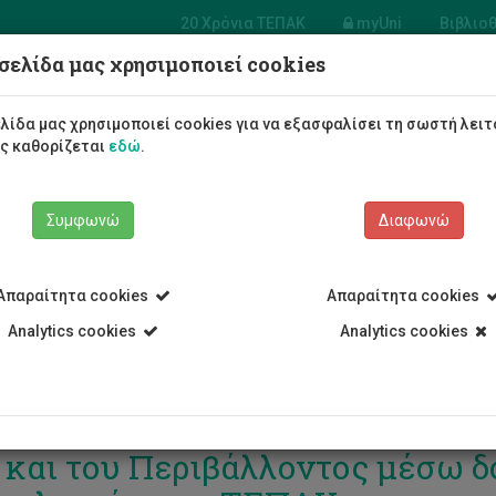
20 Χρόνια ΤΕΠΑΚ
myUni
Βιβλιο
σελίδα μας χρησιμοποιεί cookies
Φοιτητές/τριες
Σπουδές
λίδα μας χρησιμοποιεί cookies για να εξασφαλίσει τη σωστή λειτ
ως καθορίζεται
εδώ
.
Συμφωνώ
Διαφωνώ
Απαραίτητα cookies
Απαραίτητα cookies
Analytics cookies
Analytics cookies
ιουργία Κέντρου Αριστείας για
 και του Περιβάλλοντος μέσω 