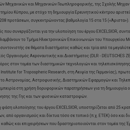
ών Μηχανικών και Μηχανικών Γεωπληροφορικής, της Σχολής Μηχανι
τημίου Κύπρου, με στόχο τη δημιουργία Ερευνητικού κέντρου αριστ
208 προτάσεων, συγκεντρώνοντας βαθμολογία 15 στα 15 («Άριστα»).
ίς που συνεργάζονται για την υλοποίηση του έργου EXCELSIOR, συντ
ιλαμβάνουν το Τμήμα Ηλεκτρονικών Επικοινωνιών του Υπουργείου Με
 συντονιστής σε θέματα διαστήματος καθώς και τρία από τα μεγαλύτ
κός Οργανισμός Αεροναυτικής και Διαστήματος (DLR - DEUTSCHES 
ρος στον τομέα των διαστημικών τεχνολογιών και τηλεπισκόπησης, 
 Ιnstitute for Tropospheric Research, στη Λειψία της Γερμανίας), πρ
ύτο Αστρονομίας, Αστροφυσικής, Διαστημικών Εφαρμογών και Τηλε
εμπειρία στη χρήση δορυφορικών παρατηρήσεων για τη δημιουργία
ησης της Γης και των φυσικών καταστροφών.
 φάση υλοποίησης του έργου EXCELSIOR, υποστηρίζεται από 25 κρα
ων, από οργανισμούς και δίκτυα τόσο σε τοπικό (π.χ. ΕΤΕΚ) όσο και δ
 καθώς και επιχειρήσεων που δραστηριοποιούνται στον τομέα της Έρ