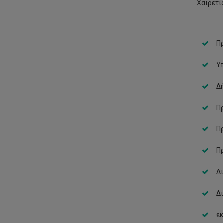
Χαιρετι
Πρ
Υ
Δή
Π
Πρ
Πρ
Δ
Δι
εκ