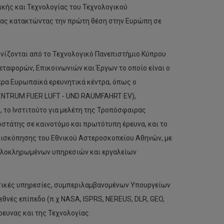
κής και Τεχνολογίας του Τεχνολογικού
είας κατακτώντας την πρώτη θέση στην Ευρώπη σε
ονίζονται από το Τεχνολογικό Πανεπιστήμιο Κύπρου
ταφορών, Επικοινωνιών και Έργων το οποίο είναι ο
ερα Ευρωπαϊκά ερευνητικά κέντρα, όπως ο
ZENTRUM FUER LUFT - UND RAUMFAHRT EV),
το Ινστιτούτο για μελέτη της Τροπόσφαιρας
ωτοστάτης σε καινοτόμο και πρωτότυπη έρευνα, και το
πισκόπησης του Εθνικού Αστεροσκοπείου Αθηνών, με
 ολοκληρωμένων υπηρεσιών και εργαλείων
τικές υπηρεσίες, συμπεριλαμβανομένων Υπουργείων
ιεθνές επίπεδο (π.χ NASA, ISPRS, NEREUS, DLR, GEO,
ευνας και της Τεχνολογίας.