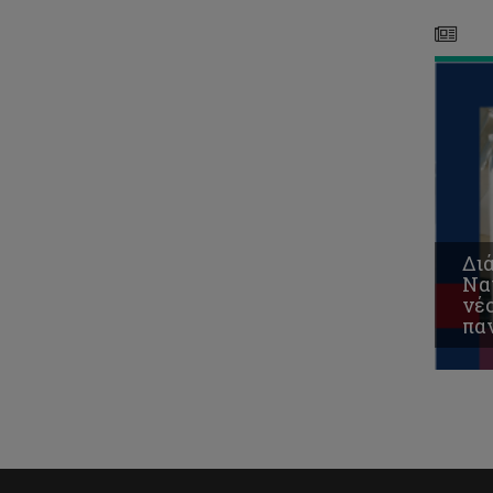
παν
Δι
Να
νέο
πα