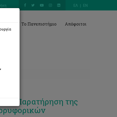
θήκη
ΕΛ
EN
Έρευνα
Το Πανεπιστήμιο
Απόφοιτοι
ουργία
 την Παρατήρηση της
δορυφορικών