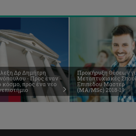
επιστήμιο
19
άλεξη Δρ Δημήτρη
Προκήρυξη Θέσεων γι
νόπουλου - Προς έναν
Μεταπτυχιακές Σπου
 κόσμο, προς ένα νέο
Επιπέδου Μάστερ
νεπιστήμιο
(ΜΑ/MSc) 2018-19