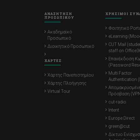
ΑΝΑΖΗΤΗΣΗ
ΧΡΗΣΙΜΟΙ ΣΥΝ
ΠΡΟΣΩΠΙΚΟΥ
Φοιτητικό Porta
Ακαδημαϊκό
eLearning (Moo
Προσωπικό
CUT Mail (stude
Διοικητικό Προσωπικό
staff on Office3
Επανέκδοση Κ
ΧΑΡΤΕΣ
(Password Rese
Multi Factor
Χάρτης Πανεπιστημίου
Authentication 
Χάρτης Πλοήγησης
Απομακρυσμέν
Virtual Tour
Πρόσβαση (VPN
cut-radio
Intent
Europe Direct
green@cut
Δίκτυο Ενίσχυσ