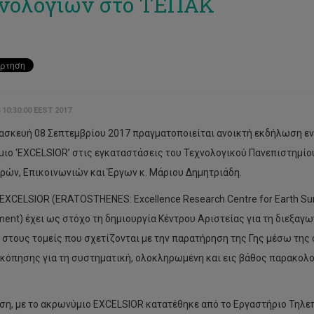
νολογιών στο ΤΕΠΑΚ
 10:30:00 EEST 2017
ασκευή 08 Σεπτεμβρίου 2017 πραγματοποιείται ανοικτή εκδήλωση ε
ιο ‘EXCELSIOR’ στις εγκαταστάσεις του Τεχνολογικού Πανεπιστημίου
ών, Επικοινωνιών και Έργων κ. Μάριου Δημητριάδη.
 EXCELSIOR (ERATOSTHENES: Excellence Research Centre for Earth Surv
ment) έχει ως στόχο τη δημιουργία Κέντρου Αριστείας για τη διεξα
 στους τομείς που σχετίζονται με την παρατήρηση της Γης μέσω τη
κόπησης για τη συστηματική, ολοκληρωμένη και εις βάθος παρακολο
ση, με το ακρωνύμιο EXCELSIOR κατατέθηκε από το Εργαστήριο Τηλε