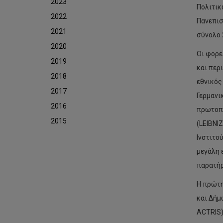
2023
Πολιτικ
2022
Πανεπισ
2021
σύνολο 
2020
Οι φορε
2019
και περ
2018
εθνικός
2017
Γερμανι
2016
πρωτοπό
2015
(LEIBNIZ
Ινστιτο
μεγάλη 
παρατήρ
Η πρώτη
και Δήμ
ACTRIS)