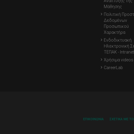
Ανάπτυξης της
Μάθησης
Πολιτική Προσ
Δεδομένων
Προσωπικού
Χαρακτήρα
Ενδοδικτυακή
Ηλεκτρονική Σ
ΤΕΠΑΚ - Intranet
Χρήσιμα videos
CareerLab
ΕΠΙΚΟΙΝΩΝΊΑ
ΣΧΕΤΙΚΆ ΜΕ Τ