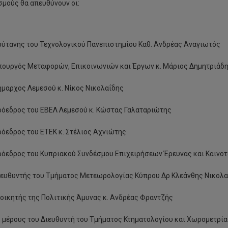
σμούς θα απευθύνουν οι:
ύτανης του Τεχνολογικού Πανεπιστημίου Καθ. Ανδρέας Αναγιωτός
πουργός Μεταφορών, Επικοινωνιών και Έργων κ. Μάριος Δημητριάδ
μαρχος Λεμεσού κ. Νίκος Νικολαΐδης
ρόεδρος του ΕΒΕΛ Λεμεσού κ. Κώστας Γαλαταριώτης
όεδρος του ΕΤΕΚ κ. Στέλιος Αχνιώτης
όεδρος του Κυπριακού Συνδέσμου Επιχειρήσεων Έρευνας και Καινοτ
ιευθυντής του Τμήματος Μετεωρολογίας Κύπρου Δρ Κλεάνθης Νικολα
οικητής της Πολιτικής Άμυνας κ. Ανδρέας Φραντζής
 μέρους του Διευθυντή του Τμήματος Κτηματολογίου και Χωρομετρία