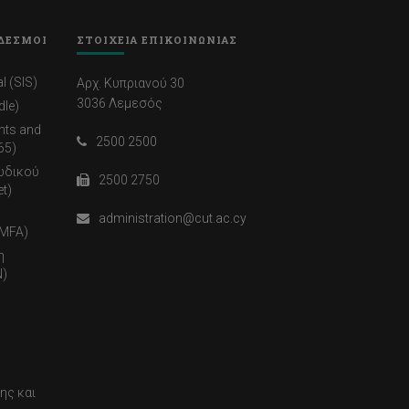
ΔΕΣΜΟΙ
ΣΤΟΙΧΕΙΑ ΕΠΙΚΟΙΝΩΝΙΑΣ
l (SIS)
Αρχ. Κυπριανού 30
3036 Λεμεσός
dle)
nts and
2500 2500
65)
ωδικού
2500 2750
t)
administration@cut.ac.cy
(MFA)
η
)
ης και