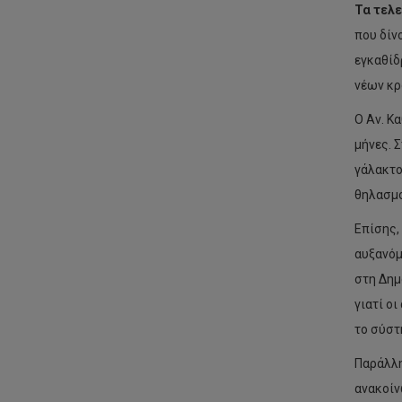
Τα τελε
που δίν
εγκαθίδ
νέων κρ
Ο Αν. Κ
μήνες. 
γάλακτο
θηλασμο
Επίσης,
αυξανόμ
στη Δημ
γιατί ο
το σύστ
Παράλλη
ανακοίν