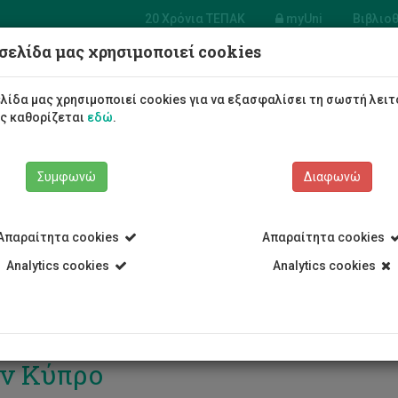
20 Χρόνια ΤΕΠΑΚ
myUni
Βιβλιο
σελίδα μας χρησιμοποιεί cookies
Φοιτητές/τριες
Σπουδές
λίδα μας χρησιμοποιεί cookies για να εξασφαλίσει τη σωστή λειτ
ως καθορίζεται
εδώ
.
Συμφωνώ
Διαφωνώ
Απαραίτητα cookies
Απαραίτητα cookies
Analytics cookies
Analytics cookies
Ημερίδα Δημόσιας Υγείας - Ερ
ν Κύπρο