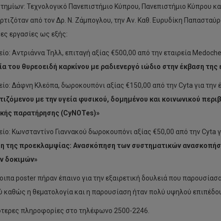
τημίων: Τεχνολογικό Πανεπιστήμιο Κύπρου, Πανεπιστήμιο Κύπρου κα
τιζόταν από τον Δρ. Ν. Ζάμπογλου, την Αν. Καθ. Ευρυδίκη Παπασταύρου
ες εργασίες ως εξής:
είο: Αντριάννα Τηλλ, επιταγή αξίας €500,00 από την εταιρεία Medoche
α του θυρεοειδή καρκίνου με ραδιενεργό ιώδιο στην έκβαση της
είο: Δάφνη Κλεόπα, δωροκουπόνι αξίας €150,00 από την Cyta για την 
τιζόμενου με την υγεία φυσικού, δομημένου και κοινωνικού περ
ικής παρατήρησης (CyNOTes)»
είο: Κωνσταντίνο Γιαννακού δωροκουπόνι αξίας €50,00 από την Cyta γ
η της προεκλαμψίας: Ανασκόπηση των συστηματικών ανασκοπήσ
ν δοκιμών»
οιπα poster πήραν έπαινο για την εξαιρετική δουλειά που παρουσία
ύ καθώς η θεματολογία και η παρουσίαση ήταν πολύ υψηλού επιπέδου
τερες πληροφορίες στο τηλέφωνο 2500-2246.