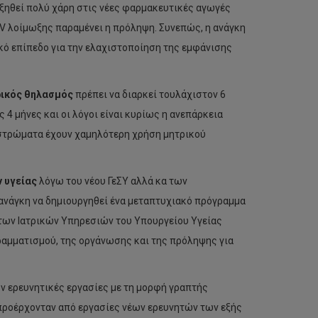
ξηθεί πολύ χάρη στις νέες φαρμακευτικές αγωγές
IV λοίμωξης παραμένει η πρόληψη. Συνεπώς, η ανάγκη
κό επίπεδο για την ελαχιστοποίηση της εμφάνισης
ικός θηλασμός
πρέπει να διαρκεί τουλάχιστον 6
 4 μήνες και οι λόγοι είναι κυρίως η ανεπάρκεια
 στρώματα έχουν χαμηλότερη χρήση μητρικού
 υγείας
λόγω του νέου ΓεΣΥ αλλά κα των
ανάγκη να δημιουργηθεί ένα μεταπτυχιακό πρόγραμμα
 των Ιατρικών Υπηρεσιών του Υπουργείου Υγείας
ογραμματισμού, της οργάνωσης και της πρόληψης για
ν ερευνητικές εργασίες με τη μορφή γραπτής
 προέρχονταν από εργασίες νέων ερευνητών των εξής