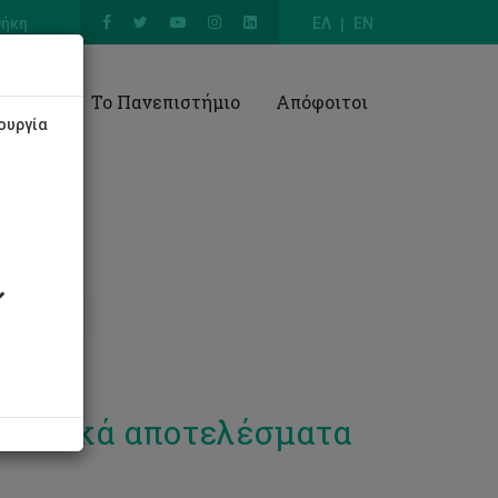
θήκη
ΕΛ
EN
Έρευνα
Το Πανεπιστήμιο
Απόφοιτοι
ουργία
ευνητικά αποτελέσματα