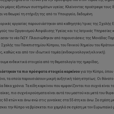
ύν μέρος έξυπνων συστημάτων υγείας. Κλείνοντας προέτρεψε τους δ
αι να θεωρεί τη στήριξη της από το Υπουργείο, δεδομένη.
ορικές εργασίες παρουσιάστηκαν από καθηγητές/τριες της Σχολής Ε
γούς του Οργανισμού Ασφάλισης Υγείας και τις Ιατρικές Υπηρεσίες κ
ασαν το νέο ΓεΣΥ. Πλαισιώθηκαν από παρουσιάσεις της Μονάδας Παρ
ς Σχολής του Πανεπιστημίου Κύπρου, του Γενικού Χημείου του Κράτου
ής, καθώς και από τον ιδιωτικό τομέα (ενδοκρινολογική κλινική).
ουμε ενδεικτικά στοιχεία από τη θεματολογία της ημερίδας,
ιάστηκαν τα πιο πρόσφατα στοιχεία καρκίνου
για την Κύπρο, όπου
όνο, τα οποία παρουσιάσουν μικρή αυξητική τάση ετησίως. Οι θάνατο
ία δέκα χρόνια. Τα είδη καρκίνου που εμφανίζονται πιο συχνά είναι
ναίκες, πιο συχνά κρούσματα είναι αυτά του μαστού και μετά του θυρ
ες 60 ετών και άνω ενώ στις γυναίκες στα 55 έτη και άνω. Σε σχέση 
ίσκει την Κύπρο να βρίσκεται πιο χαμηλά σε σχέση με τον Ευρωπαϊκό 