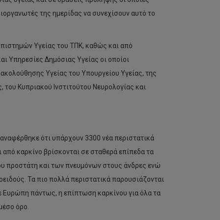
ιοργανωτές της ημερίδας να συνεχίσουν αυτό το
πιστημών Υγείας του ΤΠΚ, καθώς και από
αι Υπηρεσίες Δημόσιας Υγείας οι οποίοι
ακολούθησης Υγείας του Υπουργείου Υγείας, της
ς, του Κυπριακού Ινστιτούτου Νευρολογίας και
 αναφέρθηκε ότι υπάρχουν 3300 νέα περιστατικά
ι από καρκίνο βρίσκονται σε σταθερά επίπεδα τα
 του προστάτη και των πνευμόνων στους άνδρες ενώ
εοειδούς. Τα πιο πολλά περιστατικά παρουσιάζονται
με Ευρώπη πάντως, η επίπτωση καρκίνου για όλα τα
μέσο όρο.