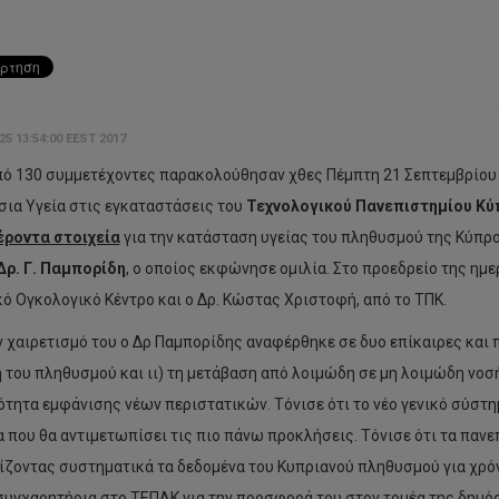
5 13:54:00 EEST 2017
ό 130 συμμετέχοντες παρακολούθησαν χθες Πέμπτη 21 Σεπτεμβρίου 2
σια Υγεία στις εγκαταστάσεις του
Τεχνολογικού Πανεπιστημίου Κύ
έροντα στοιχεία
για την κατάσταση υγείας του πληθυσμού της Κύπρο
Δρ. Γ. Παμπορίδη
, ο οποίος εκφώνησε ομιλία. Στο προεδρείο της ημε
κό Ογκολογικό Κέντρο και ο Δρ. Κώστας Χριστοφή, από το ΤΠΚ.
ν χαιρετισμό του ο Δρ Παμπορίδης αναφέρθηκε σε δυο επίκαιρες και 
 του πληθυσμού και ιι) τη μετάβαση από λοιμώδη σε μη λοιμώδη νοσή
ότητα εμφάνισης νέων περιστατικών. Τόνισε ότι το νέο γενικό σύστημ
 που θα αντιμετωπίσει τις πιο πάνω προκλήσεις. Τόνισε ότι τα παν
ίζοντας συστηματικά τα δεδομένα του Κυπριανού πληθυσμού για χρόν
υγχαρητήρια στο ΤΕΠΑΚ για την προσφορά του στον τομέα της δημόσι