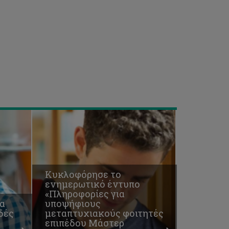
έντυπο
«Πληροφορίες
για
υποψήφιους
μεταπτυχιακούς
φοιτητές
επιπέδου
Μάστερ
2018/2019»
Κυκλοφόρησε το
ενημερωτικό έντυπο
«Πληροφορίες για
α
υποψήφιους
δές
μεταπτυχιακούς φοιτητές
επιπέδου Μάστερ