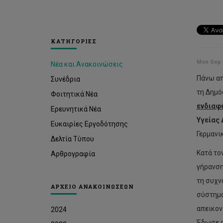
ΚΑΤΗΓΟΡΙΕΣ
Mon Sep 2
Νέα και Ανακοινώσεις
Πάνω απ
Συνέδρια
τη Δημό
Φοιτητικά Νέα
ενδιαφ
Ερευνητικά Νέα
Υγείας 
Ευκαιρίες Εργοδότησης
Γερμανι
Δελτία Τύπου
Κατά το
Αρθρογραφία
γήρανση
τη συχν
ΑΡΧΕΙΟ ΑΝΑΚΟΙΝΩΣΕΩΝ
σύστημα
απεικον
2024
Έδωσε σ