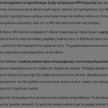
υταία χρόνια το προσδόκιμο ζωής ατόμων με HIV λοίμωξη
έχει αυ
ονται στα άτομα αυτά αλλά ο καλύτερος τρόπος αντιμετώπισης της Η
ρυσης προληπτικών μέτρων και πρακτικών σε διεθνές αλλά και τοπι
ουσμάτων μόλυνσης από τον ιό HIV αποτελεί επιτακτική ανάγκη.
αθ. Νίκος Μίτλεττον ανέφερε ότι βάσει παγκόσμιων πρακτικών ο
μητρ
Στατιστικά οι περισσότερες μαμάδες διακόπτουν το θηλασμό πριν τους
ς μετά την επιστροφή στην εργασία τους. Τα χαμηλότερα κοινωνικά
ύ τώρα ενώ παλιότερα ήταν το αντίθετο.
 τονίσθηκε η
ανάγκη περαιτέρω επιμόρφωσης των επαγγελματιών
ενων πορκλήσεων στον τομέα της δημόσιας υγείας. Υπάρχει μεγάλη 
όσια Υγεία τόνισε η Δρ. Ελισάβετ Κωνσταντίνου, Αναπλ. Διευθύντρια
ι απόφοιτοί του θα πρέπει να είναι είναι ικανοί στους τομείς του πρ
ημα της δημόσιας υγείας.
λα την ίδια ημέρα στο προαύλιο του κτιρίου αναρτήθηκαν 15 επιπλέο
ωσης (poster session). Οι γραπτές ανακοινώσεις με τη μορφή poster