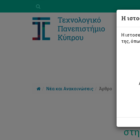
Η ιστο
Η ιστοσε
της, όπ
Νέα και Ανακοινώσεις
Άρθρο
3η 
στη