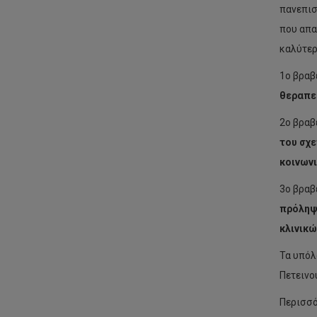
πανεπισ
που απαρ
καλύτερ
1ο βραβ
θεραπεί
2ο βραβ
του σχε
κοινων
3ο βραβ
πρόληψ
κλινικώ
Τα υπόλ
Πετεινο
Περισσό