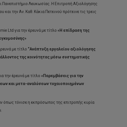
ι Πανεπιστήμιο Λευκωσίας. Η Επιτροπή Αξιολόγησης
 και την Αν. Καθ. Κάκια Πετεινού πρότεινε τις τρεις
mie Ltd για την έρευνά με τίτλο
«Η επίδραση της
 εγκυμοσύνης»
έρευνά με τίτλο
“Ανάπτυξη εργαλείου αξιολόγησης
ιβάλλοντος της κοινότητας μέσω συστηματικής
ια την έρευνά με τίτλο
«Παρεμβάσεις για την
εων και μετα-αναλύσεων τυχαιοποιημένων
σαν όπως τόνισε η εκπρόσωπος της επιτροπής κυρία
.