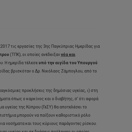
017 τις εργασίες της 3ης Παγκύπριας Ημερίδας για
πρου
(ΤΠΚ), οι οποίες ανέδειξαν
νέα και
υ. Η ημερίδα τέλεσε
υπό την αιγίδα του Υπουργού
ρίδας βρισκόταν ο Δρ. Νικόλαος Ζάμπογλου, από το
παγκόσμιες προκλήσεις της δημόσιας υγείας, ι) στη
ματα όπως ο καρκίνος και ο διαβήτης, σ’ ότι αφορά
α υγείας της Κύπρου (ΓεΣΥ) θα αποτελέσει το
επιστήμια μπορούν να παίξουν καθοριστικό ρόλο
ια νοσήματα και τους κύριους παράγοντες ρίσκου.
ας υγείας και σε δράσεις πρόληψης οι οποίες