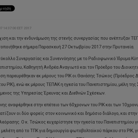
7 14:37:00 EET 2017
χιση και την ενδυνάμωση της στενής συνεργασίας που ανέπτυξαν ΤΕ
οποιήθηκε σήμερα Παρασκευή 27 Οκτωβρίου 2017 στην Πρυτανεία.
όκολλο Συνεργασίας και Συνεννόησης με το Ραδιοφωνικό Ίδρυμα Κύπ
επιστημίου, Καθηγητή Ανδρέα Αναγιωτό και τον Πρόεδρο του Διοικητι
ση παρευρέθηκαν εκ μέρους του ΡΙΚ οι Θανάσης Τσώκος (Πρόεδρος Δ.
 του ΡΙΚ), ενώ εκ μέρους ΤΕΠΑΚ η ηγεσία του Πανεπιστημίου, μέλη τ
μενος της Υπηρεσίας Έρευνας και Διεθνών Σχέσεων.
νης αναφέρθηκε στην επέτειο των 60χρονων του ΡΙΚ και των 10χρον
ατίζουν οι δύο φορείς στον κοινωνικό και δημόσιο διάλογο, και στ
λεόρασης. Ο κ. Τσώκος ευχαρίστησε την ηγεσία του Πανεπιστημίου γ
ι μελέτη από το ΤΠΚ για δημιουργία φωτοβολταϊκού πάρκου στο ΡΙΚ, γ