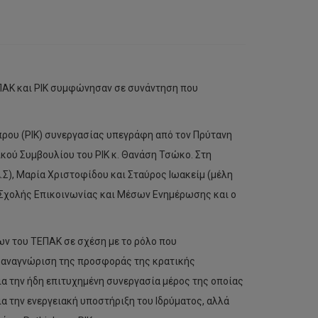
ΠΑΚ και ΡΙΚ συμφώνησαν σε συνάντηση που
ρου (ΡΙΚ) συνεργασίας υπεγράφη από τον Πρύτανη
κού Συμβουλίου του ΡΙΚ κ. Θανάση Τσώκο. Στη
Σ), Μαρία Χριστοφίδου και Σταύρος Ιωακείμ (μέλη
ης Σχολής Επικοινωνίας και Μέσων Ενημέρωσης και ο
ων του ΤΕΠΑΚ σε σχέση με το ρόλο που
ην αναγνώριση της προσφοράς της κρατικής
ια την ήδη επιτυχημένη συνεργασία μέρος της οποίας
ια την ενεργειακή υποστήριξη του Ιδρύματος, αλλά