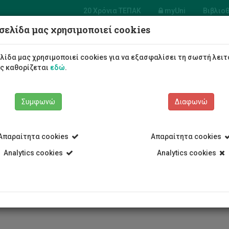
20 Χρόνια ΤΕΠΑΚ
myUni
Βιβλιο
σελίδα μας χρησιμοποιεί cookies
Φοιτητές/τριες
Σπουδές
λίδα μας χρησιμοποιεί cookies για να εξασφαλίσει τη σωστή λειτ
ως καθορίζεται
εδώ
.
Συμφωνώ
Διαφωνώ
Απαραίτητα cookies
Απαραίτητα cookies
Analytics cookies
Analytics cookies
έχεια στη συνεργασία μεταξύ 