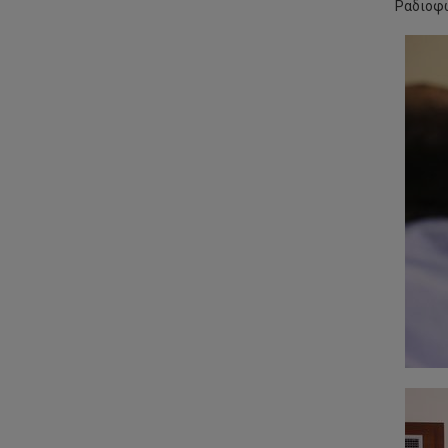
Ραδιοφω