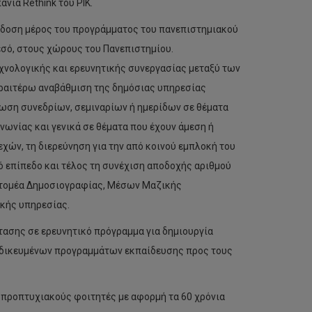
νια Rethink του ΡΙΚ.
δοση μέρος του προγράμματος του πανεπιστημιακού
μεσό, στους χώρους του Πανεπιστημίου.
χνολογικής και ερευνητικής συνεργασίας μεταξύ των
εραιτέρω αναβάθμιση της δημόσιας υπηρεσίας
νωση συνεδρίων, σεμιναρίων ή ημερίδων σε θέματα
ωνίας και γενικά σε θέματα που έχουν άμεση ή
χών, τη διερεύνηση για την από κοινού εμπλοκή του
ό επίπεδο και τέλος τη συνέχιση αποδοχής αριθμού
υ τομέα Δημοσιογραφίας, Μέσων Μαζικής
ικής υπηρεσίας.
ασης σε ερευνητικό πρόγραμμα για δημιουργία
ιδικευμένων προγραμμάτων εκπαίδευσης προς τους
υς προπτυχιακούς φοιτητές με αφορμή τα 60 χρόνια