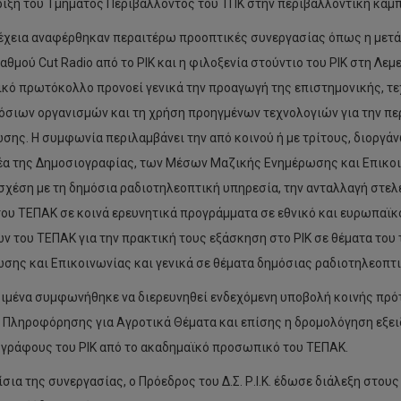
ριξη του Τμήματος Περιβάλλοντος του ΤΠΚ στην περιβαλλοντική καμπά
έχεια αναφέρθηκαν περαιτέρω προοπτικές συνεργασίας όπως η μετά
αθμού Cut Radio από το ΡΙΚ και η φιλοξενία στούντιο του ΡΙΚ στη Λε
ικό πρωτόκολλο προνοεί γενικά την προαγωγή της επιστημονικής, τε
όσιων οργανισμών και τη χρήση προηγμένων τεχνολογιών για την π
σης. Η συμφωνία περιλαμβάνει την από κοινού ή με τρίτους, διοργά
έα της Δημοσιογραφίας, των Μέσων Μαζικής Ενημέρωσης και Επικοιν
σχέση με τη δημόσια ραδιοτηλεοπτική υπηρεσία, την ανταλλαγή στελε
 του ΤΕΠΑΚ σε κοινά ερευνητικά προγράμματα σε εθνικό και ευρωπαϊκ
ν του ΤΕΠΑΚ για την πρακτική τους εξάσκηση στο ΡΙΚ σε θέματα το
σης και Επικοινωνίας και γενικά σε θέματα δημόσιας ραδιοτηλεοπτ
ιμένα συμφωνήθηκε να διερευνηθεί ενδεχόμενη υποβολή κοινής πρότ
 Πληροφόρησης για Αγροτικά Θέματα και επίσης η δρομολόγηση εξε
γράφους του ΡΙΚ από το ακαδημαϊκό προσωπικό του ΤΕΠΑΚ.
ίσια της συνεργασίας, ο Πρόεδρος του Δ.Σ. Ρ.Ι.Κ. έδωσε διάλεξη στο