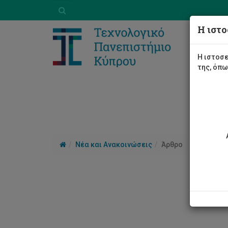
Η ιστο
Η ιστοσε
της, όπ
Νέα και Ανακοινώσεις
Άρθρο
Συν