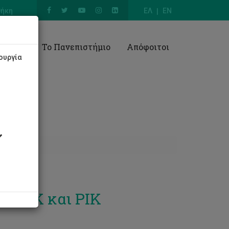
θήκη
ΕΛ
EN
Έρευνα
Το Πανεπιστήμιο
Απόφοιτοι
ουργία
ΤΕΠΑΚ και ΡΙΚ