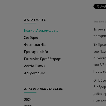
ΚΑΤΗΓΟΡΙΕΣ
Tue Nov 0
Τη συνέ
Νέα και Ανακοινώσεις
πραγματ
Συνέδρια
Φοιτητικά Νέα
Το Πρωτ
του Παν
Ερευνητικά Νέα
συνάντη
Ευκαιρίες Εργοδότησης
του Δ.Σ
Δελτία Τύπου
Προϊστά
Αρθρογραφία
Ο Πρύτα
διαδραμ
ΑΡΧΕΙΟ ΑΝΑΚΟΙΝΩΣΕΩΝ
ραδιοτη
2024
ήταν κα