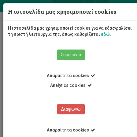
ΕΛ
EN
Η ιστοσελίδα μας χρησιμοποιεί cookies
Togg
Η ιστοσελίδα μας χρησιμοποιεί cookies για να εξασφαλίσει
navig
τη σωστή λειτουργία της, όπως καθορίζεται
εδώ
.
Συμφωνώ
Νέα και Ανακοινώσεις
Άρθρο
Απαραίτητα cookies
Analytics cookies
Διαφωνώ
ΚΑΤΗΓΟΡΙΕΣ
Νέα και Ανακοινώσεις
Απαραίτητα cookies
Συνέδρια