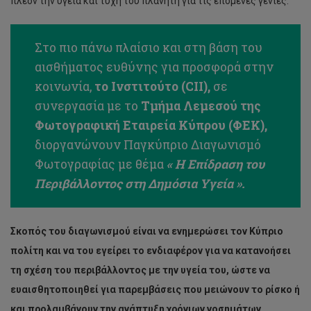
πλέον την υγεία και τύχη του πλανήτη για τις επόμενες γενιές.
Στο πιο πάνω πλαίσιο και στη βάση του
αισθήματος ευθύνης για προσφορά στην
κοινωνία,
το Ινστιτούτο (
CII
)
,
σε
συνεργασία με το
Τμήμα Λεμεσού της
Φωτογραφική Εταιρεία Κύπρου (ΦΕΚ),
διοργανώνουν Παγκύπριο Διαγωνισμό
Φωτογραφίας με θέμα
« Η Επίδραση του
Περιβάλλοντος στη Δημόσια Υγεία ».
Σκοπός του διαγωνισμού είναι να ενημερώσει τον Κύπριο
πολίτη και να του εγείρει το ενδιαφέρον για να κατανοήσει
τη σχέση του περιβάλλοντος με την υγεία του, ώστε να
ευαισθητοποιηθεί για παρεμβάσεις που μειώνουν το ρίσκο ή
και προλαμβάνουν την ανάπτυξη χρόνιων νοσημάτων.