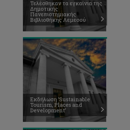
Τελέσθηκαν τα εγκαίνια της
‘Sustainable
Δημοτικής
Tourism,
Πανεπιστημιακής
Places
Βιβλιοθήκης Λεμεσού
and
Development’
Στην
Κύπρο
θα
χτυπήσει
δυνατά
η
Εκδήλωση ‘Sustainable
καρδιά
Tourism, Places and
του
Development’
Παγκόσμιου
Πολιτισμού