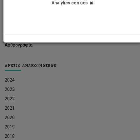
Analytics cookies
Φοιτητικά Νέα
Ερευνητικά Νέα
Ευκαιρίες Εργοδότησης
Δελτία Τύπου
Αρθρογραφία
ΑΡΧΕΙΟ ΑΝΑΚΟΙΝΩΣΕΩΝ
2024
2023
2022
2021
2020
2019
2018