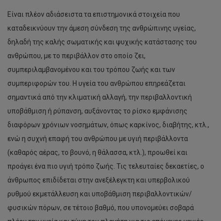
Είναι πλέον αδιάσειστα τα επιστημονικά στοιχεία που
καταδεικνύουν την άμεση σύνδεση της ανθρώπινης υγείας,
δηλαδή της καλής σωματικής και ψυχικής κατάστασης του
ανθρώπου, με το περιβάλλον στο οποίο ζει,
συμπεριλαμβανομένου και του τρόπου ζωής και των
συμπεριφορών του. Η υγεία του ανθρώπου επηρεάζεται
σημαντικά από την κλιματική αλλαγή, την περιβαλλοντική
υποβάθμιση ή ρύπανση, αυξάνοντας το ρίσκο εμφάνισης
διαφόρων χρόνιων νοσημάτων, όπως καρκίνος, διαβήτης, κτλ.,
ενώ η συχνή επαφή του ανθρώπου με υγιή περιβάλλοντα
(καθαρός αέρας, το βουνό, η θάλασσα, κτλ.), προωθεί και
προάγει ένα πιο υγιή τρόπο ζωής. Τις τελευταίες δεκαετίες, ο
άνθρωπος επιδίδεται στην ανεξέλεγκτη και υπερβολικού
ρυθμού εκμετάλλευση και υποβάθμιση περιβαλλοντικών/
φυσικών πόρων, σε τέτοιο βαθμό, που υπονομεύει σοβαρά