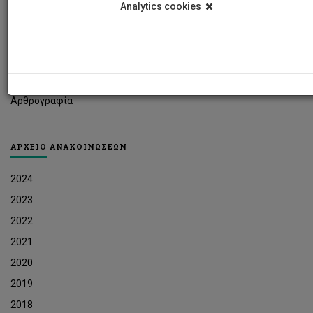
Analytics cookies
Φοιτητικά Νέα
Ερευνητικά Νέα
Ευκαιρίες Εργοδότησης
Δελτία Τύπου
Αρθρογραφία
ΑΡΧΕΙΟ ΑΝΑΚΟΙΝΩΣΕΩΝ
2024
2023
2022
2021
2020
2019
2018