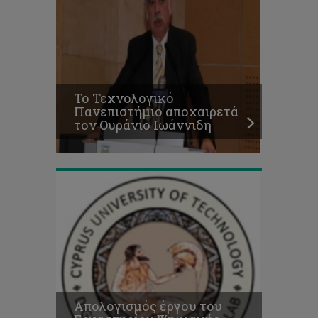
Απολογισμός
έργου
του
Εργαστηρίου
Ψηφιακής
Πολιτιστικής
Το Τεχνολογικό
Κληρονομιάς
Πανεπιστήμιο αποχαιρετά
για
τον Ουράνιο Ιωάννιδη
το
2019
Απολογισμός έργου του