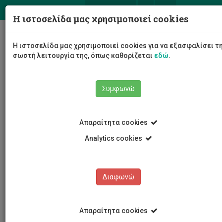
ΕΛ
EN
Η ιστοσελίδα μας χρησιμοποιεί cookies
Togg
Η ιστοσελίδα μας χρησιμοποιεί cookies για να εξασφαλίσει τ
navig
σωστή λειτουργία της, όπως καθορίζεται
εδώ
.
Συμφωνώ
Νέα και Ανακοινώσεις
Άρθρο
Απαραίτητα cookies
Analytics cookies
Διαφωνώ
ΚΑΤΗΓΟΡΙΕΣ
Νέα και Ανακοινώσεις
Απαραίτητα cookies
Συνέδρια