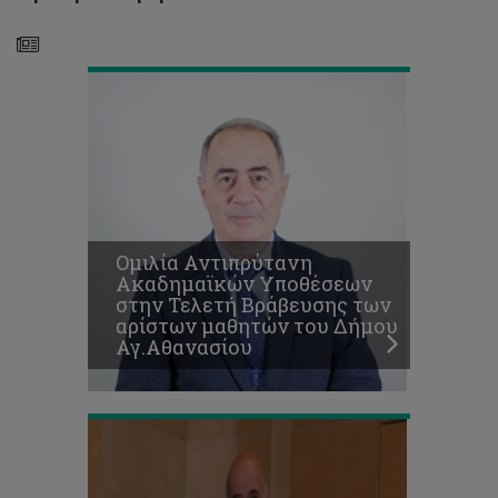
Δήμου
Αγ.Αθανασίου
Το
Ομιλία Αντιπρύτανη
Τεχνολογικό
Ακαδημαϊκών Υποθέσεων
Πανεπιστήμιο
στην Τελετή Βράβευσης των
αποχαιρετά
αρίστων μαθητών του Δήμου
τον
Αγ.Αθανασίου
Ουράνιο
Ιωάννιδη