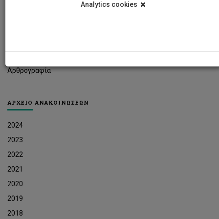
Analytics cookies
Φοιτητικά Νέα
Ερευνητικά Νέα
Ευκαιρίες Εργοδότησης
Δελτία Τύπου
Αρθρογραφία
ΑΡΧΕΙΟ ΑΝΑΚΟΙΝΩΣΕΩΝ
2024
2023
2022
2021
2020
2019
2018