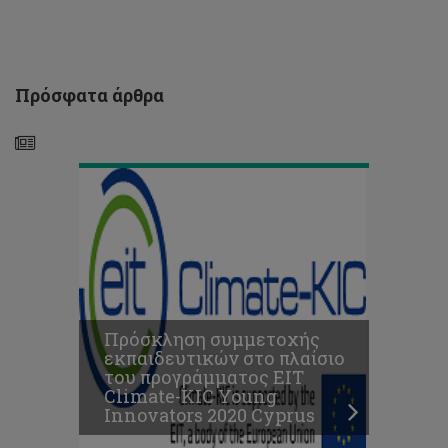
EIT
Climate-
KIC
Young
Innovators
Πρόσφατα άρθρα
2020
Cyprus
Ευρωπαϊκή
έρευνα
στο
Διαδίκτυο
Πρόσκληση συμμετοχής
για
εκπαιδευτικών στο πλαίσιο
τα
του προγράμματος EIT
ναρκωτικά
Climate-KIC Young
(EWSD):
Innovators 2020 Cyprus
COVID-
19