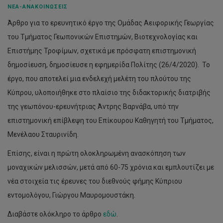
ΝΈΑ-ΑΝΑΚΟΙΝΏΣΕΙΣ
Άρθρο για το ερευνητικό έργο της Ομάδας Αειφορικής Γεωργίας
του Τμήματος Γεωπονικών Επιστημών, Βιοτεχνολογίας και
Επιστήμης Τροφίμων, σχετικά με πρόσφατη επιστημονική
δημοσίευση, δημοσίευσε η εφημερίδα Πολίτης (26/4/2020). Το
έργο, που αποτελεί μια ενδελεχή μελέτη του πλούτου της
Κύπρου, υλοποιήθηκε στο πλαίσιο της διδακτορικής διατριβής
της γεωπόνου-ερευνήτριας Άντρης Βαρνάβα, υπό την
επιστημονική επίβλεψη του Επίκουρου Καθηγητή του Τμήματος,
Μενέλαου Σταυρινίδη.
Επίσης, είναι η πρώτη ολοκληρωμένη ανασκόπηση των
Πρόσκληση
μοναχικών μελισσών, μετά από 60-75 χρόνια και εμπλουτίζει με
συμμετοχής
εκπαιδευτικών
νέα στοιχεία τις έρευνες του διεθνούς φήμης Κύπριου
στο
εντομολόγου, Γιώργου Μαυρομουστάκη.
πλαίσιο
του
Διαβάστε ολόκληρο το άρθρο
εδώ
.
προγράμματος