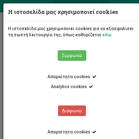
ΕΛ
EN
Η ιστοσελίδα μας χρησιμοποιεί cookies
Togg
Η ιστοσελίδα μας χρησιμοποιεί cookies για να εξασφαλίσει
navig
τη σωστή λειτουργία της, όπως καθορίζεται
εδώ
.
Συμφωνώ
Νέα και Ανακοινώσεις
Άρθρο
Απαραίτητα cookies
Analytics cookies
Διαφωνώ
ΚΑΤΗΓΟΡΙΕΣ
Νέα και Ανακοινώσεις
Απαραίτητα cookies
Συνέδρια