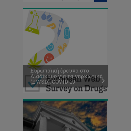
Ενημερωτικό
Δελτίο:
Διασυνοριακή
Συνεργασία
για
Ευρωπαϊκή έρευνα στο
Εφαρμογή
Διαδίκτυο για τα ναρκωτικά
Θαλάσσιου
(EWSD): COVID-19
Χωροταξικού
Σχεδιασμού