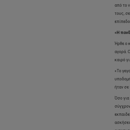
από το 
τους, σ
επίπεδο
«Η πανδ
Ήρθε ο 
αγορά. 
καιρό γ
«Το γεγ
υποδομή
ήταν σε
Όσο για
σύγχρον
εκπαιδε
ασκήσει