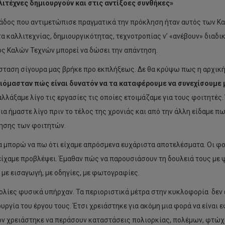
λιτέχνες δημιουργούν και στις αντίξοες συνθήκες»
άδος που αντιμετώπισε πραγματικά την πρόκληση ήταν αυτός των Καλ
α καλλιτεχνίας, δημιουργικότητας, τεχνοτροπίας ν’ «ανέβουν» διαδικ
ς Καλών Τεχνών μπορεί να δώσει την απάντηση.
σταση σίγουρα μας βρήκε προ εκπλήξεως. Δε θα κρύψω πως η αρχική
ιόμασταν πώς είναι δυνατόν να τα καταφέρουμε να συνεχίσουμε
αλλάξαμε λίγο τις εργασίες τις οποίες ετοιμάζαμε για τους φοιτητές
μια ήμαστε λίγο πριν το τέλος της χρονιάς και από την άλλη είδαμε 
ησης των φοιτητών.
 μπορώ να πω ότι είχαμε απρόσμενα ευχάριστα αποτελέσματα. Οι φο
 είχαμε προβλέψει. Έμαθαν πώς να παρουσιάσουν τη δουλειά τους με
, με εισαγωγή, με οδηγίες, με φωτογραφίες.
ολίες φυσικά υπήρχαν. Τα περιοριστικά μέτρα στην κυκλοφορία δεν 
ουργία του έργου τους. Έτσι χρειάστηκε για ακόμη μια φορά να είναι 
ν χρειάστηκε να περάσουν καταστάσεις πολιορκίας, πολέμων, φτώχε