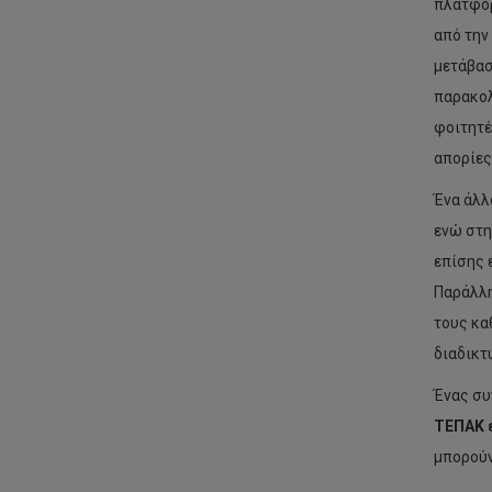
πλατφόρ
από την
μετάβασ
παρακολ
φοιτητέ
απορίες
Ένα άλλ
ενώ στη
επίσης 
Παράλλ
τους κα
διαδικτ
Ένας συ
ΤΕΠΑΚ ε
μπορούν