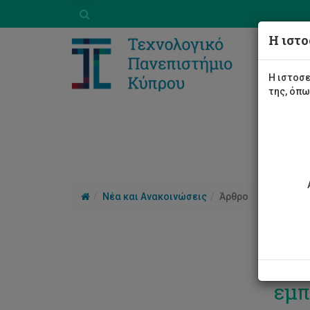
Η ιστο
Η ιστοσε
της, όπ
Νέα και Ανακοινώσεις
Άρθρο
Από
εμπ