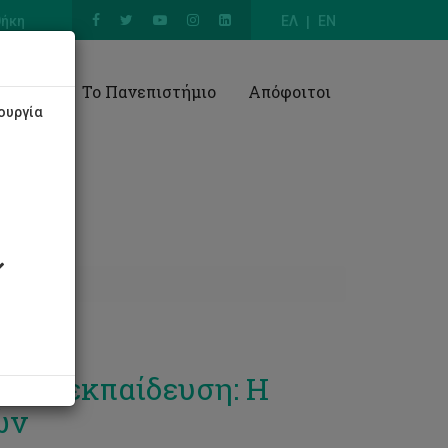
θήκη
ΕΛ
EN
Έρευνα
Το Πανεπιστήμιο
Απόφοιτοι
ουργία
σεως εκπαίδευση: Η
ών