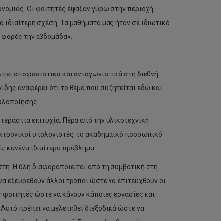
ονομιάς. Οι φοιτητές έψαξαν γύρω στην περιοχή
α ιδιαίτερη σχέση. Τα μαθήματα μας ήταν σε ιδιωτικό
ο φορές την εβδομάδα».
μπει αποφασιστικά και ανταγωνιστικά στη διεθνή
ίδης αναφέρει ότι το θέμα που συζητείται εδώ και
 υλοποίησης.
 τεράστια επιτυχία. Πέρα από την υλικοτεχνική
κτρονικοί υπολογιστές, το ακαδημαϊκό προσωπικό
ς κανένα ιδιαίτερο πρόβλημα.
αστη. Η ύλη διαφοροποιείται από τη συμβατική στη
α εξευρεθούν άλλοι τρόποι ώστε να επιτευχθούν οι
υς φοιτητές ώστε να κάνουν κάποιες εργασίες και
Αυτό πρέπει να μελετηθεί διεξοδικά ώστε να