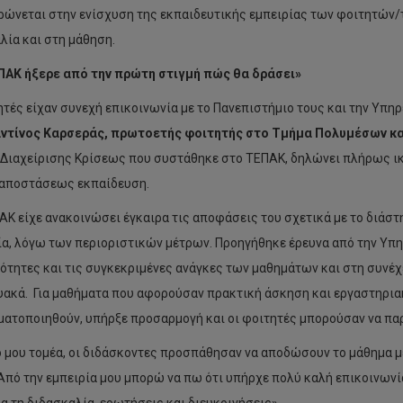
ρώνεται στην ενίσχυση της εκπαιδευτικής εμπειρίας των φοιτητών/
λία και στη μάθηση.
ΑΚ ήξερε από την πρώτη στιγμή πώς θα δράσει»
ητές είχαν συνεχή επικοινωνία με το Πανεπιστήμιο τους και την Υπη
ντίνος Καρσεράς, πρωτοετής φοιτητής στο Τμήμα Πολυμέσων κα
Διαχείρισης Κρίσεως που συστάθηκε στο ΤΕΠΑΚ, δηλώνει πλήρως ικ
 αποστάσεως εκπαίδευση.
ΑΚ είχε ανακοινώσει έγκαιρα τις αποφάσεις του σχετικά με το διάσ
α, λόγω των περιοριστικών μέτρων. Προηγήθηκε έρευνα από την Υπηρ
ρότητες και τις συγκεκριμένες ανάγκες των μαθημάτων και στη συνέ
υακά. Για μαθήματα που αφορούσαν πρακτική άσκηση και εργαστηρια
ματοποιηθούν, υπήρξε προσαρμογή και οι φοιτητές μπορούσαν να πα
ό μου τομέα, οι διδάσκοντες προσπάθησαν να αποδώσουν το μάθημα 
Από την εμπειρία μου μπορώ να πω ότι υπήρχε πολύ καλή επικοινωνία