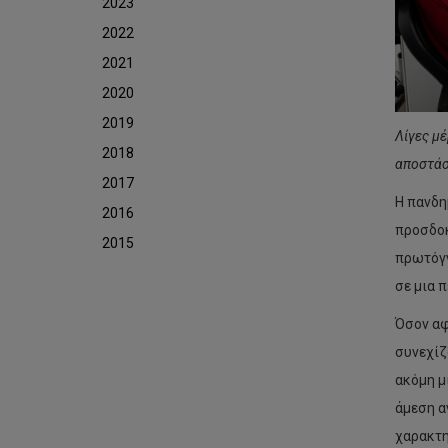
2023
2022
2021
2020
2019
Λίγες μέ
2018
αποστάσ
2017
Η πανδη
2016
προσδοκ
2015
πρωτόγν
σε μια 
Όσον αφ
συνεχίζ
ακόμη μ
άμεση α
χαρακτη