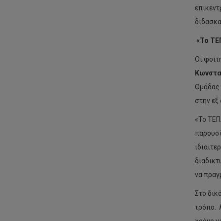
επικεντ
διδασκα
«Το ΤΕΠ
Οι φοιτ
Κωνστα
Ομάδας 
στην εξ
«Το ΤΕΠ
παρουσί
ιδιαιτε
διαδικτ
να πραγ
Στο δικ
τρόπο. 