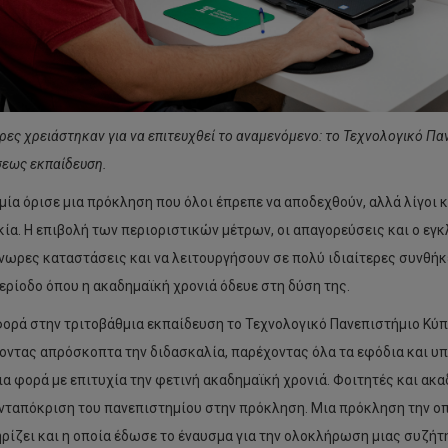
ρες χρειάστηκαν για να επιτευχθεί το αναμενόμενο: το Τεχνολογικό Πα
εως εκπαίδευση.
μία όρισε μια πρόκληση που όλοι έπρεπε να αποδεχθούν, αλλά λίγοι
ία. Η επιβολή των περιοριστικών μέτρων, οι απαγορεύσεις και ο εγ
ωρες καταστάσεις και να λειτουργήσουν σε πολύ ιδιαίτερες συνθήκ
περίοδο όπου η ακαδημαϊκή χρονιά όδευε στη δύση της.
ορά στην τριτοβάθμια εκπαίδευση το Τεχνολογικό Πανεπιστήμιο Κύ
οντας απρόσκοπτα την διδασκαλία, παρέχοντας όλα τα εφόδια και υ
ια φορά με επιτυχία την φετινή ακαδημαϊκή χρονιά. Φοιτητές και ακ
νταπόκριση του πανεπιστημίου στην πρόκληση. Μια πρόκληση την οπ
ρίζει και η οποία έδωσε το έναυσμα για την ολοκλήρωση μιας συζήτ