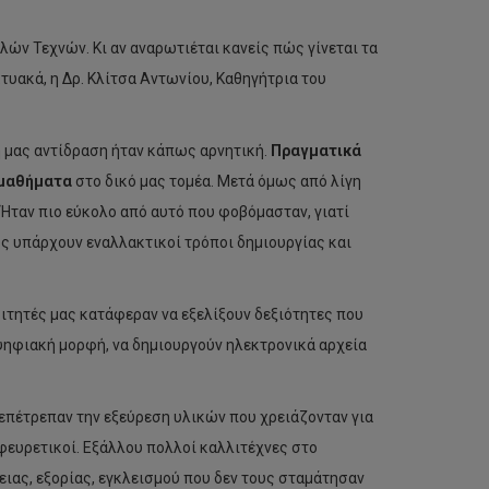
ών Τεχνών. Κι αν αναρωτιέται κανείς πώς γίνεται τα
τυακά, η Δρ. Κλίτσα Αντωνίου, Καθηγήτρια του
 μας αντίδραση ήταν κάπως αρνητική.
Πραγματικά
 μαθήματα
στο δικό μας τομέα. Μετά όμως από λίγη
. Ήταν πιο εύκολο από αυτό που φοβόμασταν, γιατί
πως υπάρχουν εναλλακτικοί τρόποι δημιουργίας και
ιτητές μας κατάφεραν να εξελίξουν δεξιότητες που
 ψηφιακή μορφή, να δημιουργούν ηλεκτρονικά αρχεία
επέτρεπαν την εξεύρεση υλικών που χρειάζονταν για
εφευρετικοί. Εξάλλου πολλοί καλλιτέχνες στο
ιας, εξορίας, εγκλεισμού που δεν τους σταμάτησαν