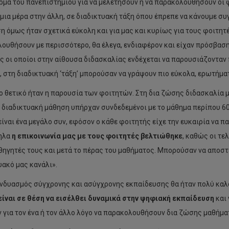
μα του πανεπιστημίου για να μελετήσουν ή να παρακολουθήσουν οι φ
 μια μέρα στην άλλη, σε διαδικτυακή τάξη όπου έπρεπε να κάνουμε συ
η όμως ήταν σχετικά εύκολη και για μας και κυρίως για τους φοιτητέ
ουθήσουν με περισσότερο, θα έλεγα, ενδιαφέρον και είχαν πρόσβασ
ς οι οποίοι στην αίθουσα διδασκαλίας ενδέχεται να παρουσιάζονταν 
, στη διαδικτυακή ‘τάξη’ μπορούσαν να γράψουν πιο εύκολα, ερωτήμα
ο θετικό ήταν η παρουσία των φοιτητών. Στη δια ζώσης διδασκαλία 
 διαδικτυακή μάθηση υπήρχαν συνδεδεμένοι με το μάθημα περίπου 60
είναι ένα μεγάλο συν, εφόσον ο κάθε φοιτητής είχε την ευκαιρία να 
ηλα
η επικοινωνία μας με τους φοιτητές βελτιώθηκε
, καθώς οι τε
θηγητές τους και μετά το πέρας του μαθήματος. Μπορούσαν να αποστέ
υακό μας κανάλι».
νδυασμός σύγχρονης και ασύγχρονης εκπαίδευσης θα ήταν πολύ καλό 
ίναι σε θέση να εισέλθει δυναμικά στην ψηφιακή εκπαίδευση
και 
 για τον ένα ή τον άλλο λόγο να παρακολουθήσουν δια ζώσης μαθήμα