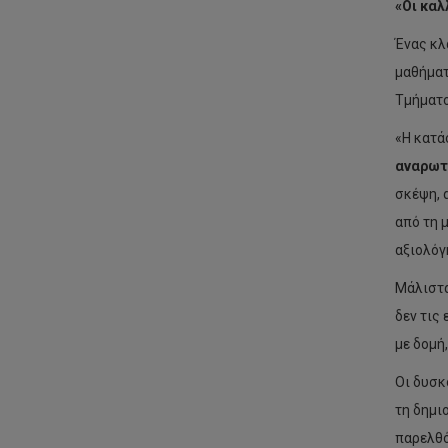
«Οι καλ
Ένας κλ
μαθήματ
Τμήματο
«Η κατά
αναρωτ
σκέψη, 
από τη 
αξιολόγ
Μάλιστα
δεν τις
με δομή
Οι δυσκ
τη δημι
παρελθό