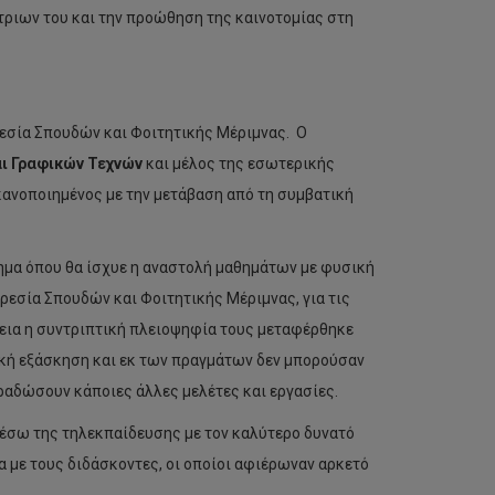
τριων του και την προώθηση της καινοτομίας στη
ρεσία Σπουδών και Φοιτητικής Μέριμνας. Ο
ι Γραφικών Τεχνών
και μέλος της εσωτερικής
ανοποιημένος με την μετάβαση από τη συμβατική
τημα όπου θα ίσχυε η αναστολή μαθημάτων με φυσική
εσία Σπουδών και Φοιτητικής Μέριμνας, για τις
χεια η συντριπτική πλειοψηφία τους μεταφέρθηκε
κή εξάσκηση και εκ των πραγμάτων δεν μπορούσαν
ραδώσουν κάποιες άλλες μελέτες και εργασίες.
μέσω της τηλεκπαίδευσης με τον καλύτερο δυνατό
 με τους διδάσκοντες, οι οποίοι αφιέρωναν αρκετό