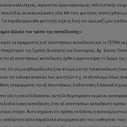
να είναι καλλιτέχνες, αφήνοντας έργα παγκόσμιας πολιτιστικής κληρ
ε σκουπίδια, σε ανακυκλώσεις κλπ. Με τους φοιτητές αναπτύχθηκε μι
. Για παράδειγμα κάθε φοιτητής είχε τη δική του ώρα μαζί μου για δύ
ημία άλλαξε τον τρόπο της εκπαίδευσης»
καιρός να εφαρμοστεί η εξ αποστάσεως εκπαίδευση και το ΤΕΠΑΚ να 
Ο Κοσμήτορας της Σχολής Διοίκησης και Οικονομίας, Δρ. Φώτης Παναγ
ια την εξ αποστάσεως εκπαίδευση, ήρθε η ώρα να πάρει το δρόμο της
ονός ότι σε μια εβδομάδα όλα ήταν έτοιμα για την τηλεκπαίδευση ήταν
 και την κάλυψη αναγκών των φοιτητών π.χ. σε εξοπλισμό όπως ηλε
 θέση να εφαρμόσει την εξ αποστάσεως διαδικτυακή διδασκαλία χωρί
 την ύλη η οποία διδάσκεται, αυτή δε θα μπορούσε να μείνει ανεπηρέ
η διαδικτυακή εκπαίδευση. Στην εξ αποστάσεως εκπαίδευση πρέπει ν
υτικοί στόχοι. Αυτό σημαίνει ότι πρέπει να δίδεται η αυτονομία στο
ς ανεξάρτητα αλλά παράλληλα ελεγχόμενα από τους καθηγητές τους. 