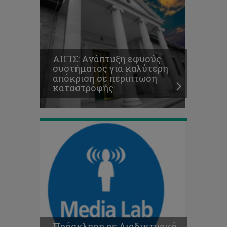
Πρόσκληση
σε
Διαδικτυακό
AΙΓΙΣ: Ανάπτυξη εφυούς
συνέδριο
συστήματος για καλύτερη
του
απόκριση σε περίπτωση
προγράμματος
καταστροφής
Media
Lab
Πρόσκληση σε Διαδικτυακό