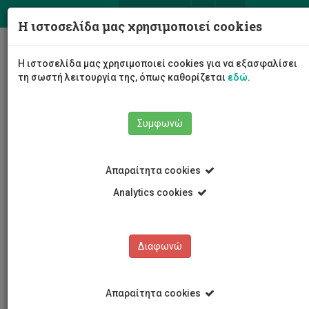
ΕΛ
EN
Η ιστοσελίδα μας χρησιμοποιεί cookies
Togg
Η ιστοσελίδα μας χρησιμοποιεί cookies για να εξασφαλίσει
navig
τη σωστή λειτουργία της, όπως καθορίζεται
εδώ
.
Συμφωνώ
Νέα και Ανακοινώσεις
Άρθρο
Απαραίτητα cookies
Analytics cookies
Διαφωνώ
ΚΑΤΗΓΟΡΙΕΣ
Νέα και Ανακοινώσεις
Απαραίτητα cookies
Συνέδρια