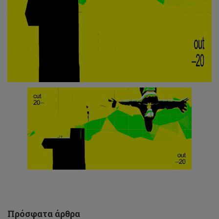
5ο
Eνημερωτικό
δελτίο
Πρόσφατα άρθρα
LIFE