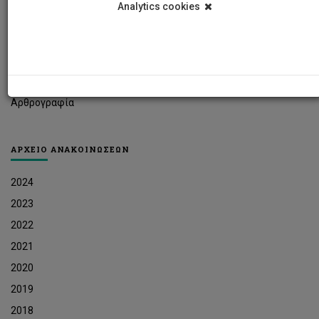
Analytics cookies
Φοιτητικά Νέα
Ερευνητικά Νέα
Ευκαιρίες Εργοδότησης
Δελτία Τύπου
Αρθρογραφία
ΑΡΧΕΙΟ ΑΝΑΚΟΙΝΩΣΕΩΝ
2024
2023
2022
2021
2020
2019
2018