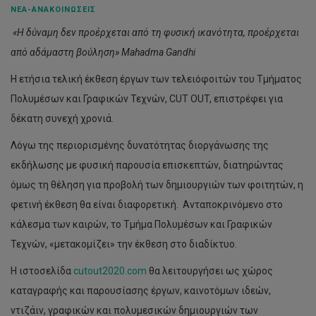
ΝΈΑ-ΑΝΑΚΟΙΝΏΣΕΙΣ
«Η δύναμη δεν προέρχεται από τη φυσική ικανότητα, προέρχεται
από αδάμαστη βούληση»
Mahadma
Gandhi
Η ετήσια τελική έκθεση έργων των τελειόφοιτών του Τμήματος
Πολυμέσων και Γραφικών Τεχνών, CUT OUT, επιστρέφει για
δέκατη συνεχή χρονιά.
Λόγω της περιορισμένης δυνατότητας διοργάνωσης της
εκδήλωσης με φυσική παρουσία επισκεπτών, διατηρώντας
όμως τη θέληση για προβολή των δημιουργιών των φοιτητών, η
φετινή έκθεση θα είναι διαφορετική. Ανταποκρινόμενο στο
κάλεσμα των καιρών, το Τμήμα Πολυμέσων και Γραφικών
Τεχνών, «μετακομίζει» την έκθεση στο διαδίκτυο.
Η ιστοσελίδα
cutout2020.com
θα λειτουργήσει ως χώρος
καταγραφής και παρουσίασης έργων, καινοτόμων ιδεών,
ντιζάιν, γραφικών και πολυμεσικών δημιουργιών των