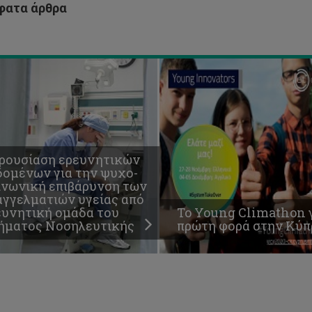
υ
φορά
ατα άρθρα
ήματος
στην
σηλευτικής
Κύπρο
ρουσίαση ερευνητικών
δομένων για την ψυχο-
ινωνική επιβάρυνση των
αγγελματιών υγείας από
ευνητική ομάδα του
To Young Climathon 
ήματος Νοσηλευτικής
πρώτη φορά στην Κύπ