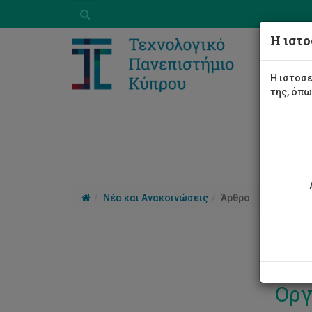
Η ιστο
Η ιστοσε
της, όπ
Νέα και Ανακοινώσεις
Άρθρο
Τελ
Οργ