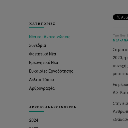
ΚΑΤΗΓΟΡΙΕΣ
Tue Nov 1
Νέα και Ανακοινώσεις
ΝΈΑ-ΑΝΑ
Συνέδρια
Σε μία 
Φοιτητικά Νέα
2020, η
Ερευνητικά Νέα
συνεχή 
Ευκαιρίες Εργοδότησης
μεταπτυ
Δελτία Τύπου
Εκ μέρο
Αρθρογραφία
Δ.Σ. Κα
Στην ει
ΑΡΧΕΙΟ ΑΝΑΚΟΙΝΩΣΕΩΝ
Ανθρώπι
«Θάλασσ
2024