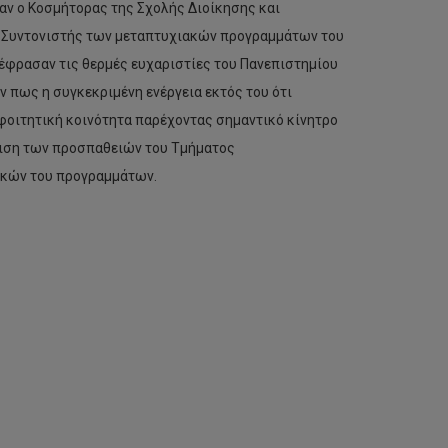
αν ο Κοσμήτορας της Σχολής Διοίκησης και
ι Συντονιστής των μεταπτυχιακών προγραμμάτων του
έφρασαν τις θερμές ευχαριστίες του Πανεπιστημίου
ν πως η συγκεκριμένη ενέργεια εκτός του ότι
 φοιτητική κοινότητα παρέχοντας σημαντικό κίνητρο
ριση των προσπαθειών του Τμήματος
ακών του προγραμμάτων.
Στην
Προεδρία
του
Ευρωπαϊκού
Οργανισμού
για
τον
Καρκίνο
εξελέγει
ο
Αν.
Καθηγητής
της
Νοσηλευτικής