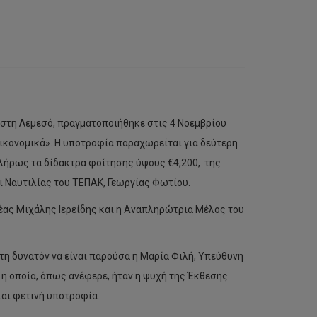
 στη Λεμεσό, πραγματοποιήθηκε στις 4 Νοεμβρίου
ικονομικά». Η υποτροφία παραχωρείται για δεύτερη
πλήρως τα δίδακτρα φοίτησης ύψους €4,200, της
 Ναυτιλίας του ΤΕΠΑΚ, Γεωργίας Φωτίου.
έας Μιχάλης Ιερείδης και η Αναπληρώτρια Μέλος του
τη δυνατόν να είναι παρούσα η Μαρία Φιλή, Υπεύθυνη
 η οποία, όπως ανέφερε, ήταν η ψυχή της Έκθεσης
και φετινή υποτροφία.