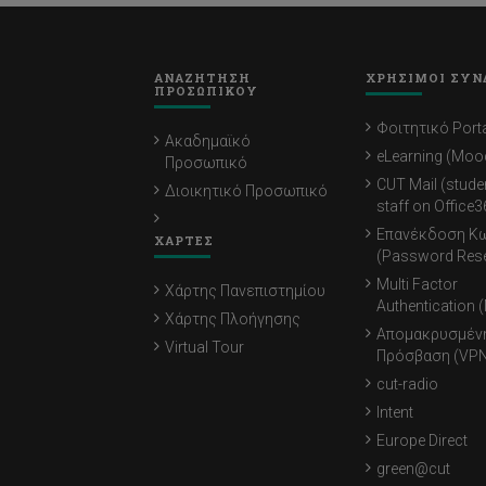
ΑΝΑΖΗΤΗΣΗ
ΧΡΗΣΙΜΟΙ ΣΥΝ
ΠΡΟΣΩΠΙΚΟΥ
Φοιτητικό Porta
Ακαδημαϊκό
eLearning (Moo
Προσωπικό
CUT Mail (stude
Διοικητικό Προσωπικό
staff on Office3
Επανέκδοση Κ
ΧΑΡΤΕΣ
(Password Rese
Multi Factor
Χάρτης Πανεπιστημίου
Authentication 
Χάρτης Πλοήγησης
Απομακρυσμέν
Virtual Tour
Πρόσβαση (VPN
cut-radio
Intent
Europe Direct
green@cut