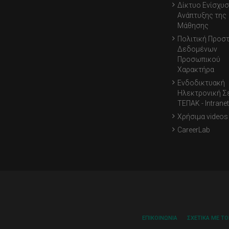
Δίκτυο Ενίσχυσ
Ανάπτυξης της
Μάθησης
Πολιτική Προσ
Δεδομένων
Προσωπικού
Χαρακτήρα
Ενδοδικτυακή
Ηλεκτρονική Σ
ΤΕΠΑΚ - Intranet
Χρήσιμα videos
CareerLab
ΕΠΙΚΟΙΝΩΝΊΑ
ΣΧΕΤΙΚΆ ΜΕ Τ