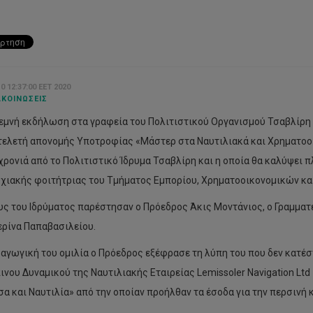
0 12:37:00 EET 2020
ΚΟΙΝΏΣΕΙΣ
σεμνή εκδήλωση στα γραφεία του Πολιτιστικού Οργανισμού Τσαβλίρη
 τελετή απονομής Υποτροφίας «Μάστερ στα Ναυτιλιακά και Χρηματοο
χρονιά από το Πολιτιστικό Ίδρυμα Τσαβλίρη και η οποία θα καλύψει 
χιακής φοιτήτριας του Τμήματος Εμπορίου, Χρηματοοικονομικών και
υς του Ιδρύματος παρέστησαν ο Πρόεδρος Άκις Μοντάνιος, ο Γραμματ
τερίνα Παπαβασιλείου.
σαγωγική του ομιλία ο Πρόεδρος εξέφρασε τη λύπη του που δεν κατέσ
νου Δυναμικού της Ναυτιλιακής Εταιρείας Lemissoler Navigation Ltd
α και Ναυτιλία» από την οποίαν προήλθαν τα έσοδα για την περσινή 