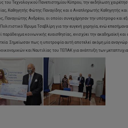
υς του Τεχνολογικού Πανεπιστημίου Κύπρου, την εκδήλωση χαιρέτησ
ίας, Καθηγητής Φώτης Παναγίδης και ο Αναπληρωτής Καθηγητής κα
ς, Παναγιώτης Ανδρέου, οι οποίοι συνεχάρησαν την υπότροφο και εξ
 Πολιτιστικό Ίδρυμα Τσαβλίρη για την ευγενή χορηγία, ενώ επεσήμανα
ί παράδειγμα κοινωνικής ευαισθησίας, ενισχύει την ακαδημαϊκή και
στεία. Σημείωσαν πως η υποτροφία αυτή αποτελεί ακόμη μία αναγνώ
οικονομικών και Ναυτιλίας του ΤΕΠΑΚ για ανάπτυξη των μεταπτυχι
ρουσίαση
ευνητικών
δομένων
ν
χο-
νωνική
βάρυνση
ν
γγελματιών
To
ίας
Young
ό
Climathon
υνητική
για
άδα
πρώτη