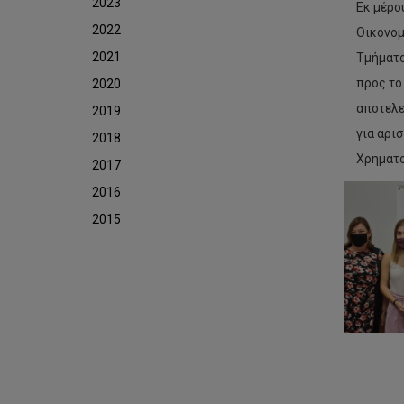
2023
Εκ μέρο
2022
Οικονομ
2021
Τμήματο
προς το
2020
αποτελε
2019
για αρι
2018
Χρηματο
Πα
2017
ερ
2016
δε
για
2015
τη
ψυ
κοι
επι
τω
επα
υγε
απ
ερε
ομ