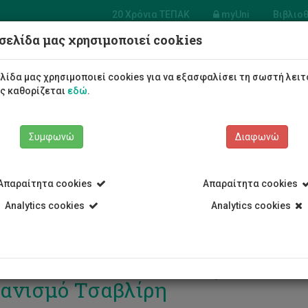
20 Χρόνια ΤΕΠΑΚ
myUni
Βιβλιο
σελίδα μας χρησιμοποιεί cookies
Φοιτητές/τριες
Σπουδές
λίδα μας χρησιμοποιεί cookies για να εξασφαλίσει τη σωστή λειτ
ως καθορίζεται
εδώ
.
Συμφωνώ
Διαφωνώ
Απαραίτητα cookies
Απαραίτητα cookies
Analytics cookies
Analytics cookies
ετή απονομής υποτροφίας από τ
ανισμό Τσαβλίρη