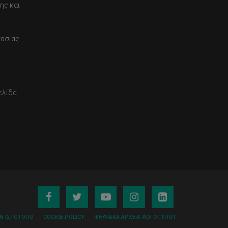
ης και
τασίας
ελίδα
ΟΝ ΙΣΤΌΤΟΠΟ
COOKIE POLICY
ΨΗΦΙΑΚΆ ΑΡΧΕΊΑ ΛΟΓΌΤΥΠΟΥ