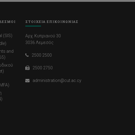
ΔΕΣΜΟΙ
ΣΤΟΙΧΕΙΑ ΕΠΙΚΟΙΝΩΝΙΑΣ
l (SIS)
Αρχ. Κυπριανού 30
3036 Λεμεσός
dle)
nts and
2500 2500
65)
ωδικού
2500 2750
t)
administration@cut.ac.cy
(MFA)
η
)