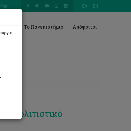
θήκη
ΕΛ
EN
Έρευνα
Το Πανεπιστήμιο
Απόφοιτοι
ουργία
ον Πολιτιστικό