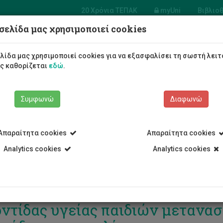
20 Χρόνια ΤΕΠΑΚ
myUni
Βιβλιο
σελίδα μας χρησιμοποιεί cookies
Φοιτητές/τριες
Σπουδές
λίδα μας χρησιμοποιεί cookies για να εξασφαλίσει τη σωστή λειτ
ως καθορίζεται
εδώ
.
Συμφωνώ
Διαφωνώ
Απαραίτητα cookies
Απαραίτητα cookies
Analytics cookies
Analytics cookies
ρίδα: «Ενίσχυση δεξιοτήτων γι
ντίδας υγείας παιδιών μετανα