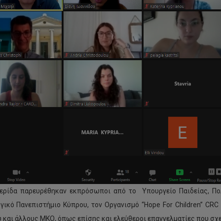
ερίδα παρευρέθηκαν εκπρόσωποι από το Υπουργείο Παιδείας, Πολ
γικό Πανεπιστήμιο Κύπρου, τον Οργανισμό “Hope For Children” CRC
 και άλλους ΜΚΟ, όπως επίσης και ελεύθεροι επαγγελματίες που σχε