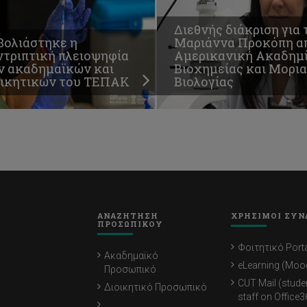
Διεθνής διάκριση για 
βολιάστηκε η
Μαριάννα Προκόπη α
ντριπτική πλειοψηφία
Αμερικανική Ακαδημ
ν ακαδημαϊκών και
Βιοχημείας και Μορι
οικητικών του ΤΕΠΑΚ
Βιολογίας
ΑΝΑΖΗΤΗΣΗ
ΧΡΗΣΙΜΟΙ ΣΥΝ
ΠΡΟΣΩΠΙΚΟΥ
Φοιτητικό Porta
Ακαδημαϊκό
eLearning (Moo
Προσωπικό
CUT Mail (stude
Διοικητικό Προσωπικό
staff on Office3