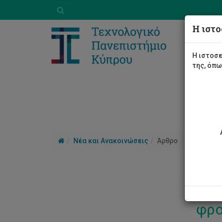
Η ιστο
Η ιστοσε
της, όπ
Νέα και Ανακοινώσεις
Άρθρο
Ημε
φρο