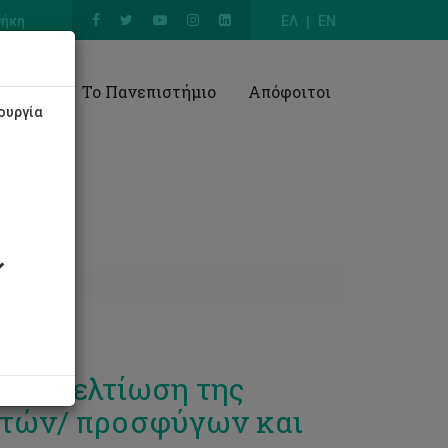
θήκη
ΕΛ
EN
Έρευνα
Το Πανεπιστήμιο
Απόφοιτοι
ουργία
α τη βελτίωση της
στών/ προσφύγων και