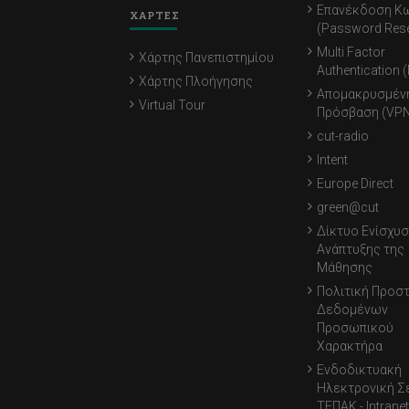
Επανέκδοση Κ
ΧΑΡΤΕΣ
(Password Rese
Multi Factor
Χάρτης Πανεπιστημίου
Authentication 
Χάρτης Πλοήγησης
Απομακρυσμέν
Virtual Tour
Πρόσβαση (VPN
cut-radio
Intent
Europe Direct
green@cut
Δίκτυο Ενίσχυσ
Ανάπτυξης της
Μάθησης
Πολιτική Προσ
Δεδομένων
Προσωπικού
Χαρακτήρα
Ενδοδικτυακή
Ηλεκτρονική Σ
ΤΕΠΑΚ - Intranet