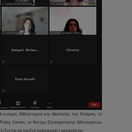
ιτισμού, Αθλητισμού και Νεολαίας της Κύπρου, το
 Policy Center, το Κέντρο Εξυπηρέτησης Μεταναστών
τίζονται με παιδιά πρόσφυγες/ μετανάστες.