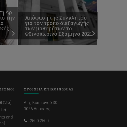
τη Δρ
πό την
Απόφαση της Συγκλήτου
ία
για τον τρόπο διεξαγωγής
ακής
των μαθημάτων το
Φθινοπωρινό Εξάμηνο 2021
ΔΕΣΜΟΙ
ΣΤΟΙΧΕΙΑ ΕΠΙΚΟΙΝΩΝΙΑΣ
l (SIS)
Αρχ. Κυπριανού 30
3036 Λεμεσός
dle)
nts and
2500 2500
65)