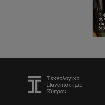
Εμ
συ
τω
δι