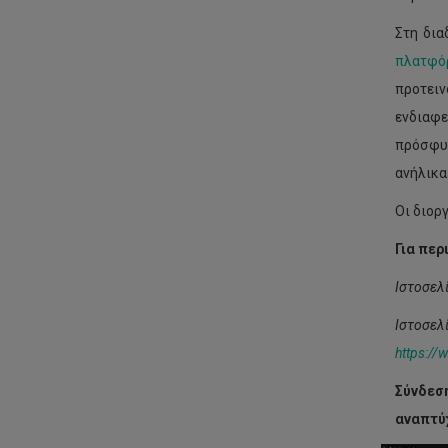
Στη δια
πλατφό
προτει
ενδιαφε
πρόσφυγ
ανήλικα
Οι διορ
Για πε
Ιστοσελ
Ιστοσ
https
://
w
Σύνδεσ
αναπτύ