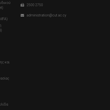
ωδικού
2500 2750
t)
administration@cut.ac.cy
(MFA)
η
)
ης και
τασίας
ελίδα