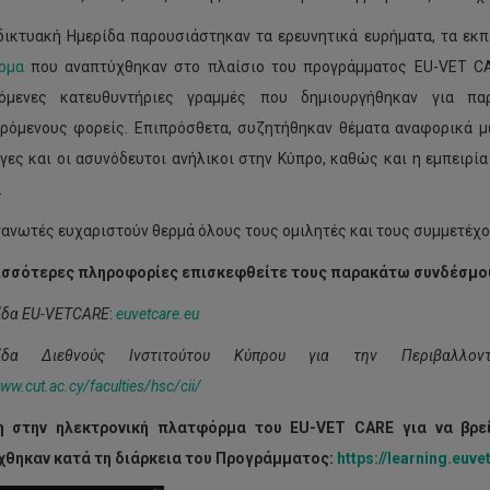
δικτυακή Ημερίδα παρουσιάστηκαν τα ερευνητικά ευρήματα, τα εκπ
ρμα
που αναπτύχθηκαν στο πλαίσιο του προγράμματος EU-VET CAR
νόμενες κατευθυντήριες γραμμές που δημιουργήθηκαν για πα
ρόμενους φορείς. Επιπρόσθετα, συζητήθηκαν θέματα αναφορικά με
ες και οι ασυνόδευτοι ανήλικοι στην Κύπρο, καθώς και η εμπειρ
.
γανωτές ευχαριστούν θερμά όλους τους ομιλητές και τους συμμετέχο
ρισσότερες πληροφορίες επισκεφθείτε τους παρακάτω συνδέσμο
ίδα
EU
-
VETCARE
:
euvetcare
.
eu
ελίδα Διεθνούς Ινστιτούτου Κύπρου για την Περιβαλ
ww
.
cut
.
ac
.
cy
/
faculties
/
hsc
/
cii
/
η στην ηλεκτρονική πλατφόρμα του
EU
-
VET
CARE
για να βρε
χθηκαν κατά τη διάρκεια του Προγράμματος:
https://learning.euve