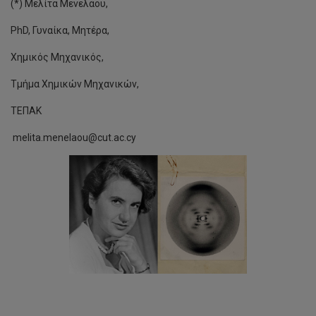
(*) Μελίτα Μενελάου,
PhD, Γυναίκα, Μητέρα,
Χημικός Μηχανικός,
Τμήμα Χημικών Μηχανικών,
ΤΕΠΑΚ
melita.menelaou@cut.ac.cy
Εκδήλωση
προς
τιμή
του
λογοτέχνη
Τάσου
Αριστοτέλους