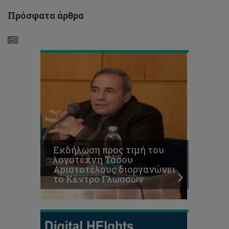
διοργανώνει
το
Πρόσφατα άρθρα
Κέντρο
Γλωσσών
DigitalHEIights
–
Διαδρομή
ψηφιακής
αναβάθμισης
για
Εκδήλωση προς τιμή του
βιώσιμη
λογοτέχνη Τάσου
αξιολόγηση
Αριστοτέλους διοργανώνει
στην
το Κέντρο Γλωσσών
τριτοβάθμια
εκπαίδευση