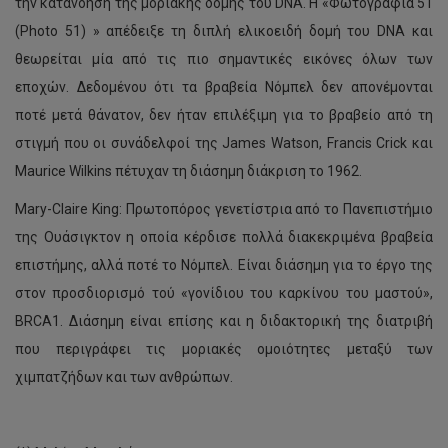
την κατανόηση της μοριακής δομής του DNA. Η «Φωτογραφία 51
(Photo 51) » απέδειξε τη διπλή ελικοειδή δομή του DNA και
θεωρείται μία από τις πιο σημαντικές εικόνες όλων των
εποχών. Δεδομένου ότι τα βραβεία Νόμπελ δεν απονέμονται
ποτέ μετά θάνατον, δεν ήταν επιλέξιμη για το βραβείο από τη
στιγμή που οι συνάδελφοί της James Watson, Francis Crick και
Maurice Wilkins πέτυχαν τη διάσημη διάκριση το 1962.
Mary-Claire King: Πρωτοπόρος γενετίστρια από το Πανεπιστήμιο
της Ουάσιγκτον η οποία κέρδισε πολλά διακεκριμένα βραβεία
επιστήμης, αλλά ποτέ το Νόμπελ. Είναι διάσημη για το έργο της
στον προσδιορισμό τού «γονίδιου του καρκίνου του μαστού»,
BRCA1. Διάσημη είναι επίσης και η διδακτορική της διατριβή
που περιγράφει τις μοριακές ομοιότητες μεταξύ των
χιμπατζήδων και των ανθρώπων.