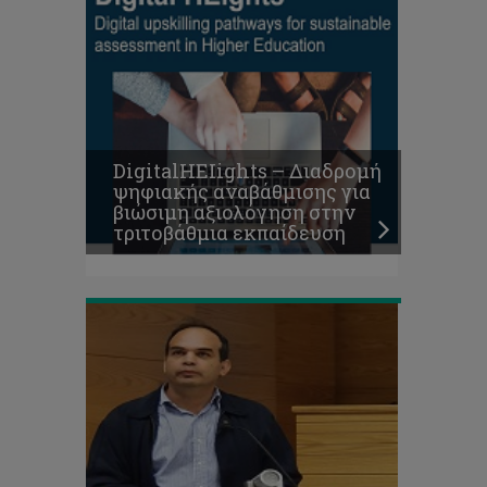
Νέος
Πρόεδρος
της
Συνόδου
των
Πρυτάνεων
DigitalHEIights – Διαδρομή
Κύπρου
ψηφιακής αναβάθμισης για
ο
βιώσιμη αξιολόγηση στην
Πρύτανης
τριτοβάθμια εκπαίδευση
του
ΤΕΠΑΚ