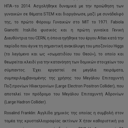
ΗΠΑ−το 2014. Ασχολήθηκε δυναμικά με την προώθηση των
γυναικών σε θέματα STEM και διοργάνωσε, μαζί με συνάδελφό
της, το πρώτο Φόρουμ Γυναικών στο MIT το 1971. Fabiola
Gianotti: Ιταλίδα φυσικός και η πρώτη γυναίκα Γενική
Διευθύντρια του CERN, η όποια ηγήθηκε του έργου Atlas κατά την
περίοδο που έγινε τη σημαντική ανακάλυψη του μποζονίου Higgs
(το λεγόμενο και ως «σωματιδίου του Θεού»), το οποίο και
θεωρείται κλειδί για την κατανόηση των δομικών στοιχείων του
σύμπαντος. Έχει εργαστεί σε μεγάλα πειράματα,
συμπεριλαμβανομένης της χρήσης του Μεγάλου Επιταχυντή
Ποζιτρονίων Ηλεκτρονίων (Large Electron Positron Collider), που
αποτελεί τον πρόδρομο του Μεγάλου Επιταχυντή Αδρονίων
(Large Hadron Collider).
Rosalind Franklin: Αγγλίδα χημικός της οποίας η συμβολή στον
τομέα της κρυσταλλογραφίας ακτίνων Χ ήταν καθοριστική για