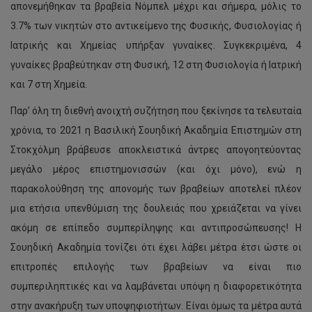
απονεμήθηκαν τα βραβεία Νόμπελ μέχρι και σήμερα, μόλις το
3.7% των νικητών στο αντικείμενο της Φυσικής, Φυσιολογίας ή
Ιατρικής και Χημείας υπήρξαν γυναίκες. Συγκεκριμένα, 4
γυναίκες βραβεύτηκαν στη Φυσική, 12 στη Φυσιολογία ή Ιατρική
και 7 στη Χημεία.
Παρ’ όλη τη διεθνή ανοιχτή συζήτηση που ξεκίνησε τα τελευταία
χρόνια, το 2021 η Βασιλική Σουηδική Ακαδημία Επιστημών στη
Στοκχόλμη βράβευσε αποκλειστικά άντρες απογοητεύοντας
μεγάλο μέρος επιστημονισσών (και όχι μόνο), ενώ η
παρακολούθηση της απονομής των βραβείων αποτελεί πλέον
μια ετήσια υπενθύμιση της δουλειάς που χρειάζεται να γίνει
ακόμη σε επίπεδο συμπερίληψης και αντιπροσώπευσης! Η
Σουηδική Ακαδημία τονίζει ότι έχει λάβει μέτρα έτσι ώστε οι
επιτροπές επιλογής των βραβείων να είναι πιο
συμπεριληπτικές και να λαμβάνεται υπόψη η διαφορετικότητα
στην ανακήρυξη των υποψηφιοτήτων. Είναι όμως τα μέτρα αυτά