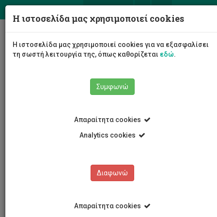
ΕΛ
EN
Η ιστοσελίδα μας χρησιμοποιεί cookies
Togg
Η ιστοσελίδα μας χρησιμοποιεί cookies για να εξασφαλίσει
navig
τη σωστή λειτουργία της, όπως καθορίζεται
εδώ
.
Συμφωνώ
Νέα και Ανακοινώσεις
Άρθρο
Απαραίτητα cookies
Analytics cookies
Διαφωνώ
ΚΑΤΗΓΟΡΙΕΣ
Νέα και Ανακοινώσεις
Απαραίτητα cookies
Συνέδρια