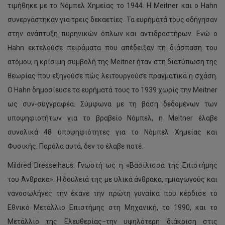
τιμήθηκε με το Νόμπελ Χημείας το 1944. Η Meitner και ο Hahn
συνεργάστηκαν για τρεις δεκαετίες. Τα ευρήματά τους οδήγησαν
στην ανάπτυξη πυρηνικών όπλων και αντιδραστήρων. Ενώ ο
Hahn εκτελούσε πειράματα που απέδειξαν τη διάσπαση του
ατόμου, η κρίσιμη συμβολή της Meitner ήταν στη διατύπωση της
θεωρίας που εξηγούσε πώς λειτουργούσε πραγματικά η σχάση.
Ο Hahn δημοσίευσε τα ευρήματά τους το 1939 χωρίς την Meitner
ως συν-συγγραφέα. Σύμφωνα με τη βάση δεδομένων των
υποψηφιοτήτων για το βραβείο Νόμπελ, η Meitner έλαβε
συνολικά 48 υποψηφιότητες για το Νόμπελ Χημείας και
Φυσικής. Παρόλα αυτά, δεν το έλαβε ποτέ.
Mildred Dresselhaus: Γνωστή ως η «Βασίλισσα της Επιστήμης
του Άνθρακα». Η δουλειά της με υλικά άνθρακα, ημιαγωγούς και
νανοσωλήνες την έκανε την πρώτη γυναίκα που κέρδισε το
Εθνικό Μετάλλιο Επιστήμης στη Μηχανική, το 1990, και το
Μετάλλιο της Ελευθερίας−την υψηλότερη διάκριση στις