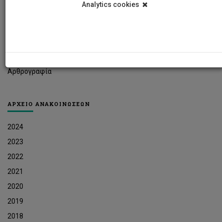
Analytics cookies
Φοιτητικά Νέα
Ερευνητικά Νέα
Ευκαιρίες Εργοδότησης
Δελτία Τύπου
Αρθρογραφία
ΑΡΧΕΙΟ ΑΝΑΚΟΙΝΩΣΕΩΝ
2024
2023
2022
2021
2020
2019
2018