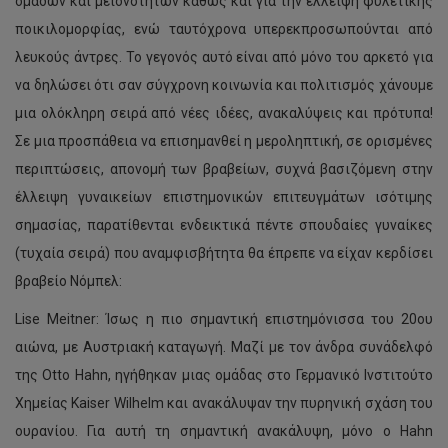
ομάδων και μειονοτήτων καθώς και για την έλλειψη φυλετικής
ποικιλομορφίας, ενώ ταυτόχρονα υπερεκπροσωπούνται από
λευκούς άντρες. Το γεγονός αυτό είναι από μόνο του αρκετό για
να δηλώσει ότι σαν σύγχρονη κοινωνία και πολιτισμός χάνουμε
μια ολόκληρη σειρά από νέες ιδέες, ανακαλύψεις και πρότυπα!
Σε μια προσπάθεια να επισημανθεί η μεροληπτική, σε ορισμένες
περιπτώσεις, απονομή των βραβείων, συχνά βασιζόμενη στην
έλλειψη γυναικείων επιστημονικών επιτευγμάτων ισότιμης
σημασίας, παρατίθενται ενδεικτικά πέντε σπουδαίες γυναίκες
(τυχαία σειρά) που αναμφισβήτητα θα έπρεπε να είχαν κερδίσει
βραβείο Νόμπελ:
Lise Meitner: Ίσως η πιο σημαντική επιστημόνισσα του 20ου
αιώνα, με Αυστριακή καταγωγή. Μαζί με τον άνδρα συνάδελφό
της Otto Hahn, ηγήθηκαν μιας ομάδας στο Γερμανικό Ινστιτούτο
Χημείας Kaiser Wilhelm και ανακάλυψαν την πυρηνική σχάση του
ουρανίου. Για αυτή τη σημαντική ανακάλυψη, μόνο ο Hahn