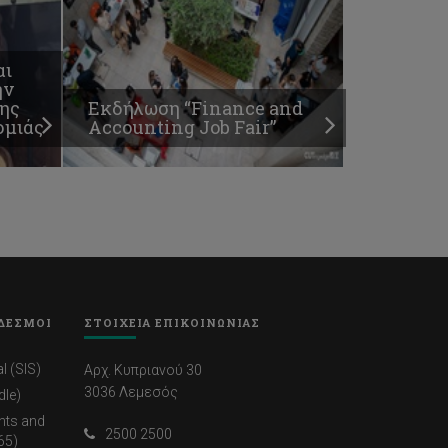
αι
ην
ης
Εκδήλωση “Finance and
ομιάς
Accounting Job Fair”
ΔΕΣΜΟΙ
ΣΤΟΙΧΕΙΑ ΕΠΙΚΟΙΝΩΝΙΑΣ
l (SIS)
Αρχ. Κυπριανού 30
3036 Λεμεσός
dle)
nts and
2500 2500
65)