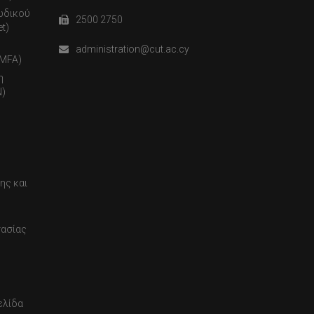
ωδικού
2500 2750
t)
administration@cut.ac.cy
(MFA)
η
)
ης και
τασίας
ελίδα