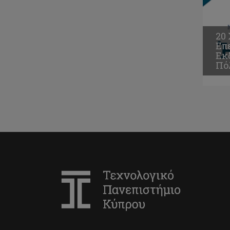
20
Επ
Εκ
Πό