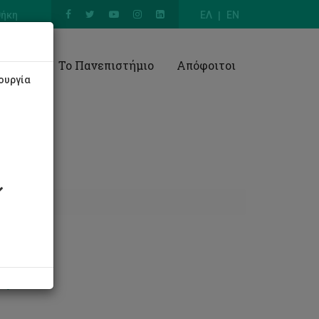
θήκη
ΕΛ
EN
Έρευνα
Το Πανεπιστήμιο
Απόφοιτοι
ουργία
άφους