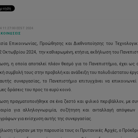
4 11:27:00 EEST 2024
ΚΟΙΝΏΣΕΙΣ
σία Επικοινωνίας, Προώθησης και Διεθνοποίησης του Τεχνολογι
22 Οκτωβρίου 2024, την καθιερωμένη, ετήσια, εκδήλωση του Πανεπι
ωση, η οποία αποτελεί πλέον θεσμό για το Πανεπιστήμιο, έχει ως
κή συμβολή τους στην προβολή και ανάδειξη του πολυδιάστατου έργ
αυτής συνεργασίας, το Πανεπιστήμιο επιτυγχάνει να επικοινωνεί
μες δράσεις του προς το ευρύ κοινό.
ωση πραγματοποιήθηκε σε ένα ζεστό και φιλικό περιβάλλον, με συ
καιρία για αλληλογνωριμία, συζήτηση και ανταλλαγή απόψεων
γράφων για ενίσχυση αυτής της συνεργασίας.
ήλωση τίμησαν με την παρουσία τους οι Πρυτανικές Αρχές, ο Πρόεδρ