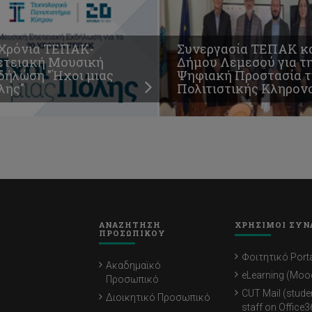
 Χρόνια ΤΕΠΑΚ-
Συνεργασία ΤΕΠΑΚ κ
ετειακή Μουσική
Δήμου Λεμεσού για τ
δήλώση "Ήχοι μιας
Ψηφιακή Προστασία τ
λης"
Πολιτιστικής Κληρον
ΑΝΑΖΗΤΗΣΗ
ΧΡΗΣΙΜΟΙ ΣΥΝ
ΠΡΟΣΩΠΙΚΟΥ
Φοιτητικό Porta
Ακαδημαϊκό
eLearning (Moo
Προσωπικό
CUT Mail (stude
Διοικητικό Προσωπικό
staff on Office3