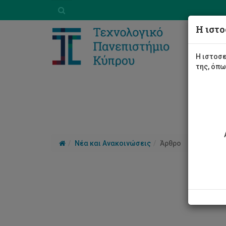
Η ιστο
Η ιστοσε
της, όπ
Νέα και Ανακοινώσεις
Άρθρο
Το 