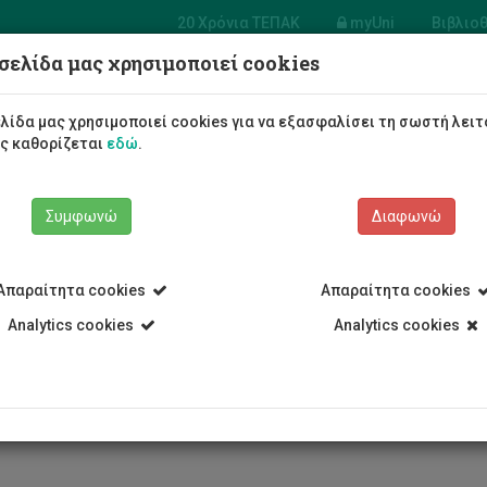
20 Χρόνια ΤΕΠΑΚ
myUni
Βιβλιο
σελίδα μας χρησιμοποιεί cookies
Φοιτητές/τριες
Σπουδές
λίδα μας χρησιμοποιεί cookies για να εξασφαλίσει τη σωστή λειτ
ως καθορίζεται
εδώ
.
Συμφωνώ
Διαφωνώ
Απαραίτητα cookies
Απαραίτητα cookies
Analytics cookies
Analytics cookies
ΤΕΠΑΚ τίμησε τους δημοσιογρ