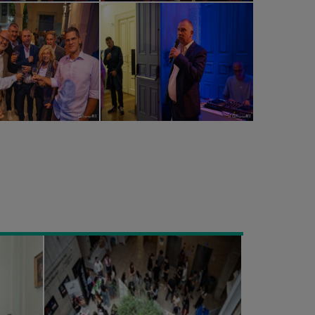
Εκδήλωση
“Finance
and
Accounting
Job
Fair”