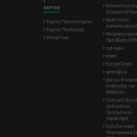
Επανέκδοση Κ
ΧΑΡΤΕΣ
(Password Rese
Multi Factor
Χάρτης Πανεπιστημίου
Authentication 
Χάρτης Πλοήγησης
Απομακρυσμέν
Virtual Tour
Πρόσβαση (VPN
cut-radio
Intent
Europe Direct
green@cut
Δίκτυο Ενίσχυσ
Ανάπτυξης της
Μάθησης
Πολιτική Προσ
Δεδομένων
Προσωπικού
Χαρακτήρα
Ενδοδικτυακή
Ηλεκτρονική Σ