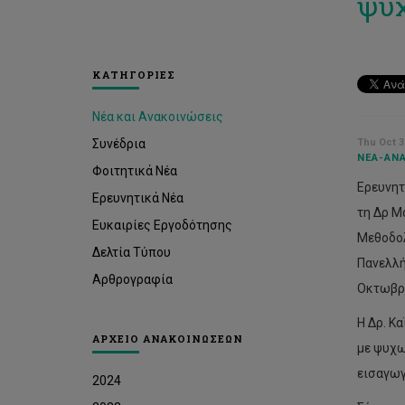
ψύ
ΚΑΤΗΓΟΡΙΕΣ
Νέα και Ανακοινώσεις
Συνέδρια
Thu Oct 3
ΝΈΑ-ΑΝΑ
Φοιτητικά Νέα
Ερευνητ
Ερευνητικά Νέα
τη Δρ Μ
Ευκαιρίες Εργοδότησης
Μεθοδολ
Δελτία Τύπου
Πανελλή
Αρθρογραφία
Οκτωβρί
Η Δρ. Κ
ΑΡΧΕΙΟ ΑΝΑΚΟΙΝΩΣΕΩΝ
με ψυχω
εισαγωγ
2024