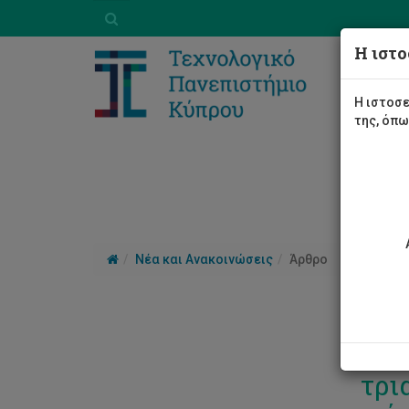
Η ιστο
Η ιστοσε
της, όπ
Νέα και Ανακοινώσεις
Άρθρο
ΤΕΠ
τρι