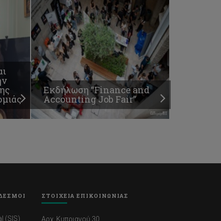
αι
ην
ης
Εκδήλωση “Finance and
ομιάς
Accounting Job Fair”
ΔΕΣΜΟΙ
ΣΤΟΙΧΕΙΑ ΕΠΙΚΟΙΝΩΝΙΑΣ
l (SIS)
Αρχ. Κυπριανού 30