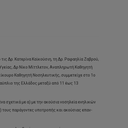
ις Δρ. Κατερίνα Καϊκούσιη, τη Δρ. Ραφαηλία Ζαβρού,
Υγείας, Δρ Νίκο Μίττλετον, Αναπληρωτή Καθηγητή
ίκουρο Καθηγητή Νοσηλευτικής, συμμετείχε στο 1ο
αύπλιο της Ελλάδος μεταξύ από 11 έως 13
να σχετικά με α) με την ακούσια νοσηλεία ενηλικών
) τους παράγοντες υποτροπής και ακούσιας επαν-