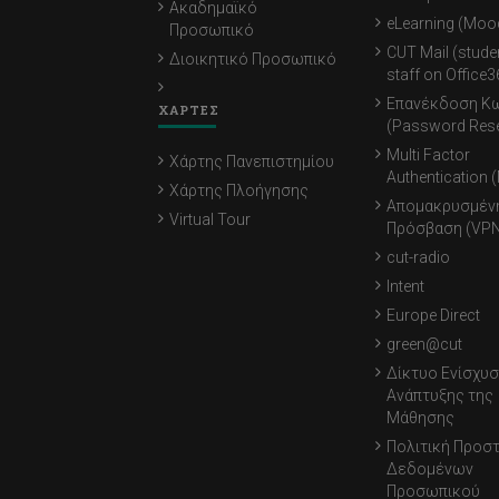
Ακαδημαϊκό
eLearning (Moo
Προσωπικό
CUT Mail (stude
Διοικητικό Προσωπικό
staff on Office3
Επανέκδοση Κ
ΧΑΡΤΕΣ
(Password Rese
Multi Factor
Χάρτης Πανεπιστημίου
Authentication 
Χάρτης Πλοήγησης
Απομακρυσμέν
Virtual Tour
Πρόσβαση (VPN
cut-radio
Intent
Europe Direct
green@cut
Δίκτυο Ενίσχυσ
Ανάπτυξης της
Μάθησης
Πολιτική Προσ
Δεδομένων
Προσωπικού