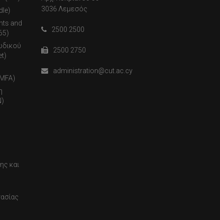
3036 Λεμεσός
dle)
nts and
2500 2500
65)
ωδικού
2500 2750
t)
administration@cut.ac.cy
(MFA)
η
)
ης και
τασίας