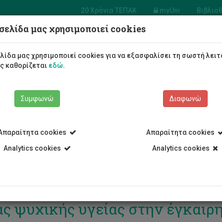
20 Χρόνια ΤΕΠΑΚ
myUni
Βιβλιο
σελίδα μας χρησιμοποιεί cookies
Φοιτητές/τριες
Σπουδές
λίδα μας χρησιμοποιεί cookies για να εξασφαλίσει τη σωστή λειτ
ως καθορίζεται
εδώ
.
Συμφωνώ
Διαφωνώ
Απαραίτητα cookies
Απαραίτητα cookies
Analytics cookies
Analytics cookies
ΑΚ: Η σπουδαιότητα του ρόλου
ας ψυχικής υγείας στην έγκαιρ