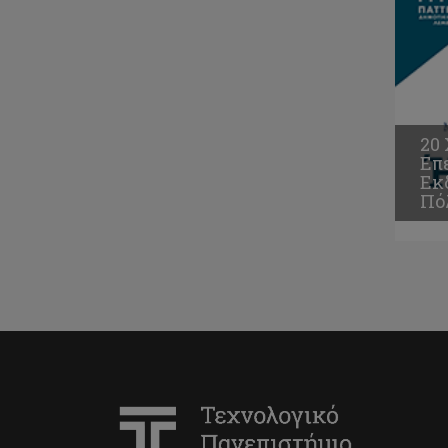
20
Επ
Εκ
Πό