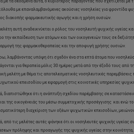
 με τα δεδομένα αυτά, ο κυριότερος παράγοντας που σχετίζεται με 
όλουθα με επαναλαμβανόμενες ακούσιες νοσηλείες για φροντίδα ψυ
ος διακοπής φαρμακευτικής αγωγής και η χρήση ουσιών.
μελέτη αυτή αναδεικνύεται ο ρόλος του νοσηλευτή ψυχικής υγείας κ
ρο την εκπαίδευση των ατόμων και των οικογενειών τους σε δεξιότητ
αρμογή της φαρμακοθεραπείας και την αποφυγή χρήσης ουσιών.
ρω, λαμβάνοντας υπόψη ότι σχεδόν ένα στα επτά άτομα που νοσηλεύ
άγονται για θεραπεία μόλις 30 ημέρες μετά από την έξοδό τους από 
ική μελέτη με θέμα τις αποτελεσματικές νοσηλευτικές παρεμβάσει
υχωτικού επεισοδίου με εφαρμογή στις κοινοτικές υπηρεσίες ψυχική
ά, διαπιστώθηκε ότι η ανάπτυξη σχεδίου παρέμβασης σε καταστάσει
και της οικογένειάς του μέσω συμμετοχικής προσέγγισης και ενώ το 
σματικότερη διαχείριση των οξέων ψυχωτικών επεισοδίων, μειώνον
ά, από τις μελέτες αυτές φάνηκε ότι οι νοσηλευτές ψυχικής υγείας
σεων πρόληψης και προαγωγής της ψυχικής υγείας στην κοινότητα,