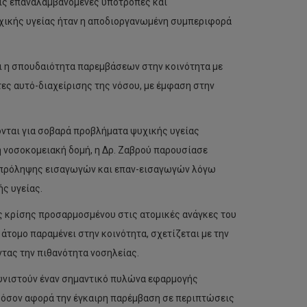
τις επαναλαμβανόμενες υποτροπές και
χικής υγείας ήταν η αποδιοργανωμένη συμπεριφορά
αι η σπουδαιότητα παρεμβάσεων στην κοινότητα με
ες αυτό-διαχείρισης της νόσου, με έμφαση στην
ονται για σοβαρά προβλήματα ψυχικής υγείας
τη νοσοκομειακή δομή, η Δρ. Ζαβρού παρουσίασε
ς πρόληψης εισαγωγών και επαν-εισαγωγών λόγω
ς υγείας.
ς κρίσης προσαρμοσμένου στις ατομικές ανάγκες του
άτομο παραμένει στην κοινότητα, σχετίζεται με την
τας την πιθανότητα νοσηλείας.
 συνιστούν έναν σημαντικό πυλώνα εφαρμογής
 όσον αφορά την έγκαιρη παρέμβαση σε περιπτώσεις