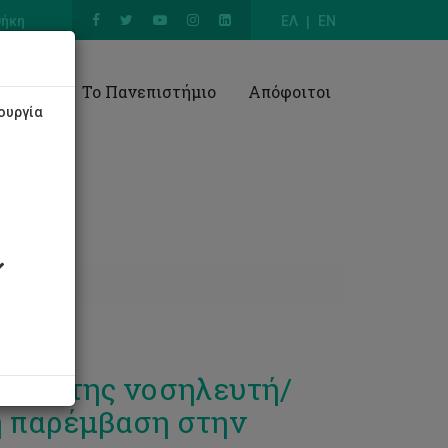
θήκη
ΕΛ
EN
Έρευνα
Το Πανεπιστήμιο
Απόφοιτοι
ουργία
 του/της νοσηλευτή/
η παρέμβαση στην