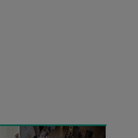
Εκδήλωση
“Finance
and
Accounting
Job
Fair”