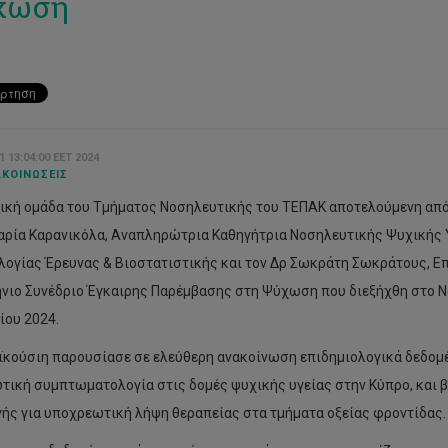
χωση
1 13:04:00 EET 2024
ΚΟΙΝΏΣΕΙΣ
ική ομάδα του Τμήματος Νοσηλευτικής του ΤΕΠΑΚ αποτελούμενη από τ
αρία Καρανικόλα, Αναπληρώτρια Καθηγήτρια Νοσηλευτικής Ψυχικής 
ογίας Έρευνας & Βιοστατιστικής και τον Δρ Σωκράτη Σωκράτους, Επ
νιο Συνέδριο Έγκαιρης Παρέμβασης στη Ψύχωση που διεξήχθη στο Ν
ου 2024.
αϊκούσιη παρουσίασε σε ελεύθερη ανακοίνωση επιδημιολογικά δεδομέ
τική συμπτωματολογία στις δομές ψυχικής υγείας στην Κύπρο, και β
ής για υποχρεωτική λήψη θεραπείας στα τμήματα οξείας φροντίδας.