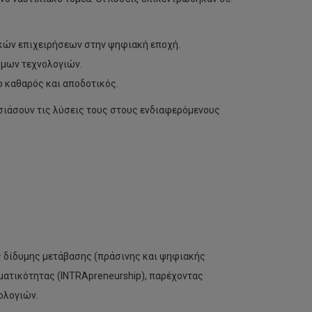
κών επιχειρήσεων στην ψηφιακή εποχή.
όμων τεχνολογιών.
ο καθαρός και αποδοτικός.
υσιάσουν τις λύσεις τους στους ενδιαφερόμενους
ς δίδυμης μετάβασης (πράσινης και ψηφιακής
ματικότητας (INTRApreneurship), παρέχοντας
ολογιών.
Το