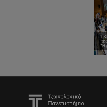
ΤΕ
πρ
“Η