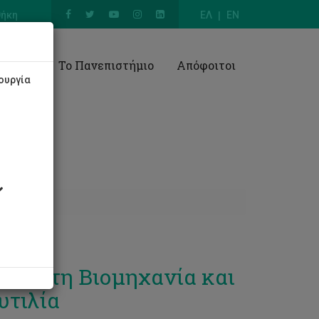
θήκη
ΕΛ
EN
Έρευνα
Το Πανεπιστήμιο
Απόφοιτοι
ουργία
ώνει τη Βιομηχανία και
υτιλία