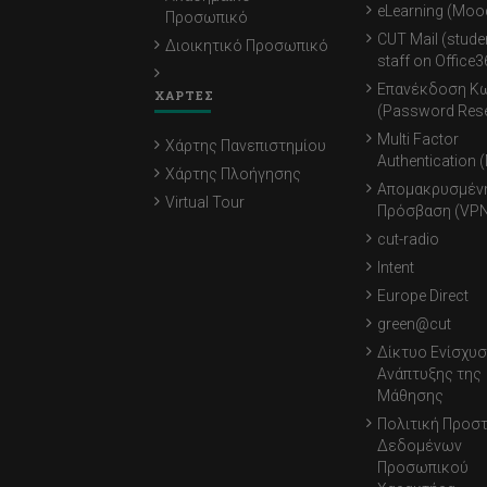
eLearning (Moo
Προσωπικό
CUT Mail (stude
Διοικητικό Προσωπικό
staff on Office3
Επανέκδοση Κ
ΧΑΡΤΕΣ
(Password Rese
Multi Factor
Χάρτης Πανεπιστημίου
Authentication 
Χάρτης Πλοήγησης
Απομακρυσμέν
Virtual Tour
Πρόσβαση (VPN
cut-radio
Intent
Europe Direct
green@cut
Δίκτυο Ενίσχυσ
Ανάπτυξης της
Μάθησης
Πολιτική Προσ
Δεδομένων
Προσωπικού