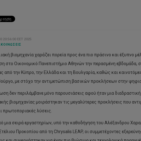
0 20:56:00 EET 2025
ΚΟΙΝΏΣΕΙΣ
λιακή βιομηχανία χαράζει πορεία προς ένα πιο πράσινο και έξυπνο μέ
η στο Οικονομικό Πανεπιστήμιο Αθηνών την περασμένη εβδομάδα, σ
ς από την Κύπρο, την Ελλάδα και τη Βουλγαρία, καθώς και καινοτόμες 
ούργο, με στόχο την αντιμετώπιση βασικών προκλήσεων στην ψηφια
ωση δεν περιλάμβανε μόνο παρουσιάσεις αφού ήταν μια διαδραστική ε
ακής βιομηχανίας μοιράστηκαν τις μεγαλύτερες προκλήσεις που αντι
αι πρωτοποριακές λύσεις.
ό μια σειρά εργαστηρίων, υπό την καθοδήγηση του Αλέξανδρου Χαρα
 Στέλιου Προκοπίου από τη Chrysalis LEAP, οι συμμετέχοντες εξερε
ις και συνεργάστηκαν για έναν πιο βιώσιμο και τεχνολογικά προηγμέ