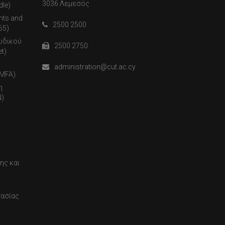
3036 Λεμεσός
dle)
nts and
2500 2500
65)
ωδικού
2500 2750
t)
administration@cut.ac.cy
(MFA)
η
)
ης και
τασίας