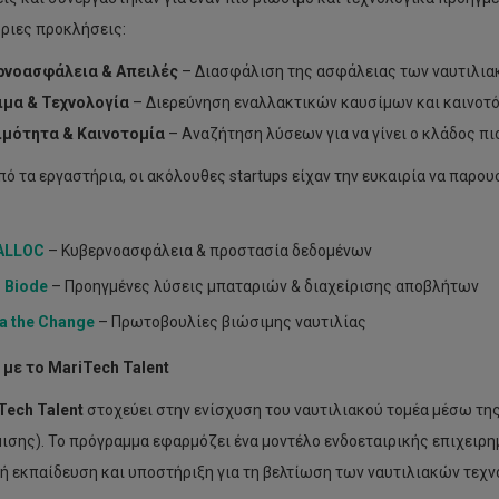
ύριες προκλήσεις:
ρνοασφάλεια & Απειλές
– Διασφάλιση της ασφάλειας των ναυτιλια
ιμα & Τεχνολογία
– Διερεύνηση εναλλακτικών καυσίμων και καινοτ
ιμότητα & Καινοτομία
– Αναζήτηση λύσεων για να γίνει ο κλάδος πι
πό τα εργαστήρια, οι ακόλουθες startups είχαν την ευκαιρία να παρο
ALLOC
– Κυβερνοασφάλεια & προστασία δεδομένων
C
Biode
– Προηγμένες λύσεις μπαταριών & διαχείρισης αποβλήτων
a
the
Change
– Πρωτοβουλίες βιώσιμης ναυτιλίας
 με το
MariTech
Talent
Tech
Talent
στοχεύει στην ενίσχυση του ναυτιλιακού τομέα μέσω τη
ισης). Το πρόγραμμα εφαρμόζει ένα μοντέλο ενδοεταιρικής επιχειρη
ή εκπαίδευση και υποστήριξη για τη βελτίωση των ναυτιλιακών τεχν