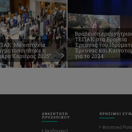
Βράβευση ερευνήτρια
ΤΕΠΑΚ στα Βραβεία
ΠΑΚ: Με επιτυχία
Έρευνας του Ιδρύματ
αγματοποιήθηκε η
Έρευνας και Καινοτο
μέρα Καριέρας 2025”
για το 2024
ΑΝΑΖΗΤΗΣΗ
ΧΡΗΣΙΜΟΙ ΣΥΝ
ΠΡΟΣΩΠΙΚΟΥ
Φοιτητικό Porta
Ακαδημαϊκό