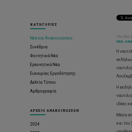
ΚΑΤΗΓΟΡΙΕΣ
Thu Mar 2
Νέα και Ανακοινώσεις
ΝΈΑ-ΑΝΑ
Συνέδρια
Η ναυτι
Φοιτητικά Νέα
εκδήλωσ
Ερευνητικά Νέα
ναυτιλία
Ευκαιρίες Εργοδότησης
Λουξεμβ
Δελτία Τύπου
Η εκδήλ
Αρθρογραφία
ναυτιλι
ιδέες κ
ΑΡΧΕΙΟ ΑΝΑΚΟΙΝΩΣΕΩΝ
Μέσα απ
και του
2024
υποθέσε