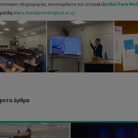
ισσότερες πληροφορίες, επισκεφθείτε την ιστοσελίδα
MariTech
Nod
μπίδη
στο
a.charalambides@cut.ac.cy
.
Βράβευση
ερευνήτριας
του
ΤΕΠΑΚ
στα
Βραβεία
Έρευνας
ΠΑΚ:
του
Ιδρύματος
τυχία
Έρευνας
γματοποιήθηκε
και
Καινοτομίας
μέρα
για
ατα άρθρα
ιέρας
το
5”
2024