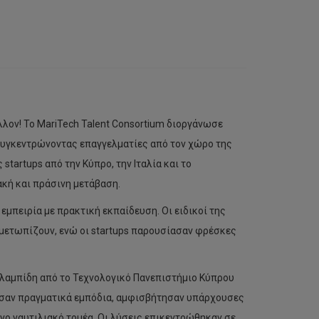
λλον! Το MariTech Talent Consortium διοργάνωσε
υγκεντρώνοντας επαγγελματίες από τον χώρο της
startups από την Κύπρο, την Ιταλία και το
κή και πράσινη μετάβαση.
μπειρία με πρακτική εκπαίδευση. Οι ειδικοί της
μετωπίζουν, ενώ οι startups παρουσίασαν φρέσκες
λαμπίδη από το Τεχνολογικό Πανεπιστήμιο Κύπρου
ύνησαν πραγματικά εμπόδια, αμφισβήτησαν υπάρχουσες
νο ναυτιλιακό τομέα. Οι λύσεις επικεντρώθηκαν σε