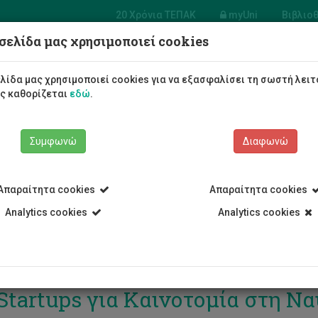
20 Χρόνια ΤΕΠΑΚ
myUni
Βιβλιο
σελίδα μας χρησιμοποιεί cookies
Φοιτητές/τριες
Σπουδές
λίδα μας χρησιμοποιεί cookies για να εξασφαλίσει τη σωστή λειτ
ως καθορίζεται
εδώ
.
Συμφωνώ
Διαφωνώ
Απαραίτητα cookies
Απαραίτητα cookies
Analytics cookies
Analytics cookies
MariTech Talent Consortium Εν
 Startups για Καινοτομία στη Να