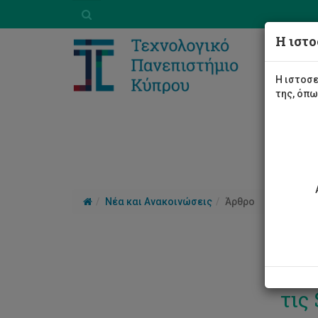
Η ιστο
Η ιστοσε
της, όπ
Νέα και Ανακοινώσεις
Άρθρο
Το 
τις