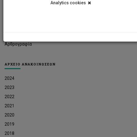
Analytics cookies
Φοιτητικά Νέα
Ερευνητικά Νέα
Ευκαιρίες Εργοδότησης
Δελτία Τύπου
Αρθρογραφία
ΑΡΧΕΙΟ ΑΝΑΚΟΙΝΩΣΕΩΝ
2024
2023
2022
2021
2020
2019
2018