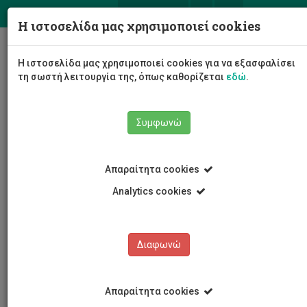
ΕΛ
EN
Η ιστοσελίδα μας χρησιμοποιεί cookies
Togg
Η ιστοσελίδα μας χρησιμοποιεί cookies για να εξασφαλίσει
navig
τη σωστή λειτουργία της, όπως καθορίζεται
εδώ
.
Συμφωνώ
Νέα και Ανακοινώσεις
Άρθρο
Απαραίτητα cookies
Analytics cookies
Διαφωνώ
ΚΑΤΗΓΟΡΙΕΣ
Νέα και Ανακοινώσεις
Απαραίτητα cookies
Συνέδρια