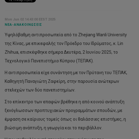
Mon Jun 02 14:43:00 EEST 2025
ΝΈΑ-ΑΝΑΚΟΙΝΏΣΕΙΣ
Yψηλόβαθμη αντιπροσωπεία από το Zhejiang Wanli University
της Κίνας, με επικεφαλής τον Πρόεδρο του Ιδρύματος, κ. Lin
Zhihua, επισκέφθηκε σήμερα Δευτέρα, 2 Ιουνίου 2025, το
Τεχνολογικό Πανεπιστήμιο Κύπρου (ΤΕΠΑΚ).
Η αντιπροσωπεία είχε συνάντηση με τον Πρύτανη του ΤΕΠΑΚ,
Καθηγητή Παναγιώτη Ζαφείρη, στην παρουσία ανώτερων
στελεχών των δύο πανεπιστημίων.
Στο επίκεντρο των επαφών βρέθηκε η από κοινού ανάπτυξη
ξενόγλωσσων προπτυχιακών προγραμμάτων σπουδών, με
έμφαση σε καίριους τομείς όπως οι θαλάσσιες επιστήμες, η
βιώσιμη ανάπτυξη, η γεωργία και το περιβάλλον.