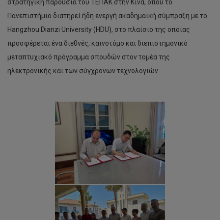
στρατηγική παρουσία του ΤΕΠΑΚ στην Κίνα, όπου το
Πανεπιστήμιο διατηρεί ήδη ενεργή ακαδημαϊκή σύμπραξη με το
Hangzhou Dianzi University (HDU), στο πλαίσιο της οποίας
προσφέρεται ένα διεθνές, καινοτόμο και διεπιστημονικό
μεταπτυχιακό πρόγραμμα σπουδών στον τομέα της
ηλεκτρονικής και των σύγχρονων τεχνολογιών.
Παροχή
υποτροφίας
από