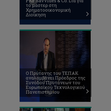
PKF Savvides & Co. Ltd για
Πρυτάνεων
το μάστερ στη
του
Χρηματοοικονομική
Ευρωπαϊκού
Διοίκηση
Τεχνολογικού
Πανεπιστημίου
ΤΕΠΑΚ:
Η
Κύπρος
επιτυγχάνει
κβαντικό
άλμα
στην
κυβερνοασφάλεια
με
την
Ο Πρύτανης του ΤΕΠΑΚ
ανάπτυξη
αναλαμβάνει Πρόεδρος της
του
Συνόδου Πρυτάνεων του
πρώτου
Ευρωπαϊκού Τεχνολογικού
δικτύου
Πανεπιστημίου
κβαντικής
επικοινωνίας