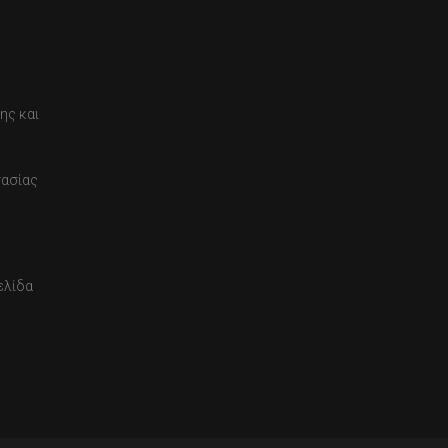
ης και
τασίας
ελίδα