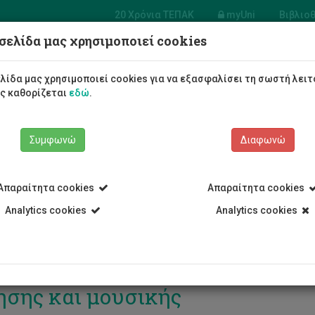
20 Χρόνια ΤΕΠΑΚ
myUni
Βιβλιο
σελίδα μας χρησιμοποιεί cookies
Φοιτητές/τριες
Σπουδές
λίδα μας χρησιμοποιεί cookies για να εξασφαλίσει τη σωστή λειτ
ως καθορίζεται
εδώ
.
Συμφωνώ
Διαφωνώ
Απαραίτητα cookies
Απαραίτητα cookies
Analytics cookies
Analytics cookies
ΤΕΠΑΚ τίμησε τη Γιορτή των Γ
ησης και μουσικής