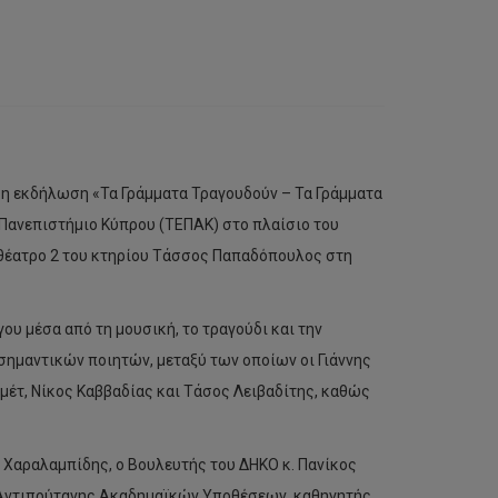
 η εκδήλωση «Τα Γράμματα Τραγουδούν – Τα Γράμματα
 Πανεπιστήμιο Κύπρου (ΤΕΠΑΚ) στο πλαίσιο του
θέατρο 2 του κτηρίου Τάσσος Παπαδόπουλος στη
ου μέσα από τη μουσική, το τραγούδι και την
ημαντικών ποιητών, μεταξύ των οποίων οι Γιάννης
μέτ, Νίκος Καββαδίας και Τάσος Λειβαδίτης, καθώς
 Χαραλαμπίδης, ο Βουλευτής του ΔΗΚΟ κ. Πανίκος
ο Αντιπρύτανης Ακαδημαϊκών Υποθέσεων, καθηγητής