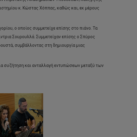
στημίου κ. Κώστας Χόππας, καθώς και, εκ μέρους
ορίου, ο οποίος συμμετείχε επίσης στο πιάνο. Τα
ντρια Σουρουλλά. Συμμετείχαν επίσης ο Σπύρος
ρουστά, συμβάλλοντας στη δημιουργία μιας
ια συζήτηση και ανταλλαγή εντυπώσεων μεταξύ των
Νέες
διεθνείς
προοπτικές
για
την
αγροδιατροφική
καινοτομία
μέσω