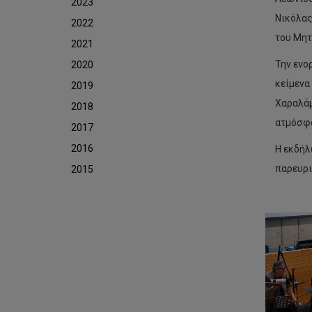
2023
Νικόλας
2022
του Μητ
2021
Την ενο
2020
κείμενα
2019
Χαραλάμ
2018
ατμόσφα
2017
2016
Η εκδήλ
παρευρι
2015
Το
ΤΕ
συμ
στ