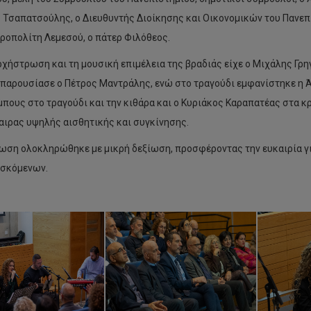
 Τσαπατσούλης, ο Διευθυντής Διοίκησης και Οικονομικών του Πανεπι
ροπολίτη Λεμεσού, ο πάτερ Φιλόθεος.
ρχήστρωση και τη μουσική επιμέλεια της βραδιάς είχε ο Μιχάλης Γρηγ
 παρουσίασε ο Πέτρος Μαντράλης, ενώ στο τραγούδι εμφανίστηκε η Ά
πους στο τραγούδι και την κιθάρα και ο Κυριάκος Καραπατέας στα κ
ιρας υψηλής αισθητικής και συγκίνησης.
ωση ολοκληρώθηκε με μικρή δεξίωση, προσφέροντας την ευκαιρία γ
σκόμενων.
Από
το
ΠΑΚ
πτυχίο
μετείχε
στην
ον
αγορά