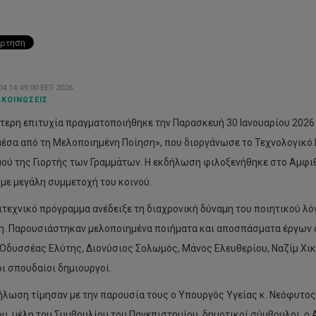
4 14:49:00 EET 2026
ΚΟΙΝΏΣΕΙΣ
ίτερη επιτυχία πραγματοποιήθηκε την Παρασκευή 30 Ιανουαρίου 2026
μέσα από τη Μελοποιημένη Ποίηση», που διοργάνωσε το Τεχνολογικό
ού της Γιορτής των Γραμμάτων. Η εκδήλωση φιλοξενήθηκε στο Αμφι
 με μεγάλη συμμετοχή του κοινού.
ιτεχνικό πρόγραμμα ανέδειξε τη διαχρονική δύναμη του ποιητικού λόγ
. Παρουσιάστηκαν μελοποιημένα ποιήματα και αποσπάσματα έργων σ
 Οδυσσέας Ελύτης, Διονύσιος Σολωμός, Μάνος Ελευθερίου, Ναζίμ Χικ
οι σπουδαίοι δημιουργοί.
ήλωση τίμησαν με την παρουσία τους ο Υπουργός Υγείας κ. Νεόφυτος
υ, μέλη του Συμβουλίου του Πανεπιστημίου, δημοτικοί σύμβουλοι, 