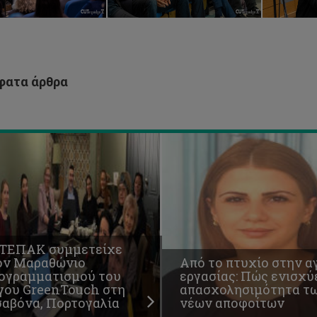
ραθώνιο
εργασίας:
ογραμματισμού
Πώς
υ
ενισχύεται
γου
η
eenTouch
απασχολησιμότητα
η
των
ατα άρθρα
αβόνα,
νέων
τογαλία
αποφοίτων
 ΤΕΠΑΚ συμμετείχε
ον Μαραθώνιο
Από το πτυχίο στην α
ογραμματισμού του
εργασίας: Πώς ενισχύ
γου GreenTouch στη
απασχολησιμότητα τ
σαβόνα, Πορτογαλία
νέων αποφοίτων