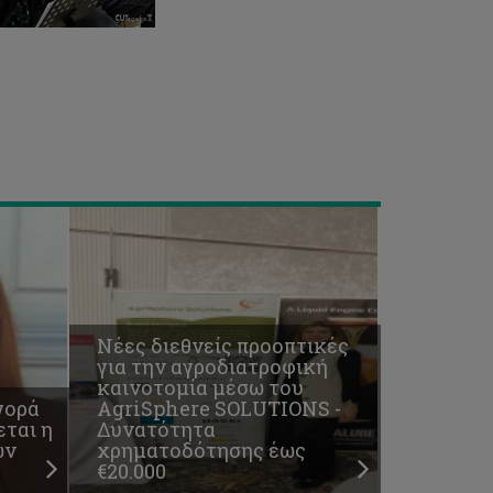
του
AgriSphere
SOLUTIONS
-
Δυνατότητα
χρηματοδότησης
έως
€20.000
Νέες διεθνείς προοπτικές
για την αγροδιατροφική
καινοτομία μέσω του
γορά
AgriSphere SOLUTIONS -
εται η
Δυνατότητα
ων
χρηματοδότησης έως
€20.000