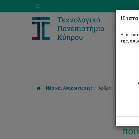
Η ιστο
Η ιστοσε
της, όπ
Νέα και Ανακοινώσεις
Άρθρο
Το 
ποί