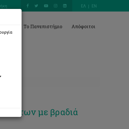
θήκη
ΕΛ
EN
Έρευνα
Το Πανεπιστήμιο
Απόφοιτοι
ουργία
ραμμάτων με βραδιά