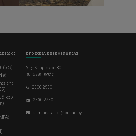
ΔΕΣΜΟΙ
ΣΤΟΙΧΕΙΑ ΕΠΙΚΟΙΝΩΝΙΑΣ
l (SIS)
Αρχ. Κυπριανού 30
3036 Λεμεσός
dle)
nts and
2500 2500
65)
ωδικού
2500 2750
t)
administration@cut.ac.cy
(MFA)
η
)