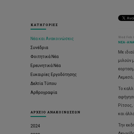
ΚΑΤΗΓΟΡΙΕΣ
Wed Feb 0
Νέα και Ανακοινώσεις
ΝΈΑ-ΑΝΑ
Συνέδρια
Με ιδια
Φοιτητικά Νέα
μιλούν 
Ερευνητικά Νέα
εορτασμ
Ευκαιρίες Εργοδότησης
Λεμεσό,
Δελτία Τύπου
Το καλλ
Αρθρογραφία
αφήγηση
Ρίτσος,
ΑΡΧΕΙΟ ΑΝΑΚΟΙΝΩΣΕΩΝ
και άλλ
Την εκδ
2024
Λεωνίδο