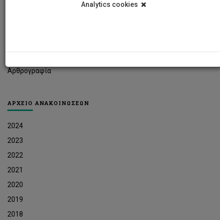
Analytics cookies
Φοιτητικά Νέα
Ερευνητικά Νέα
Ευκαιρίες Εργοδότησης
Δελτία Τύπου
Αρθρογραφία
ΑΡΧΕΙΟ ΑΝΑΚΟΙΝΩΣΕΩΝ
2024
2023
2022
2021
2020
2019
2018