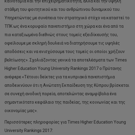
καινοτομία και την επιχειρηματικότητα, αλλά και την υψηλή
στάθμη του φοιτητικού και του ανθρώπινου δυναμικού του.
Υπηρετώντας με συνέπεια τον στρατηγικό στόχο να καταστεί το
ΤΠΚ ως ένα κορυφαίο πανεπιστήμιο στη χώρα και ένα από τα
πιο καταξιωμένα διεθνώς στους τομείς εξειδίκευσής του,
οφείλουμε με σκληρή δουλειά να διατηρήσουμε τις υψηλές
αποδόσεις και να ενισχύσουμε τους τομείς οι οποίοι χρήζουν
βελτίωσης». Σχολιάζοντας γενικά τα αποτελέσματα των Times
Higher Education Young University Rankings 2017 ο Πρύτανης
ανέφερε «Τέτοιοι δείκτες για τα κυπριακά πανεπιστήμια
αποδεικνύουν ότι η Ανώτατη Εκπαίδευση της Κύπρου βρίσκεται
σε συνεχή ανοδική πορεία, αποτελώντας αναμφίβολα ένα
σημαντικότατο κεφάλαιο της παιδείας, της κοινωνίας και της
οικονομίας μας».
Περισσότερες πληροφορίες για Times Higher Education Young
University Rankings 2017: