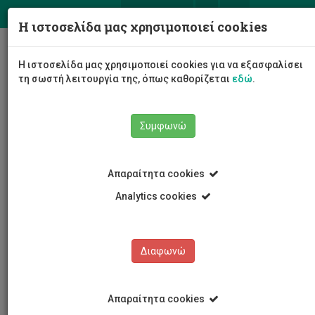
ΕΛ
EN
Η ιστοσελίδα μας χρησιμοποιεί cookies
Togg
Η ιστοσελίδα μας χρησιμοποιεί cookies για να εξασφαλίσει
navig
τη σωστή λειτουργία της, όπως καθορίζεται
εδώ
.
Συμφωνώ
Νέα και Ανακοινώσεις
Άρθρο
Απαραίτητα cookies
Analytics cookies
Διαφωνώ
ΚΑΤΗΓΟΡΙΕΣ
Νέα και Ανακοινώσεις
Απαραίτητα cookies
Συνέδρια