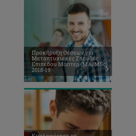
Κυκλοφόρησε
το
ενημερωτικό
έντυπο
«Πληροφορίες
για
υποψήφιους
Προκήρυξη Θέσεων για
μεταπτυχιακούς
Μεταπτυχιακές Σπουδές
φοιτητές
Επιπέδου Μάστερ (ΜΑ/MSc)
επιπέδου
2018-19
Μάστερ
2018/2019»
Κυκλοφόρησε το