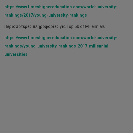
https://www.timeshighereducation.com/world-university-
rankings/2017/young-university-rankings
Περισσότερες πληροφορίες για Top 50 of Millennials:
https
://
www
.
timeshighereducation
.
com
/
world
-
university
-
rankings
/
young
-
university
-
rankings
-2017-
millennial
-
universities
Διάλεξη
Δρ
Δημήτρη
Νανόπουλου
-
Προς
έναν
νέο
κόσμο,