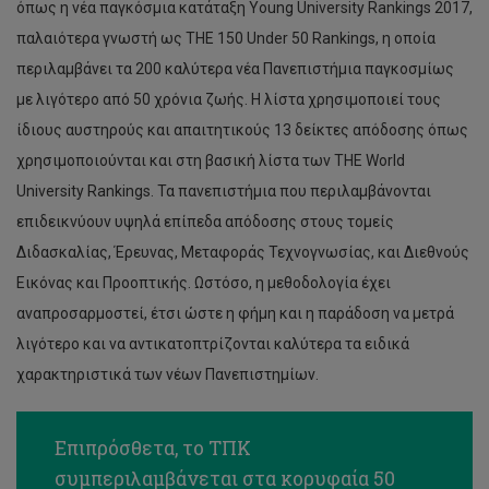
όπως η νέα παγκόσμια κατάταξη Young University Rankings 2017,
παλαιότερα γνωστή ως THE 150 Under 50 Rankings, η οποία
περιλαμβάνει τα 200 καλύτερα νέα Πανεπιστήμια παγκοσμίως
με λιγότερο από 50 χρόνια ζωής. Η λίστα χρησιμοποιεί τους
ίδιους αυστηρούς και απαιτητικούς 13 δείκτες απόδοσης όπως
χρησιμοποιούνται και στη βασική λίστα των THE World
University Rankings. Τα πανεπιστήμια που περιλαμβάνονται
επιδεικνύουν υψηλά επίπεδα απόδοσης στους τομείς
Διδασκαλίας, Έρευνας, Μεταφοράς Τεχνογνωσίας, και Διεθνούς
Εικόνας και Προοπτικής. Ωστόσο, η μεθοδολογία έχει
αναπροσαρμοστεί, έτσι ώστε η φήμη και η παράδοση να μετρά
λιγότερο και να αντικατοπτρίζονται καλύτερα τα ειδικά
χαρακτηριστικά των νέων Πανεπιστημίων.
Επιπρόσθετα, το ΤΠΚ
συμπεριλαμβάνεται στα κορυφαία 50