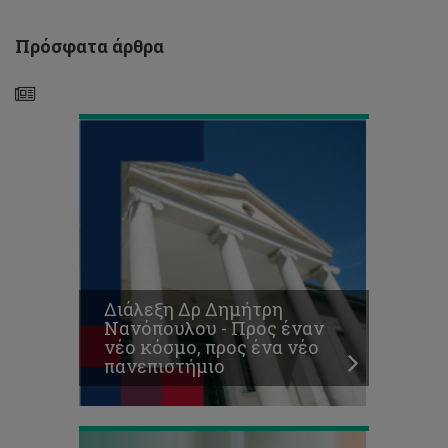
προς
ένα
Πρόσφατα άρθρα
νέο
πανεπιστήμιο
Προκήρυξη
Θέσεων
για
Μεταπτυχιακές
Σπουδές
Διάλεξη Δρ Δημήτρη
Επιπέδου
Νανόπουλου - Προς έναν
Μάστερ
νέο κόσμο, προς ένα νέο
(ΜΑ/MSc)
πανεπιστήμιο
2018-
19