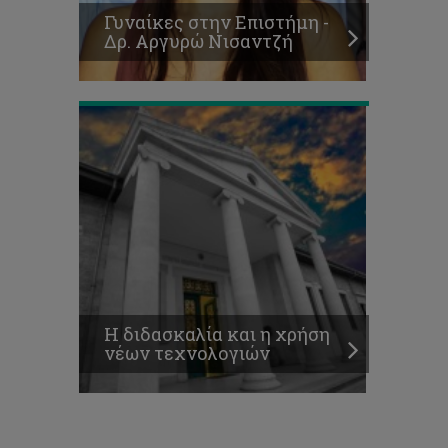
η
Γυναίκες στην Επιστήμη -
χρήση
Δρ. Αργυρώ Νισαντζή
νέων
τεχνολογιών
Η διδασκαλία και η χρήση
νέων τεχνολογιών