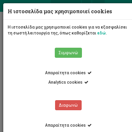
ΕΛ
EN
Η ιστοσελίδα μας χρησιμοποιεί cookies
Togg
Η ιστοσελίδα μας χρησιμοποιεί cookies για να εξασφαλίσει
navig
τη σωστή λειτουργία της, όπως καθορίζεται
εδώ
.
Συμφωνώ
Νέα και Ανακοινώσεις
Άρθρο
Απαραίτητα cookies
Analytics cookies
Διαφωνώ
ΚΑΤΗΓΟΡΙΕΣ
Νέα και Ανακοινώσεις
Απαραίτητα cookies
Συνέδρια