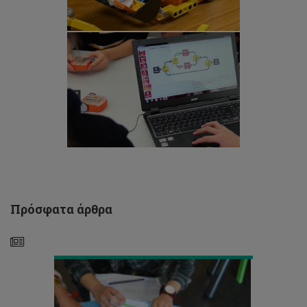
Ευρωπαϊκή
Πρόσφατα άρθρα
Ημέρα
Λογοθεραπείας