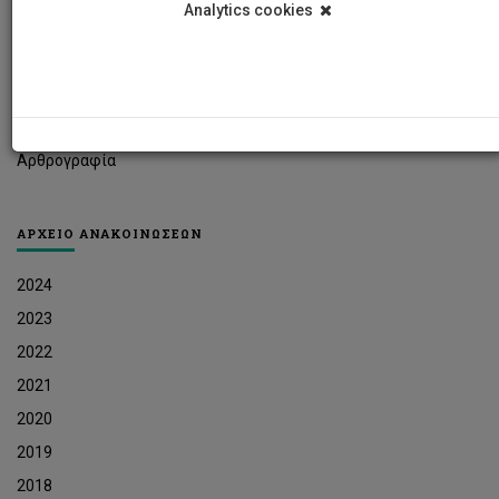
Analytics cookies
Φοιτητικά Νέα
Ερευνητικά Νέα
Ευκαιρίες Εργοδότησης
Δελτία Τύπου
Αρθρογραφία
ΑΡΧΕΙΟ ΑΝΑΚΟΙΝΩΣΕΩΝ
2024
2023
2022
2021
2020
2019
2018