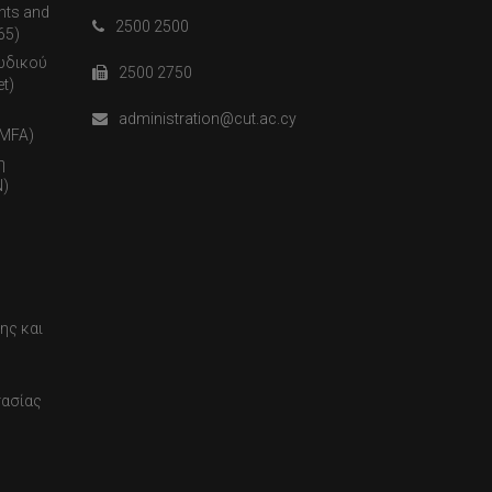
nts and
2500 2500
65)
ωδικού
2500 2750
t)
administration@cut.ac.cy
(MFA)
η
)
ης και
τασίας