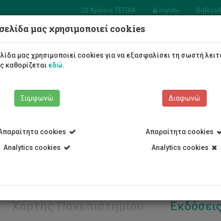
20 Χρόνια ΤΕΠΑΚ
myUni
Βιβλιο
σελίδα μας χρησιμοποιεί cookies
Φοιτητές/τριες
Σπουδές
λίδα μας χρησιμοποιεί cookies για να εξασφαλίσει τη σωστή λειτ
ως καθορίζεται
εδώ
.
Συμφωνώ
Διαφωνώ
Απαραίτητα cookies
Απαραίτητα cookies
Analytics cookies
Analytics cookies
Χάρτης Πανεπιστημίου
Εκδόσει