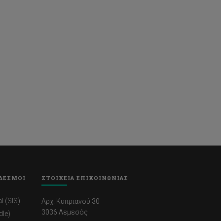
ΔΕΣΜΟΙ
ΣΤΟΙΧΕΙΑ ΕΠΙΚΟΙΝΩΝΙΑΣ
l (SIS)
Αρχ. Κυπριανού 30
3036 Λεμεσός
dle)