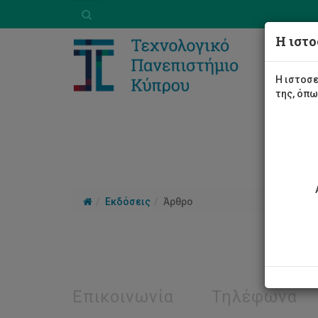
Η ιστο
Η ιστοσε
της, όπ
Εκδόσεις
Άρθρο
Επικοινωνία
Τηλέφωνα