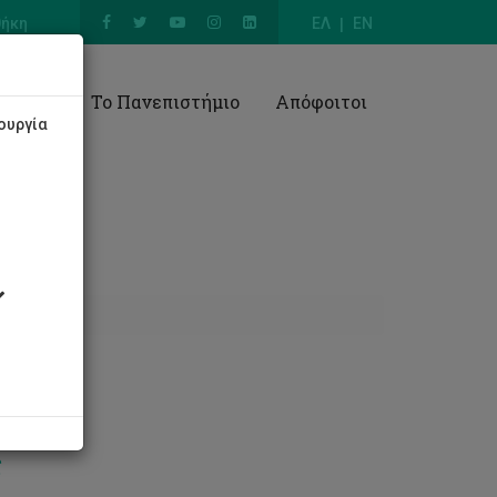
θήκη
ΕΛ
EN
Έρευνα
Το Πανεπιστήμιο
Απόφοιτοι
ουργία
ς