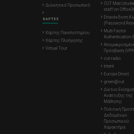
CUT Mail (stude
Διοικητικό Προσωπικό
staff on Office3
Επανέκδοση Κ
ΧΑΡΤΕΣ
(Password Rese
Multi Factor
Χάρτης Πανεπιστημίου
Authentication 
Χάρτης Πλοήγησης
Απομακρυσμέν
Virtual Tour
Πρόσβαση (VPN
cut-radio
Intent
Europe Direct
green@cut
Δίκτυο Ενίσχυσ
Ανάπτυξης της
Μάθησης
Πολιτική Προσ
Δεδομένων
Προσωπικού
Χαρακτήρα