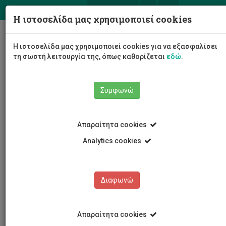
ΕΛ
EN
Η ιστοσελίδα μας χρησιμοποιεί cookies
Togg
Η ιστοσελίδα μας χρησιμοποιεί cookies για να εξασφαλίσει
navig
τη σωστή λειτουργία της, όπως καθορίζεται
εδώ
.
Συμφωνώ
Εκδόσεις
Άρθρο
Απαραίτητα cookies
Analytics cookies
Εκδόσεις
Διαφωνώ
Απαραίτητα cookies