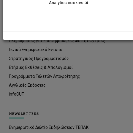
Analytics cookies
ΠΛΗΡΟΦΟΡΙΑΚΑ ΕΝΤΥΠΑ
Οδηγοί Σπουδών
Οδηγίες για νέους/ες φοιτητές/τριες
Πληροφορίες για Υποψήφιους/ες Φοιτητές/τριες
Γενικά Ενημερωτικά Έντυπα
Στρατηγικός Προγραμματισμός
Ετήσιες Εκθέσεις & Απολογισμοί
Προγράμματα Τελετών Αποφοίτησης
Αγγλικές Εκδόσεις
infoCUT
NEWSLETTERS
Ενημερωτικό Δελτίο Εκδηλώσεων ΤΕΠΑΚ