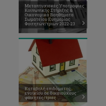
Καταβολή
Mεταπτυχιακές Υποτροφίες
επιδόματος
Κοινωνικής Στήριξης &
ενοικίου
Οικονομικά Βοηθήματα
σε
Σωματείου Ευημερίας
δικαιούχους
Φοιτητών/τριων 2022-23
φοιτητές/
τριες
Αποτελέσματα
μοριοδότησης
νέων
αιτήσεων
για
σκοπούς
Καταβολή επιδόματος
επιδόματος
ενοικίου σε δικαιούχους
ενοικίου,
φοιτητές/τριες
2022-
23