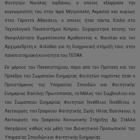
Φοιτητών Νικόλας Ιορδάνου, ο οποίος εξέφρασε την
ευγνωμοσύνη του στην Ιερά Μητρόπολη Λεμεσού και κυρίως
στον Γέροντα Αθανάσιο, ο οποίος ήταν πάντα δίπλα στο
Τεχνολογικό Πανεπιστήμιο Κύπρου. Ευχαρίστησε επίσης τον
Θεοφιλέστατο Χωρεπίσκοπο Αμαθούντος κ. Νικόλαο και τον
Αρχιμανδρίτη κ. Φιλόθεο για τη διαχρονική στήριξή τους στην
πανεπιστημιακή κοινότητα του ΤΕΠΑΚ.
Εκ μέρους του Πανεπιστημίου, πέρα από τον Πρύτανη και τον
Πρόεδρο του Σωματείου Ευημερίας Φοιτητών παρόντες ήταν ο
Προϊστάμενος της Υπηρεσίας Σπουδών και Φοιτητικής
Ευημερίας Βασίλης Πρωτοπαπάς, το Μέλος του Συμβουλίου και
του Σωματείου Ευημερίας Φοιτητών Γενέθλιος Γενεθλίου, ο
Λειτουργός του Γραφείου Φοιτητικής Ζωής Ηλίας Βασιλείου, η
Λειτουργός του Γραφείου Κοινωνικής Στήριξης Δρ. Στέλλα
Θεοχάρους καθώς και μέλη του Διοικητικού Προσωπικού της
Υπηρεσίας Σπουδών και Φοιτητικής Ευημερίας.