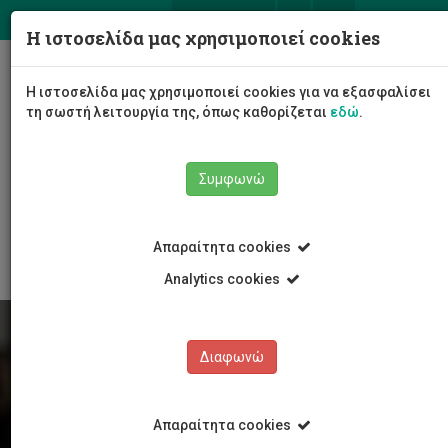
ΕΛ
EN
Η ιστοσελίδα μας χρησιμοποιεί cookies
Togg
Η ιστοσελίδα μας χρησιμοποιεί cookies για να εξασφαλίσει
navig
τη σωστή λειτουργία της, όπως καθορίζεται
εδώ
.
Συμφωνώ
Φοιτητές/τριες
Νέα & Εκδηλώσεις
Άρθρο
Απαραίτητα cookies
Analytics cookies
Διαφωνώ
Απαραίτητα cookies