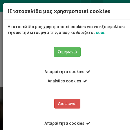
ΕΛ
EN
Η ιστοσελίδα μας χρησιμοποιεί cookies
Togg
Η ιστοσελίδα μας χρησιμοποιεί cookies για να εξασφαλίσει
navig
τη σωστή λειτουργία της, όπως καθορίζεται
εδώ
.
Συμφωνώ
Φοιτητές/τριες
Νέα & Εκδηλώσεις
Άρθρο
Απαραίτητα cookies
Analytics cookies
Διαφωνώ
Απαραίτητα cookies