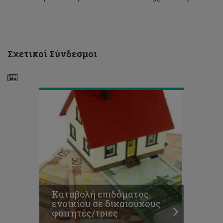
Καταβολή
επιδόματος
ενοικίου
σε
δικαιούχους
Σχετικοί Σύνδεσμοι
φοιτητές/
τριες
Αποτελέσματα
μοριοδότησης
νέων
αιτήσεων
για
σκοπούς
Καταβολή επιδόματος
επιδόματος
ενοικίου σε δικαιούχους
ενοικίου,
φοιτητές/τριες
2022-