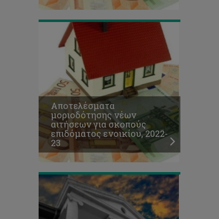
23
Αύξηση
επιδόματος
ενοικίου,
διεύρυνση
αριθμού
δικαιούχων
και
επιλογή
Αποτελέσματα
ενοικίασης/
μοριοδότησης νέων
διαμονής
αιτήσεων για σκοπούς
σε
επιδόματος ενοικίου, 2022-
ξενοδοχεία
23
της
Λεμεσού