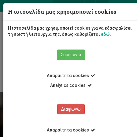
ΕΛ
EN
Η ιστοσελίδα μας χρησιμοποιεί cookies
Togg
Η ιστοσελίδα μας χρησιμοποιεί cookies για να εξασφαλίσει
navig
τη σωστή λειτουργία της, όπως καθορίζεται
εδώ
.
Συμφωνώ
Φοιτητές/τριες
Νέα & Εκδηλώσεις
Άρθρο
Απαραίτητα cookies
Analytics cookies
Διαφωνώ
Απαραίτητα cookies