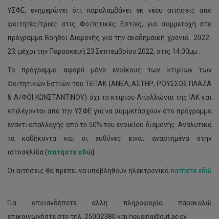
ΥΣΦΕ, ενημερώνει ότι παραλαμβάνει εκ νέου αιτήσεις από
φοιτητές/τριες στις Φοιτητικές Εστίες, για συμμετοχή στο
πρόγραμμα Βοηθοί Διαμονής για την ακαδημαϊκή χρονιά 2022-
23, μέχρι την Παρασκευή 23 Σεπτεμβρίου 2022, στις 14:00μμ .
Το πρόγραμμα αφορά μόνο ενοίκους των κτιρίων των
Φοιτητικών Εστιών του ΤΕΠΑΚ (ΑΝΕΛ, ΑΣΤΗΡ, ΡΟΥΣΣΟΣ ΠΛΑΖΑ
& Α/ΦΟΙ ΚΩΝΣΤΑΝΤΙΝΟΥ) όχι το κτιρίου Απολλώνια της ΙΑΚ και
επιλέγονται από την ΥΣΦΕ για να συμμετάσχουν στο πρόγραμμα
έναντι απαλλαγής από το 50% του ενοικίου διαμονής. Αναλυτικά
τα καθήκοντα και οι ευθύνες είναι αναρτημένα στην
ιστοσελίδα (
πατήστε εδώ
)
Οι αιτήσεις θα πρέπει να υποβληθούν ηλεκτρονικά
πατήστε εδώ
Για οποιανδήποτε άλλη πληροφορία παρακαλώ
επικοινωνήστε στο τηλ. 25002380 και housing@cut.ac.cy