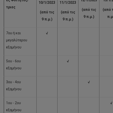
10/1/2023
11/1/2023
τριες
(
από τις
(
από τ
(
από τις
(
από τις
9 π.μ.)
π.μ
9 π.μ.)
9 π.μ.)
7ου ή και
√
μεγαλύτερου
εξαμήνου
5ου - 6ου
√
εξαμήνου
3ου - 4ου
√
εξαμήνου
1ου - 2ου
√
εξαμήνου