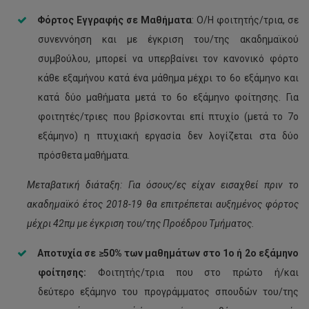
Φόρτος Εγγραφής σε Μαθήματα
: Ο/Η φοιτητής/τρια, σε
συνεννόηση και με έγκριση του/της ακαδημαϊκού
συμβούλου, μπορεί να υπερβαίνει τον κανονικό φόρτο
κάθε εξαμήνου κατά ένα μάθημα μέχρι το 6ο εξάμηνο και
κατά δύο μαθήματα μετά το 6ο εξάμηνο φοίτησης. Για
φοιτητές/τριες που βρίσκονται επί πτυχίο (μετά το 7ο
εξάμηνο) η πτυχιακή εργασία δεν λογίζεται στα δύο
πρόσθετα μαθήματα.
Μεταβατική διάταξη
: Για όσους/ες είχαν εισαχθεί πριν το
ακαδημαϊκό έτος 2018-19 θα επιτρέπεται αυξημένος φόρτος
μέχρι 42πμ με έγκριση του/της Προέδρου Τμήματος.
Αποτυχία σε ≥50% των μαθημάτων στο 1ο ή 2ο εξάμηνο
φοίτησης:
Φοιτητής/τρια που στο πρώτο ή/και
δεύτερο εξάμηνο του προγράμματος σπουδών του/της