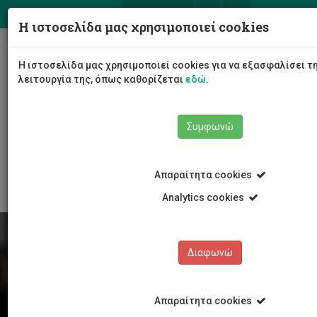
ΕΛ
EN
Η ιστοσελίδα μας χρησιμοποιεί cookies
Togg
Η ιστοσελίδα μας χρησιμοποιεί cookies για να εξασφαλίσει 
navig
λειτουργία της, όπως καθορίζεται
εδώ
.
Συμφωνώ
Φοιτητές/τριες
Νέα & Εκδηλώσεις
Άρθρο
Απαραίτητα cookies
Analytics cookies
Διαφωνώ
Απαραίτητα cookies