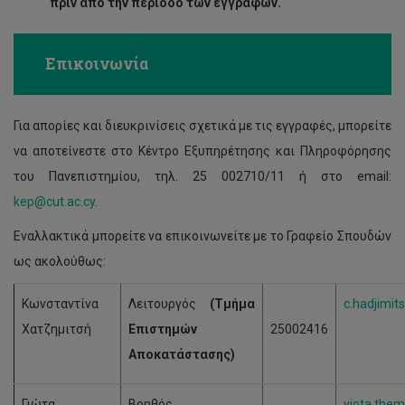
πριν από την περίοδο των εγγραφών.
Επικοινωνία
Για απορίες και διευκρινίσεις σχετικά με τις εγγραφές, μπορείτε
να αποτείνεστε στο Κέντρο Εξυπηρέτησης και Πληροφόρησης
του Πανεπιστημίου, τηλ. 25 002710/11 ή στο email:
kep@cut.ac.cy
.
Εναλλακτικά μπορείτε να επικοινωνείτε με το Γραφείο Σπουδών
ως ακολούθως:
Κωνσταντίνα
Λειτουργός
(Τμήμα
c.hadjimit
Χατζημιτσή
Επιστημών
25002416
Αποκατάστασης)
Γιώτα
Βοηθός
yiota.them