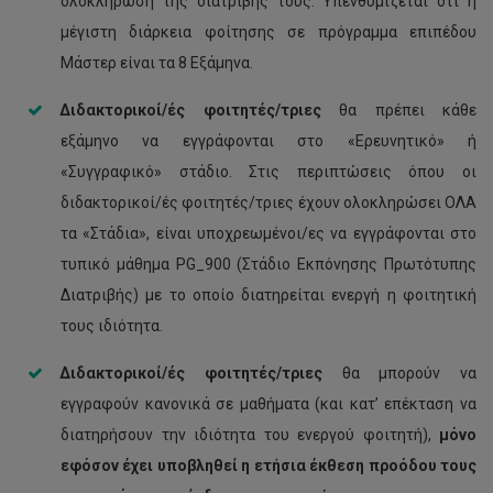
ολοκλήρωση της διατριβής τους. Υπενθυμίζεται ότι η
μέγιστη διάρκεια φοίτησης σε πρόγραμμα επιπέδου
Μάστερ είναι τα 8 Εξάμηνα.
Διδακτορικοί/ές φοιτητές/τριες
θα πρέπει κάθε
εξάμηνο να εγγράφονται στο «Ερευνητικό» ή
«Συγγραφικό» στάδιο. Στις περιπτώσεις όπου οι
διδακτορικοί/ές φοιτητές/τριες έχουν ολοκληρώσει ΟΛΑ
τα «Στάδια», είναι υποχρεωμένοι/ες να εγγράφονται στο
τυπικό μάθημα PG_900 (Στάδιο Εκπόνησης Πρωτότυπης
Διατριβής) με το οποίο διατηρείται ενεργή η φοιτητική
τους ιδιότητα.
Διδακτορικοί/ές φοιτητές/τριες
θα μπορούν να
εγγραφούν κανονικά σε μαθήματα (και κατ’ επέκταση να
διατηρήσουν την ιδιότητα του ενεργού φοιτητή),
μόνο
εφόσον έχει υποβληθεί η ετήσια έκθεση προόδου τους