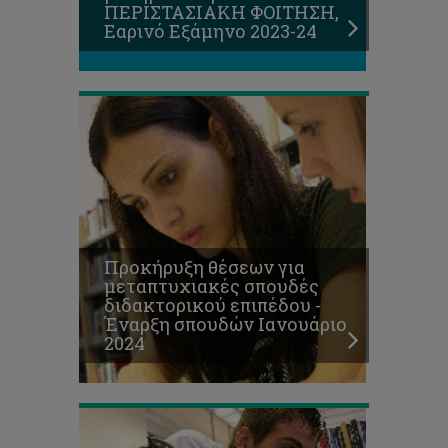
ΠΕΡΙΣΤΑΣΙΑΚΗ ΦΟΙΤΗΣΗ,
σπουδών
Εαρινό Εξάμηνο 2023-24
Ιανουάριο
2024
Υποβολή
αιτήσεων
για
Μετεγγραφές
(&
Προκήρυξη θέσεων για
2ο
μεταπτυχιακές σπουδές
Πτυχίο)
διδακτορικού επιπέδου -
-
Έναρξη σπουδών Ιανουάριο
Εαρινό
2024
Εξάμηνο
2023/24