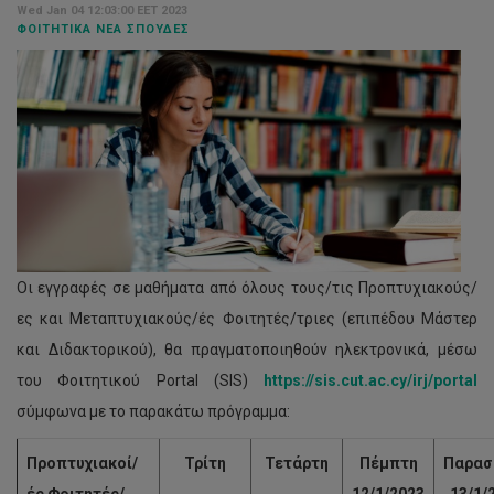
Wed Jan 04 12:03:00 EET 2023
ΦΟΙΤΗΤΙΚΆ ΝΈΑ ΣΠΟΥΔΈΣ
Οι εγγραφές σε μαθήματα από όλους τους/τις Προπτυχιακούς/
ες και Μεταπτυχιακούς/ές Φοιτητές/τριες (επιπέδου Μάστερ
και Διδακτορικού), θα πραγματοποιηθούν ηλεκτρονικά, μέσω
του Φοιτητικού Portal (SIS)
https://sis.cut.ac.cy/irj/portal
σύμφωνα με το παρακάτω πρόγραμμα:
Προπτυχιακοί/
Τρίτη
Τετάρτη
Πέμπτη
Παρασ
ές Φοιτητές/
12/1/2023
13/1/