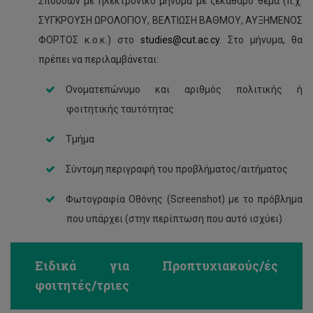
Σπουδών με ηλεκτρονικό μήνυμα με ξεκάθαρο θέμα (π.χ.
ΣΥΓΚΡΟΥΣΗ ΩΡΟΛΟΓΙΟΥ, ΒΕΛΤΙΩΣΗ ΒΑΘΜΟΥ, ΑΥΞΗΜΕΝΟΣ
ΦΟΡΤΟΣ κ.ο.κ.) στο
studies@cut.ac.cy
. Στο μήνυμα, θα
πρέπει να περιλαμβάνεται:
Ονοματεπώνυμο και αριθμός πολιτικής ή
φοιτητικής ταυτότητας
Τμήμα
Σύντομη περιγραφή του προβλήματος/αιτήματος
Φωτογραφία Οθόνης (Screenshot) με το πρόβλημα
που υπάρχει (στην περίπτωση που αυτό ισχύει)
Ειδικά για Προπτυχιακούς/ές
φοιτητές/τριες