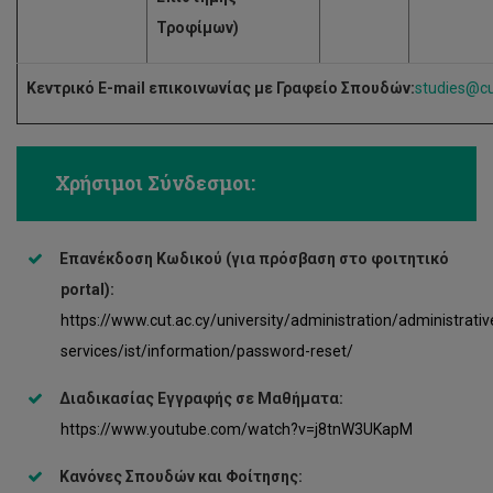
Τροφίμων)
Κεντρικό
E
-
mail
επικοινωνίας με Γραφείο Σπουδών:
studies@cu
Χρήσιμοι Σύνδεσμοι:
Επανέκδοση Κωδικού (για πρόσβαση στο φοιτητικό
portal
):
https://www.cut.ac.cy/university/administration/administrativ
services/ist/information/password-reset/
Διαδικασίας Εγγραφής σε Μαθήματα:
https://www.youtube.com/watch?v=j8tnW3UKapM
Κανόνες Σπουδών και Φοίτησης:
Θέσεις