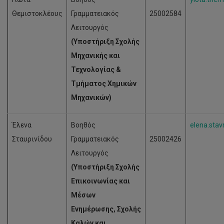
Θεμιστοκλέους
Γραμματειακός
25002584
Λειτουργός
(Υποστήριξη Σχολής
Μηχανικής και
Τεχνολογίας &
Τμήματος Χημικών
Μηχανικών)
Έλενα
Βοηθός
elena.stav
Σταυρινίδου
Γραμματειακός
25002426
Λειτουργός
(Υποστήριξη Σχολής
Επικοινωνίας και
Μέσων
Ενημέρωσης, Σχολής
Καλών και