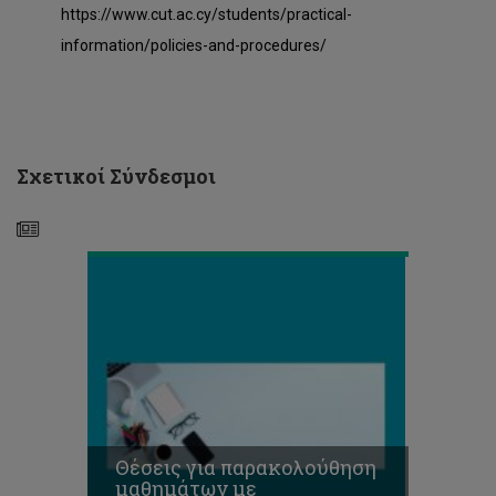
για
https://www.cut.ac.cy/students/practical-
παρακολούθηση
information/policies-and-procedures/
μαθημάτων
με
ΠΕΡΙΣΤΑΣΙΑΚΗ
ΦΟΙΤΗΣΗ,
Εαρινό
Εξάμηνο
Σχετικοί Σύνδεσμοι
2023-
24
Προκήρυξη
θέσεων
για
μεταπτυχιακές
σπουδές
διδακτορικού
επιπέδου
Θέσεις για παρακολούθηση
-
μαθημάτων με
Έναρξη