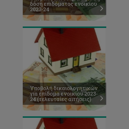
δόση επιδόματος ενοικίου
24
2023-24
(τελευταίες
αιτήσεις)
Μοριοδότηση
τελευταίων
αιτήσεων
για
σκοπούς
Υποβολή δικαιολογητικών
επιδόματος
για επίδομα ενοικίου 2023-
ενοικίου
24 (τελευταίες αιτήσεις)
(2023-
24)