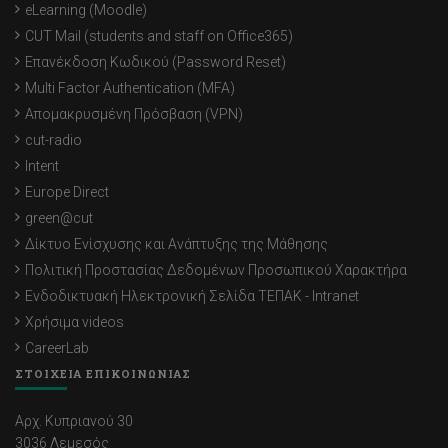
eLearning (Moodle)
CUT Mail (students and staff on Office365)
Επανέκδοση Κωδικού (Password Reset)
Multi Factor Authentication (MFA)
Απομακρυσμένη Πρόσβαση (VPN)
cut-radio
Intent
Europe Direct
green@cut
Δίκτυο Ενίσχυσης και Ανάπτυξης της Μάθησης
Πολιτική Προστασίας Δεδομένων Προσωπικού Χαρακτήρα
Ενδοδικτυακή Ηλεκτρονική Σελίδα ΤΕΠΑΚ - Intranet
Χρήσιμα videos
CareerLab
ΣΤΟΙΧΕΙΑ ΕΠΙΚΟΙΝΩΝΙΑΣ
Αρχ. Κυπριανού 30
3036 Λεμεσός