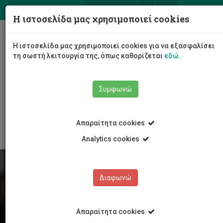
ΕΛ
EN
Η ιστοσελίδα μας χρησιμοποιεί cookies
Togg
Η ιστοσελίδα μας χρησιμοποιεί cookies για να εξασφαλίσει
navig
τη σωστή λειτουργία της, όπως καθορίζεται
εδώ
.
Συμφωνώ
Φοιτητές/τριες
Νέα & Εκδηλώσεις
Άρθρο
Απαραίτητα cookies
Analytics cookies
Διαφωνώ
Απαραίτητα cookies