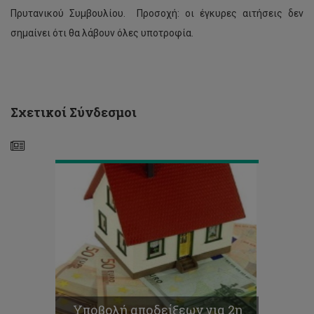
Πρυτανικού Συμβουλίου. Προσοχή: οι έγκυρες αιτήσεις δεν
Υποβολή
σημαίνει ότι θα λάβουν όλες υποτροφία.
αποδείξεων
για
2η
δόση
επιδόματος
ενοικίου
Σχετικοί Σύνδεσμοι
2023-
24
Υποβολή
δικαιολογητικών
για
επίδομα
ενοικίου
Υποβολή αποδείξεων για 2η
2023-