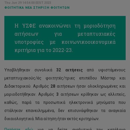
Thu Jun 29 14:54:00 EEST 2023
ΦΟΙΤΗΤΙΚΆ ΝΈΑ ΣΤΉΡΙΞΗ ΦΟΙΤΗΤΏΝ
Η ΥΣΦΕ ανακοινώνει τη μοριοδότηση
αιτήσεων για μεταπτυχιακές
υποτροφίες με κοινωνικοοικονομικά
κριτήρια για το 2022-23.
Υποβλήθηκαν συνολικά
32 αιτήσεις
από υφιστάμενους
μεταπτυχιακούς/ές φοιτητές/τριες επιπέδου Μάστερ και
Διδακτορικού. Αριθμός
28
αιτήσεων ήσαν ολοκληρωμένες και
μοριοδοτήθηκαν. Αριθμός
3
αιτήσεων κρίθηκαν ως ελλιπείς,
καθώς, παρά τα προσωπικά ηλεκτρονικά μηνύματα που
στάληκαν επανειλημμένα, δεν επισυνάφθηκαν τα αναγκαία
δικαιολογητικά. Μία αίτηση ήταν εκτός κριτηρίων.
Πατήστε εδώ
για να δείτε αναλυτικά τον κατάλογο