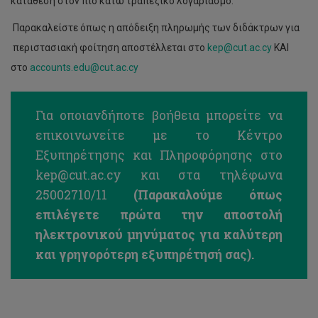
κατάθεση στον πιο κάτω τραπεζικό λογαριασμό:
Παρακαλείστε όπως η απόδειξη πληρωμής των διδάκτρων για
περιστασιακή φοίτηση αποστέλλεται στο
kep@cut.ac.cy
ΚΑΙ
στο
accounts.edu@cut.ac.cy
Για οποιανδήποτε βοήθεια μπορείτε να
επικοινωνείτε με το Κέντρο
Εξυπηρέτησης και Πληροφόρησης στο
kep@cut.ac.cy
και στα τηλέφωνα
25002710/11
(Παρακαλούμε όπως
επιλέγετε πρώτα την αποστολή
ηλεκτρονικού μηνύματος για καλύτερη
Θέσεις
και γρηγορότερη εξυπηρέτησή σας).
για
παρακολούθηση
μαθημάτων
με
ΠΕΡΙΣΤΑΣΙΑΚΗ