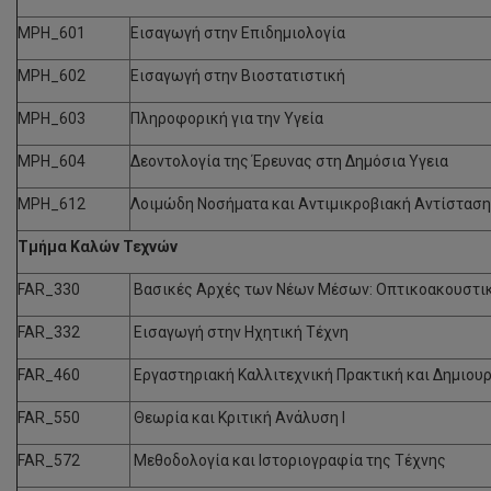
MPH_601
Εισαγωγή στην Επιδημιολογία
MPH_602
Εισαγωγή στην Βιοστατιστική
MPH_603
​Πληροφορική για την Υγεία
MPH_604
​Δεοντολογία της Έρευνας στη Δημόσια Υγεια
MPH_612
​Λοιμώδη Nοσήματα και Aντιμικροβιακή Aντίσταση
Τμήμα Καλών Τεχνών
FAR_330
Βασικές Αρχές των Νέων Μέσων: Οπτικοακουστικ
FAR_332
Εισαγωγή στην Ηχητική Τέχνη
FAR_460
Εργαστηριακή Καλλιτεχνική Πρακτική και Δημιουργί
FAR_550
Θεωρία και Κριτική Ανάλυση I
FAR_572
Μεθοδολογία και Ιστοριογραφία της Τέχνης