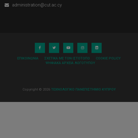
administration@cut.ac.cy
ΕΠΙΚΟΙΝΩΝΊΑ
ΣΧΕΤΙΚΆ ΜΕ ΤΟΝ ΙΣΤΌΤΟΠΟ
COOKIE POLICY
ΨΗΦΙΑΚΆ ΑΡΧΕΊΑ ΛΟΓΌΤΥΠΟΥ
Copyright © 2026
ΤΕΧΝΟΛΟΓΙΚΟ ΠΑΝΕΠΙΣΤΗΜΙΟ ΚΥΠΡΟΥ