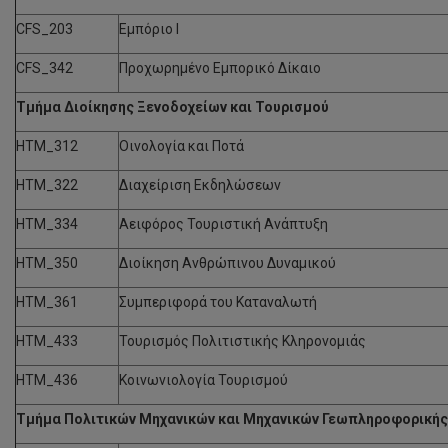
CFS_203
Εμπόριο Ι
CFS_342
Προχωρημένο Εμπορικό Δίκαιο
Τμήμα Διοίκησης Ξενοδοχείων και Τουρισμού
HTM_312
Οινολογία και Ποτά
HTM_322
Διαχείριση Εκδηλώσεων
HTM_334
Αειφόρος Τουριστική Ανάπτυξη
HTM_350
Διοίκηση Ανθρώπινου Δυναμικού
HTM_361
Συμπεριφορά του Καταναλωτή
HTM_433
Τουρισμός Πολιτιστικής Κληρονομιάς
HTM_436
Κοινωνιολογία Τουρισμού
Τμήμα Πολιτικών Μηχανικών και Μηχανικών Γεωπληροφορικής