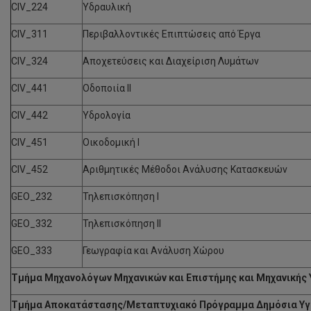
CIV_224
Υδραυλική
CIV_311
Περιβαλλοντικές Επιπτώσεις από Έργα
CIV_324
Αποχετεύσεις και Διαχείριση Λυμάτων
CIV_441
Οδοποιία ΙΙ
CIV_442
Υδρολογία
CIV_451
Οικοδομική Ι
CIV_452
Αριθμητικές Μέθοδοι Ανάλυσης Κατασκευών
GEO_232
Τηλεπισκόπηση Ι
GEO_332
Τηλεπισκόπηση ΙΙ
GEO_333
Γεωγραφία και Ανάλυση Χώρου
Τμήμα Μηχανολόγων Μηχανικών και Επιστήμης και Μηχανικής 
Τμήμα Αποκατάστασης/Μεταπτυχιακό Πρόγραμμα Δημόσια Υγ