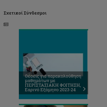
ΦΟΙΤΗΣΗ,
Εαρινό
Εξάμηνο
Σχετικοί Σύνδεσμοι
2023-
24
Προκήρυξη
θέσεων
για
μεταπτυχιακές
σπουδές
διδακτορικού
επιπέδου
Θέσεις για παρακολούθηση
-
μαθημάτων με
Έναρξη
ΠΕΡΙΣΤΑΣΙΑΚΗ ΦΟΙΤΗΣΗ,
σπουδών
Εαρινό Εξάμηνο 2023-24
Ιανουάριο
2024