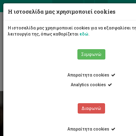
ΕΛ
EN
Η ιστοσελίδα μας χρησιμοποιεί cookies
Togg
Η ιστοσελίδα μας χρησιμοποιεί cookies για να εξασφαλίσει 
navig
λειτουργία της, όπως καθορίζεται
εδώ
.
Συμφωνώ
Φοιτητές/τριες
Νέα & Εκδηλώσεις
Άρθρο
Απαραίτητα cookies
Analytics cookies
Διαφωνώ
Απαραίτητα cookies