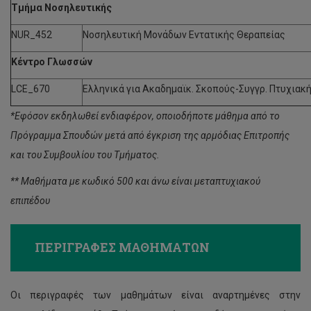
Τμήμα Νοσηλευτικής
NUR_452
Νοσηλευτική Μονάδων Εντατικής Θεραπείας
Κέ
ντρο Γλωσσ
ών
LCE_670
Ελληνικά για Ακαδημαϊκ. Σκοπούς-Συγγρ. Πτυχιακή
*Εφόσον εκδηλωθεί ενδιαφέρον, οποιοδήποτε μάθημα από το
Πρόγραμμα Σπουδών μετά από έγκριση της αρμόδιας Επιτροπής
και του Συμβουλίου του Τμήματος.
** Μαθήματα με κωδικό 500 και άνω είναι μεταπτυχιακού
επιπέδου
ΠΕΡΙΓΡΑΦΕΣ ΜΑΘΗΜΑΤΩΝ
Οι περιγραφές των μαθημάτων είναι αναρτημένες στην