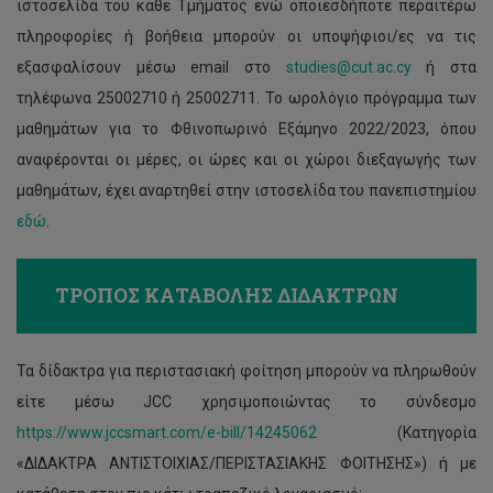
ιστοσελίδα του κάθε Τμήματος ενώ οποιεσδήποτε περαιτέρω
πληροφορίες ή βοήθεια μπορούν οι υποψήφιοι/ες να τις
εξασφαλίσουν μέσω email στο
studies@cut.ac.cy
ή στα
τηλέφωνα 25002710 ή 25002711. Το ωρολόγιο πρόγραμμα των
μαθημάτων για το Φθινοπωρινό Εξάμηνο 2022/2023, όπου
αναφέρονται οι μέρες, οι ώρες και οι χώροι διεξαγωγής των
μαθημάτων, έχει αναρτηθεί στην ιστοσελίδα του πανεπιστημίου
εδώ
.
ΤΡΟΠΟΣ ΚΑΤΑΒΟΛΗΣ ΔΙΔΑΚΤΡΩΝ
Τα δίδακτρα για περιστασιακή φοίτηση μπορούν να πληρωθούν
είτε μέσω JCC χρησιμοποιώντας το σύνδεσμο
https://www.jccsmart.com/e-bill/14245062
(Κατηγορία
«ΔΙΔΑΚΤΡΑ ΑΝΤΙΣΤΟΙΧΙΑΣ/ΠΕΡΙΣΤΑΣΙΑΚΗΣ ΦΟΙΤΗΣΗΣ») ή με