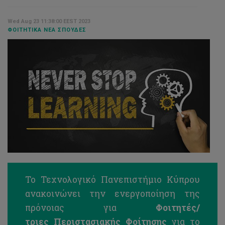
Wed Aug 23 11:38:00 EEST 2023
ΦΟΙΤΗΤΙΚΆ ΝΈΑ ΣΠΟΥΔΈΣ
Το Τεχνολογικό Πανεπιστήμιο Κύπρου
ανακοινώνει την ενεργοποίηση της
πρόνοιας για
Φοιτητές/
τριες Περιστασιακής Φοίτησης
για το