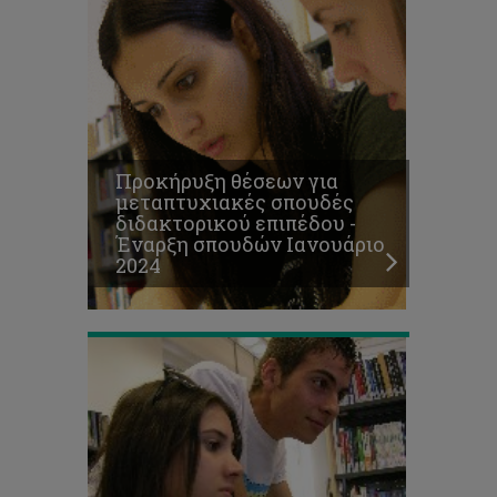
Υποβολή
αιτήσεων
για
Μετεγγραφές
(&
Προκήρυξη θέσεων για
2ο
μεταπτυχιακές σπουδές
Πτυχίο)
διδακτορικού επιπέδου -
-
Έναρξη σπουδών Ιανουάριο
Εαρινό
2024
Εξάμηνο
2023/24