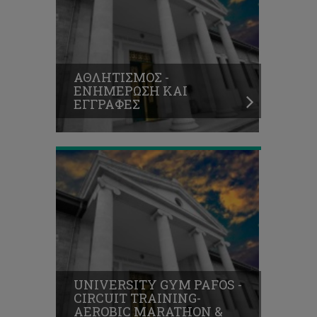
PAFOS
-
CIRCUIT
TRAINING-
AEROBIC
ΑΘΛΗΤΙΣΜΟΣ -
MARATHON
ΕΝΗΜΕΡΩΣΗ ΚΑΙ
&
ΕΓΓΡΑΦΕΣ
KARAOKE
NIGHT
7th
Amiantos
Charity
Run
'We
run
UNIVERSITY GYM PAFOS -
for
CIRCUIT TRAINING-
life'
AEROBIC MARATHON &
-