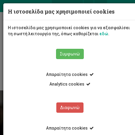
ΕΛ
EN
Η ιστοσελίδα μας χρησιμοποιεί cookies
Togg
Η ιστοσελίδα μας χρησιμοποιεί cookies για να εξασφαλίσει
navig
τη σωστή λειτουργία της, όπως καθορίζεται
εδώ
.
Συμφωνώ
Φοιτητές/τριες
Νέα & Εκδηλώσεις
Άρθρο
Απαραίτητα cookies
Analytics cookies
Διαφωνώ
Απαραίτητα cookies