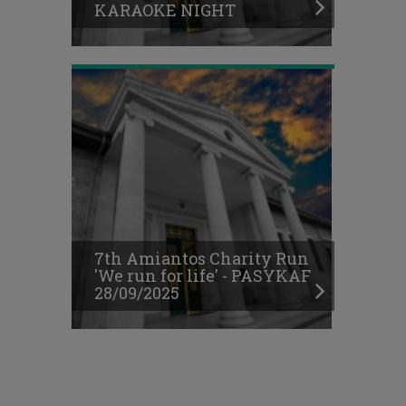
KARAOKE NIGHT
PASYKAF
28/09/2025
7th Amiantos Charity Run
'We run for life' - PASYKAF
28/09/2025