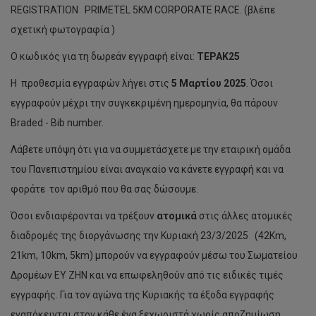
REGISTRATION PRIMETEL 5KM CORPORATE RACE. (βλέπε
σχετική φωτογραφία )
Ο κωδικός για τη δωρεάν εγγραφή είναι:
TEPAK
25
Η προθεσμία εγγραφών λήγει στις
5 Μαρτίου 2025
. Όσοι
εγγραφούν μέχρι την συγκεκριμένη ημερομηνία, θα πάρουν
Braded - Bib number.
Λάβετε υπόψη ότι για να συμμετάσχετε με την εταιρική ομάδα
του Πανεπιστημίου είναι αναγκαίο να κάνετε εγγραφή και να
φοράτε τον αριθμό που θα σας δώσουμε.
Όσοι ενδιαφέρονται να τρέξουν
ατομικά
στις άλλες ατομικές
διαδρομές της διοργάνωσης την Κυριακή 23/3/2025 (42Km,
21km, 10km, 5km) μπορούν να εγγραφούν μέσω του Σωματείου
Δρομέων ΕΥ ΖΗΝ και να επωφεληθούν από τις ειδικές τιμές
εγγραφής. Για τον αγώνα της Κυριακής τα έξοδα εγγραφής
εναπόκεινται στον κάθε ένα ξεχωριστά χωρίς αποζημίωση.