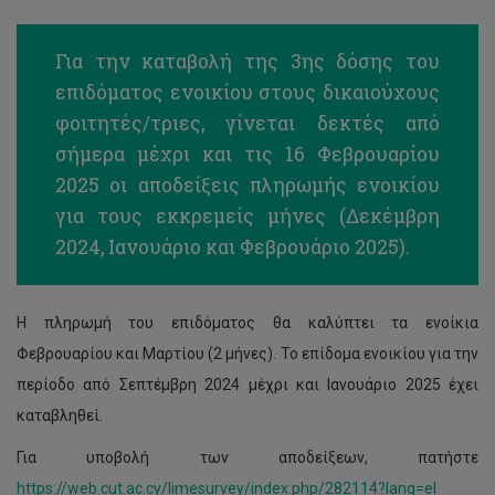
Για την καταβολή της 3ης δόσης του
επιδόματος ενοικίου στους δικαιούχους
φοιτητές/τριες, γίνεται δεκτές από
σήμερα μέχρι και τις 16 Φεβρουαρίου
2025 οι αποδείξεις πληρωμής ενοικίου
για τους εκκρεμείς μήνες (Δεκέμβρη
2024, Ιανουάριο και Φεβρουάριο 2025).
Η πληρωμή του επιδόματος θα καλύπτει τα ενοίκια
Φεβρουαρίου και Μαρτίου (2 μήνες). Το επίδομα ενοικίου για την
περίοδο από Σεπτέμβρη 2024 μέχρι και Ιανουάριο 2025 έχει
καταβληθεί.
Για υποβολή των αποδείξεων, πατήστε
Υποβολη
https://web.cut.ac.cy/limesurvey/index.php/282114?lang=el