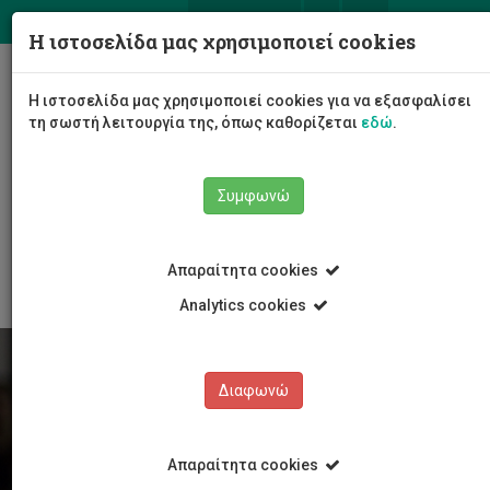
ΕΛ
EN
Η ιστοσελίδα μας χρησιμοποιεί cookies
Togg
Η ιστοσελίδα μας χρησιμοποιεί cookies για να εξασφαλίσει
navig
τη σωστή λειτουργία της, όπως καθορίζεται
εδώ
.
Συμφωνώ
Φοιτητές/τριες
Νέα & Εκδηλώσεις
Άρθρο
Απαραίτητα cookies
Analytics cookies
Διαφωνώ
Απαραίτητα cookies