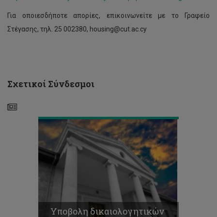
δικαιολογητικών
για
Για οποιεσδήποτε απορίες, επικοινωνείτε με το Γραφείο
καταβολή
Στέγασης, τηλ. 25 002380, housing@cut.ac.cy
της
2ης
δόσης
του
επιδόματος
ενοικίου
Σχετικοί Σύνδεσμοι
(2025-
26)
Ανακοίνωση
μοριοδότησης
τελευταίων
αιτήσεων
για
Υποβολη δικαιολογητικών
σκοπούς