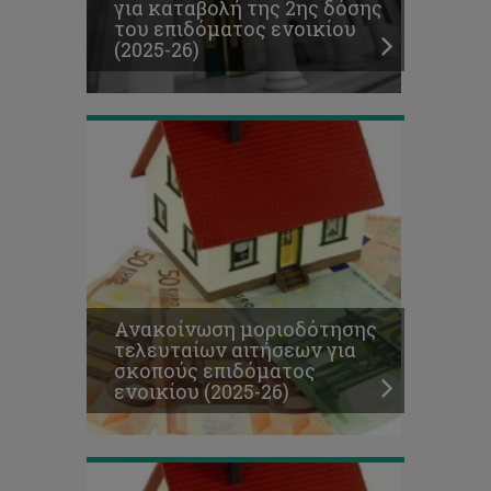
για καταβολή της 2ης δόσης
επιδόματος
του επιδόματος ενοικίου
ενοικίου
(2025-26)
(2025-
26)
Υποβολή
δικαιολογητικών
για
καταβολή
1ης
Ανακοίνωση μοριοδότησης
δόσης
τελευταίων αιτήσεων για
επιδόματος
σκοπούς επιδόματος
ενοικίου
ενοικίου (2025-26)
2025-
26