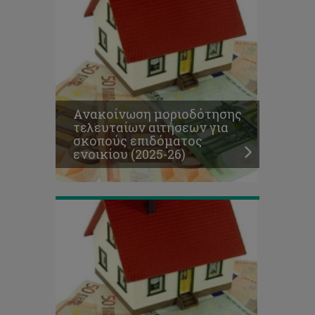
Υποβολή
δικαιολογητικών
για
καταβολή
1ης
Ανακοίνωση μοριοδότησης
δόσης
τελευταίων αιτήσεων για
επιδόματος
σκοπούς επιδόματος
ενοικίου
ενοικίου (2025-26)
2025-
26