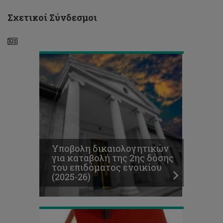
επιδόματος
ενοικίου
Σχετικοί Σύνδεσμοι
(2025-
26)
Ανακοίνωση
μοριοδότησης
τελευταίων
αιτήσεων
για
Υποβολη δικαιολογητικών
σκοπούς
για καταβολή της 2ης δόσης
επιδόματος
του επιδόματος ενοικίου
ενοικίου
(2025-26)
(2025-
26)