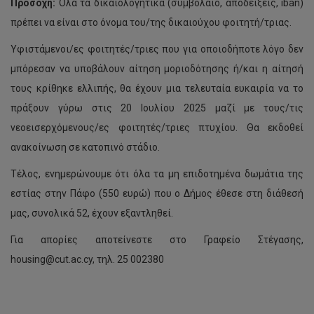
Προσοχή:
Όλα τα δικαιολογητικά (συμβόλαιο, αποδείξεις, iban)
πρέπει να είναι στο όνομα του/της δικαιούχου φοιτητή/τριας.
Υφιστάμενοι/ες φοιτητές/τριες που για οποιοδήποτε λόγο δεν
μπόρεσαν να υποβάλουν αίτηση μοριοδότησης ή/και η αίτησή
τους κρίθηκε ελλιπής, θα έχουν μια τελευταία ευκαιρία να το
πράξουν γύρω στις 20 Ιουλίου 2025 μαζί με τους/τις
νεοεισερχόμενους/ες φοιτητές/τριες πτυχίου. Θα εκδοθεί
ανακοίνωση σε κατοπινό στάδιο.
Τέλος, ενημερώνουμε ότι όλα τα μη επιδοτημένα δωμάτια της
εστίας στην Πάφο (550 ευρώ) που ο Δήμος έθεσε στη διάθεσή
Υποβολη
μας, συνολικά 52, έχουν εξαντληθεί.
δικαιολογητικών
για
Για απορίες αποτείνεστε στο Γραφείο Στέγασης,
καταβολή
housing@cut.ac.cy, τηλ. 25 002380
της
2ης
δόσης
του