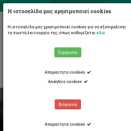
ΕΛ
EN
Η ιστοσελίδα μας χρησιμοποιεί cookies
Togg
Η ιστοσελίδα μας χρησιμοποιεί cookies για να εξασφαλίσει
navig
τη σωστή λειτουργία της, όπως καθορίζεται
εδώ
.
Συμφωνώ
Φοιτητές/τριες
Νέα & Εκδηλώσεις
Άρθρο
Απαραίτητα cookies
Analytics cookies
Διαφωνώ
Απαραίτητα cookies