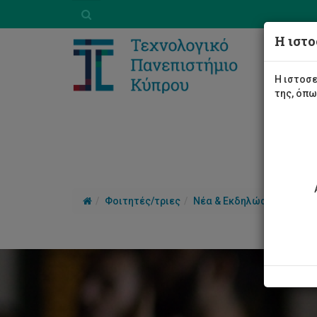
Η ιστο
Η ιστοσε
της, όπ
Φοιτητές/τριες
Νέα & Εκδηλώσεις
Άρθ