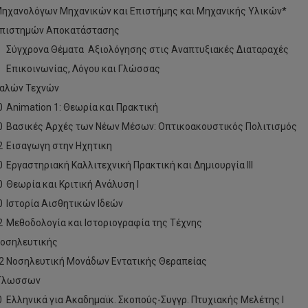
ηχανολόγων Μηχανικών και Επιστήμης και Μηχανικής Υλικών*
Επιστημών Αποκατάστασης
Σύγχρονα Θέματα Αξιολόγησης στις Αναπτυξιακές Διαταραχές
Επικοινωνίας, Λόγου και Γλώσσας
Καλών Τεχνών
0
Animation 1: Θεωρία και Πρακτική
0
Βασικές Αρχές των Νέων Μέσων: Οπτικοακουστικός Πολιτισμός
2
Εισαγωγη στην Ηχητικη
0
Εργαστηριακή Καλλιτεχνική Πρακτική και Δημιουργία ΙII
0
Θεωρία και Κριτική Ανάλυση I
0
Ιστορία Αισθητικών Ιδεών
2
Μεθοδολογία και Ιστοριογραφία της Τέχνης
οσηλευτικής
2
Νοσηλευτική Μονάδων Εντατικής Θεραπείας
 Γλωσσων
0
Ελληνικά για Ακαδημαϊκ. Σκοπούς-Συγγρ. Πτυχιακής Μελέτης Ι