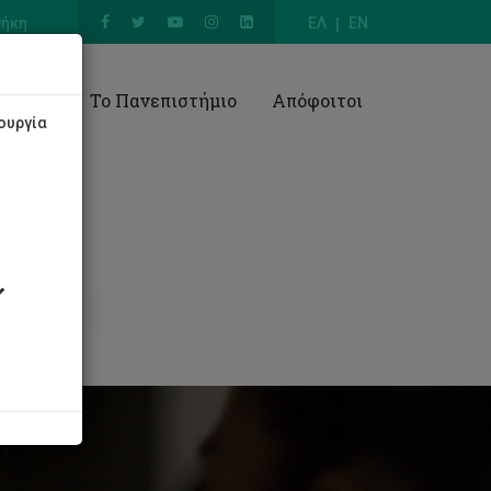
θήκη
ΕΛ
EN
Έρευνα
Το Πανεπιστήμιο
Απόφοιτοι
ουργία