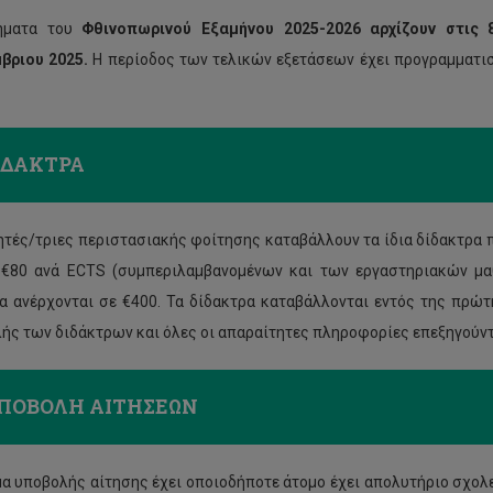
ήματα του
Φθινοπωρινού Εξαμήνου 2025-2026 αρχίζουν στις 
βριου 2025.
Η περίοδος των τελικών εξετάσεων έχει προγραμματισ
ΙΔΑΚΤΡΑ
ητές/τριες περιστασιακής φοίτησης καταβάλλουν τα ίδια δίδακτρα π
€80 ανά ECTS (συμπεριλαμβανομένων και των εργαστηριακών μαθ
α ανέρχονται σε €400. Τα δίδακτρα καταβάλλονται εντός της πρώ
ής των διδάκτρων και όλες οι απαραίτητες πληροφορίες επεξηγούντ
ΠΟΒΟΛΗ ΑΙΤΗΣΕΩΝ
α υποβολής αίτησης έχει οποιοδήποτε άτομο έχει απολυτήριο σχολ