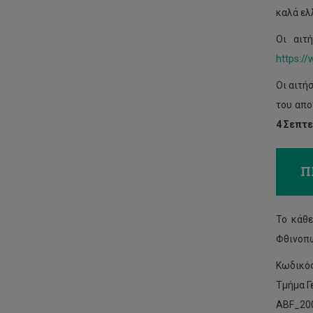
καλά ελ
Οι αιτ
https://
Οι αιτή
του απο
4 Σεπτε
Π
Το κάθε
Φθινοπω
Κωδικό
Τμήμα Γ
ABF_20