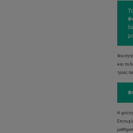
Τ
Φ
δέ
μ
Φοιτητέ
και τα 
τριες π
Φ
Η φοίτη
Επιτυχί
μαθήματ