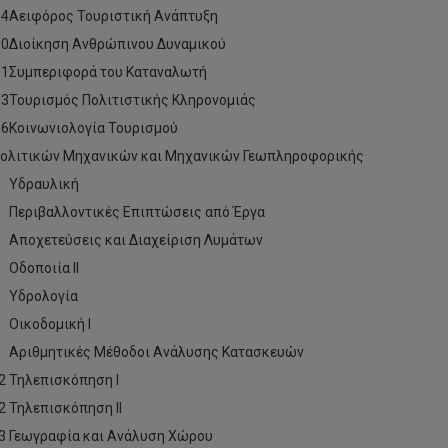
4
Αειφόρος Τουριστική Ανάπτυξη
0
Διοίκηση Ανθρώπινου Δυναμικού
1
Συμπεριφορά του Καταναλωτή
3
Τουρισμός Πολιτιστικής Κληρονομιάς
6
Κοινωνιολογία Τουρισμού
ολιτικών Μηχανικών και Μηχανικών Γεωπληροφορικής
Υδραυλική
Περιβαλλοντικές Επιπτώσεις από Έργα
Αποχετεύσεις και Διαχείριση Λυμάτων
Οδοποιία ΙΙ
Υδρολογία
Οικοδομική Ι
Αριθμητικές Μέθοδοι Ανάλυσης Κατασκευών
2
Τηλεπισκόπηση Ι
2
Τηλεπισκόπηση ΙΙ
3
Γεωγραφία και Ανάλυση Χώρου