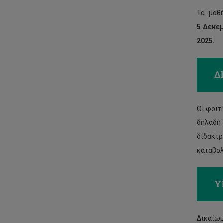
Τα μαθ
5 Δεκεμ
2025.
Δ
Οι φοιτ
δηλαδή 
δίδακτρ
καταβολ
Υ
Δικαίωμ