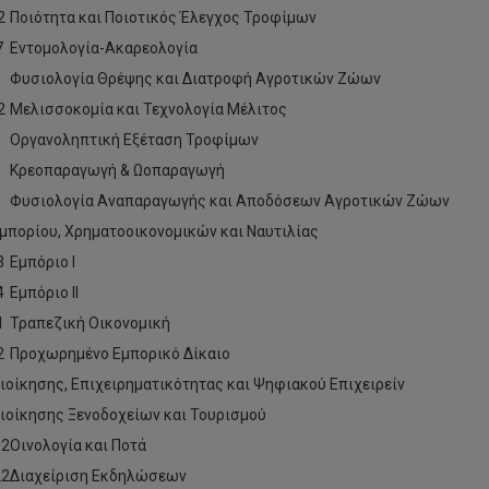
2
Ποιότητα και Ποιοτικός Έλεγχος Τροφίμων
7
Εντομολογία-Ακαρεολογία
0
Φυσιολογία Θρέψης και Διατροφή Αγροτικών Ζώων
2
Μελισσοκομία και Τεχνολογία Μέλιτος
0
Οργανοληπτική Εξέταση Τροφίμων
Κρεοπαραγωγή & Ωοπαραγωγή
Φυσιολογία Αναπαραγωγής και Αποδόσεων Αγροτικών Ζώων
μπορίου, Χρηματοοικονομικών και Ναυτιλίας
3
Εμπόριο Ι
4
Εμπόριο ΙΙ
1
Τραπεζική Οικονομική
2
Προχωρημένο Εμπορικό Δίκαιο
ιοίκησης, Επιχειρηματικότητας και Ψηφιακού Επιχειρείν
ιοίκησης Ξενοδοχείων και Τουρισμού
2
Οινολογία και Ποτά
2
Διαχείριση Εκδηλώσεων