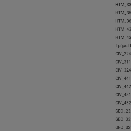
HTM_33
HTM_35
HTM_36
HTM_43
HTM_43
Τμήμα Π
CIV_224
CIV_311
CIV_324
CIV_441
CIV_442
CIV_451
CIV_452
GEO_23
GEO_33
GEO_33