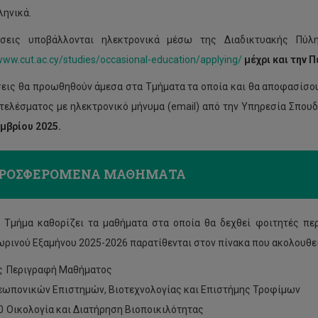
ληνικά.
ήσεις υποβάλλονται ηλεκτρονικά μέσω της Διαδικτυακής Πύλ
www.cut.ac.cy/studies/occasional-education/applying/
μέχρι και την 
σεις θα προωθηθούν άμεσα στα Τμήματα τα οποία και θα αποφασίσο
τελέσματος με ηλεκτρονικό μήνυμα (email) από την Υπηρεσία Σπου
μβρίου 2025.
ΡΟΣΦΕΡΟΜΕΝΑ ΜΑΘΗΜΑΤΑ
 Τμήμα καθορίζει τα μαθήματα στα οποία θα δεχθεί φοιτητές π
ρινού Εξαμήνου 2025-2026 παρατίθενται στον πίνακα που ακολουθεί
ς
Περιγραφή Μαθήματος
εωπονικών Επιστημών, Βιοτεχνολογίας και Επιστήμης Τροφίμων
0
Οικολογία και Διατήρηση Βιοποικιλότητας