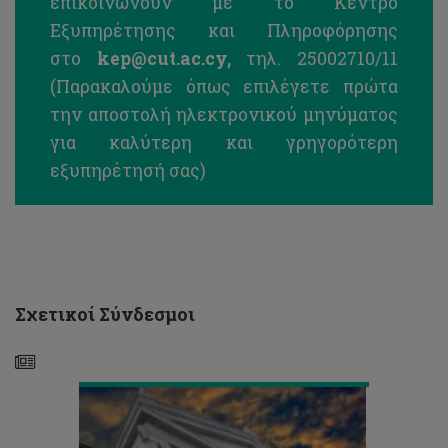
επικοινωνούν με το Κέντρο
Εξυπηρέτησης και Πληροφόρησης
στο
kep@cut.ac.cy
,
τηλ. 25002710/11
(Παρακαλούμε όπως επιλέγετε πρώτα
την αποστολή ηλεκτρονικού μηνύματος
για καλύτερη και γρηγορότερη
εξυπηρέτησή σας)
Ωρολόγιο
Πρόγραμμα
και
Πρόγραμμα
εγγραφών
μαθημάτων
Εαρινού
Σχετικοί Σύνδεσμοι
Εξαμήνου
2025/26