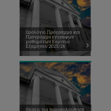
Θέσεις
για
παρακολούθηση
μαθημάτων
Ωρολόγιο Πρόγραμμα και
Περιστασιακής
Πρόγραμμα εγγραφών
Φοίτησης,
μαθημάτων Εαρινού
Εαρινό
Εξαμήνου 2025/26
Εξάμηνο
2025/26
Πρόγραμμα
Θέσεις για παρακολούθηση
Τελικών