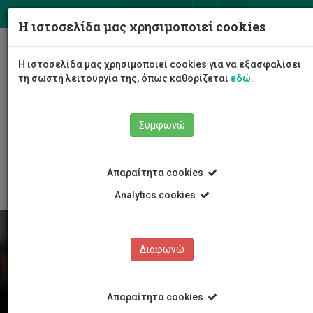
ΕΛ
EN
Η ιστοσελίδα μας χρησιμοποιεί cookies
Togg
Η ιστοσελίδα μας χρησιμοποιεί cookies για να εξασφαλίσει
navig
τη σωστή λειτουργία της, όπως καθορίζεται
εδώ
.
Συμφωνώ
Φοιτητές/τριες
Νέα & Εκδηλώσεις
Άρθρο
Απαραίτητα cookies
Analytics cookies
Διαφωνώ
Απαραίτητα cookies