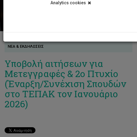
Analytics cookies
ΝΕΑ & ΕΚΔΗΛΩΣΕΙΣ
Υποβολή αιτήσεων για
Μετεγγραφές & 2ο Πτυχίο
(Έναρξη/Συνέχιση Σπουδών
στο ΤΕΠΑΚ τον Ιανουάριο
2026)