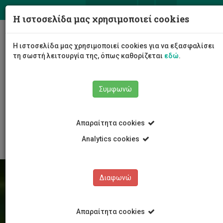
ΕΛ
EN
Η ιστοσελίδα μας χρησιμοποιεί cookies
Togg
Η ιστοσελίδα μας χρησιμοποιεί cookies για να εξασφαλίσει
navig
τη σωστή λειτουργία της, όπως καθορίζεται
εδώ
.
Συμφωνώ
Φοιτητές/τριες
Αθλητισμός
Απαραίτητα cookies
Αθλητικά Νέα & Εκδηλώσεις
Analytics cookies
Διαφωνώ
Απαραίτητα cookies