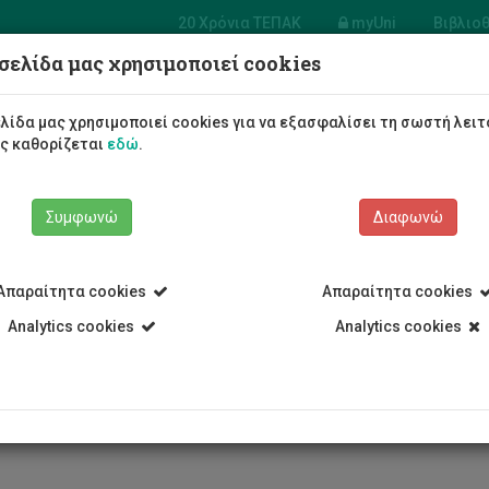
20 Χρόνια ΤΕΠΑΚ
myUni
Βιβλιο
σελίδα μας χρησιμοποιεί cookies
σία Επικοινωνίας, Προώθησης και Διεθνοποί
λίδα μας χρησιμοποιεί cookies για να εξασφαλίσει τη σωστή λειτ
Φοιτητές/τριες
Σπουδές
ως καθορίζεται
εδώ
.
Συμφωνώ
Διαφωνώ
Απαραίτητα cookies
Απαραίτητα cookies
 Υπηρεσίες
Analytics cookies
Υπηρεσία Επικοινωνίας, Προώθησης και Διεθνοποίη
Analytics cookies