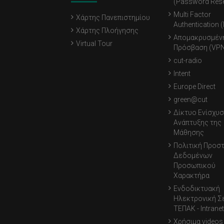
(Password Rese
Multi Factor
Χάρτης Πανεπιστημίου
Authentication 
Χάρτης Πλοήγησης
Απομακρυσμέν
Virtual Tour
Πρόσβαση (VPN
cut-radio
Intent
Europe Direct
green@cut
Δίκτυο Ενίσχυσ
Ανάπτυξης της
Μάθησης
Πολιτική Προσ
Δεδομένων
Προσωπικού
Χαρακτήρα
Ενδοδικτυακή
Ηλεκτρονική Σ
ΤΕΠΑΚ - Intranet
Χρήσιμα videos