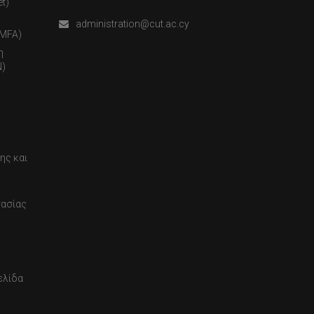
t)
administration@cut.ac.cy
(MFA)
η
)
ης και
τασίας
ελίδα