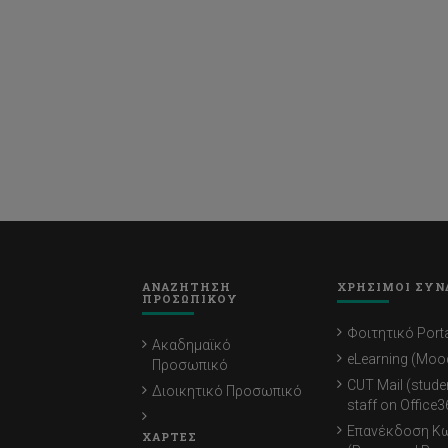
ΑΝΑΖΗΤΗΣΗ
ΧΡΗΣΙΜΟΙ ΣΥΝ
ΠΡΟΣΩΠΙΚΟΥ
Φοιτητικό Porta
Ακαδημαϊκό
eLearning (Moo
Προσωπικό
CUT Mail (stude
Διοικητικό Προσωπικό
staff on Office3
Επανέκδοση Κ
ΧΑΡΤΕΣ