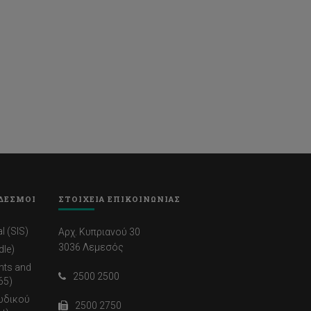
ΔΕΣΜΟΙ
ΣΤΟΙΧΕΙΑ ΕΠΙΚΟΙΝΩΝΙΑΣ
l (SIS)
Αρχ. Κυπριανού 30
3036 Λεμεσός
dle)
nts and
2500 2500
65)
ωδικού
2500 2750