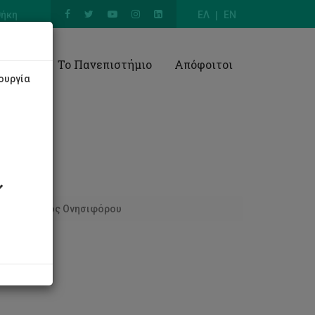
θήκη
ΕΛ
EN
Έρευνα
Το Πανεπιστήμιο
Απόφοιτοι
ουργία
ωνσταντίνος Ονησιφόρου