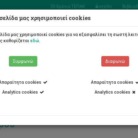
20 Χρόνια ΤΕΠΑΚ
myUni
Βιβλιο
σελίδα μας χρησιμοποιεί cookies
σία
ίρισης
Φοιτητές/τριες
Σπουδές
λίδα μας χρησιμοποιεί cookies για να εξασφαλίσει τη σωστή λειτ
υσίας
ως καθορίζεται
εδώ
.
Συμφωνώ
Διαφωνώ
Απαραίτητα cookies
Απαραίτητα cookies
 Υπηρεσίες
Υπηρεσία Διαχείρισης Περιουσίας
Προσωπικό
Κ
Analytics cookies
Analytics cookies
ρου