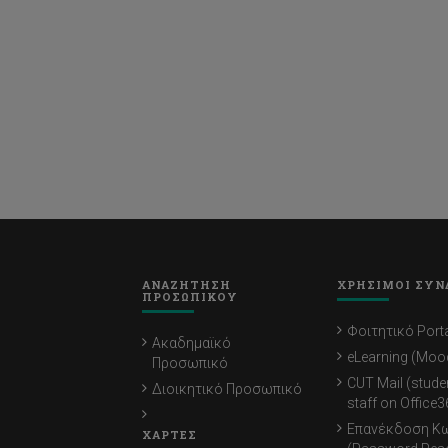
ΑΝΑΖΗΤΗΣΗ
ΧΡΗΣΙΜΟΙ ΣΥΝ
ΠΡΟΣΩΠΙΚΟΥ
Φοιτητικό Porta
Ακαδημαϊκό
eLearning (Moo
Προσωπικό
CUT Mail (stude
Διοικητικό Προσωπικό
staff on Office3
Επανέκδοση Κ
ΧΑΡΤΕΣ