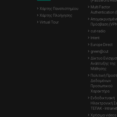
(Password Rese
Multi Factor
Χάρτης Πανεπιστημίου
Authentication 
Χάρτης Πλοήγησης
Απομακρυσμέν
Virtual Tour
Πρόσβαση (VPN
cut-radio
Intent
Europe Direct
green@cut
Δίκτυο Ενίσχυσ
Ανάπτυξης της
Μάθησης
Πολιτική Προσ
Δεδομένων
Προσωπικού
Χαρακτήρα
Ενδοδικτυακή
Ηλεκτρονική Σ
ΤΕΠΑΚ - Intranet
Χρήσιμα videos