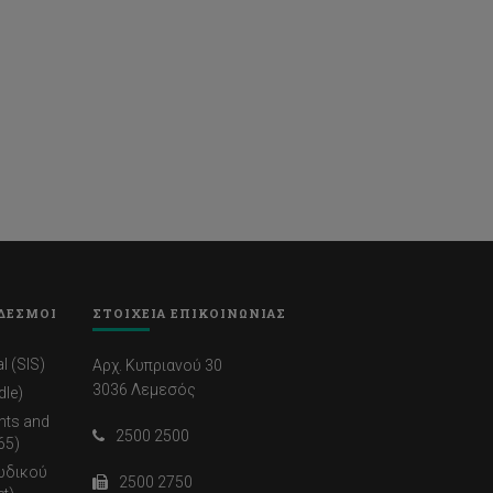
ΔΕΣΜΟΙ
ΣΤΟΙΧΕΙΑ ΕΠΙΚΟΙΝΩΝΙΑΣ
l (SIS)
Αρχ. Κυπριανού 30
3036 Λεμεσός
dle)
nts and
2500 2500
65)
ωδικού
2500 2750