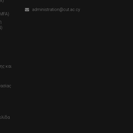
t)
administration@cut.ac.cy
(MFA)
η
)
ης και
τασίας
ελίδα