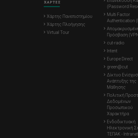
Επανέκδοση Κ
ΧΑΡΤΕΣ
(Password Rese
Multi Factor
Χάρτης Πανεπιστημίου
Authentication 
Χάρτης Πλοήγησης
Απομακρυσμέν
Virtual Tour
Πρόσβαση (VPN
cut-radio
Intent
Europe Direct
green@cut
Δίκτυο Ενίσχυσ
Ανάπτυξης της
Μάθησης
Πολιτική Προσ
Δεδομένων
Προσωπικού
Χαρακτήρα
Ενδοδικτυακή
Ηλεκτρονική Σ
ΤΕΠΑΚ - Intranet