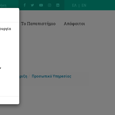
θήκη
ΕΛ
EN
Έρευνα
Το Πανεπιστήμιο
Απόφοιτοι
ουργία
ας
Υποστήριξη
Προσωπικό Υπηρεσίας