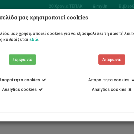
20 Χρόνια ΤΕΠΑΚ
myUni
Βιβλιο
σελίδα μας χρησιμοποιεί cookies
σία Συστημάτων
φορικής και
Φοιτητές/τριες
Σπουδές
λίδα μας χρησιμοποιεί cookies για να εξασφαλίσει τη σωστή λειτ
λογίας
ως καθορίζεται
εδώ
.
Συμφωνώ
Διαφωνώ
Απαραίτητα cookies
Απαραίτητα cookies
 Υπηρεσίες
Υπηρεσία Συστημάτων Πληροφορικής και Τεχνολογί
Analytics cookies
Analytics cookies