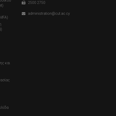
ωδικού
2500 2750
t)
administration@cut.ac.cy
(MFA)
η
)
ης και
τασίας
ελίδα