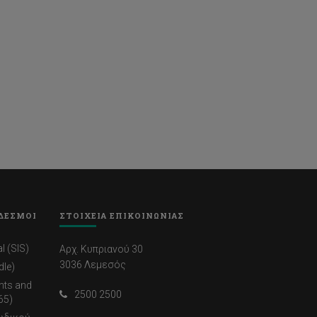
ΔΕΣΜΟΙ
ΣΤΟΙΧΕΙΑ ΕΠΙΚΟΙΝΩΝΙΑΣ
l (SIS)
Αρχ. Κυπριανού 30
3036 Λεμεσός
dle)
nts and
2500 2500
65)