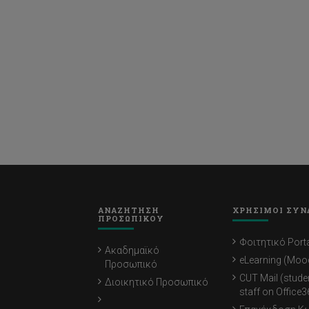
ΑΝΑΖΗΤΗΣΗ
ΧΡΗΣΙΜΟΙ ΣΥΝ
ΠΡΟΣΩΠΙΚΟΥ
Φοιτητικό Porta
Ακαδημαϊκό
eLearning (Moo
Προσωπικό
CUT Mail (stude
Διοικητικό Προσωπικό
staff on Office3