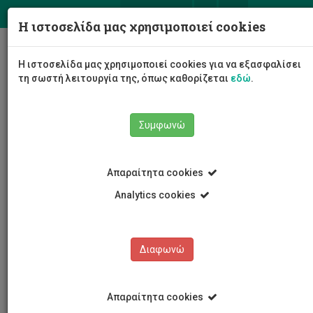
ΕΛ
EN
Η ιστοσελίδα μας χρησιμοποιεί cookies
Togg
Η ιστοσελίδα μας χρησιμοποιεί cookies για να εξασφαλίσει
navig
τη σωστή λειτουργία της, όπως καθορίζεται
εδώ
.
Συμφωνώ
Το Πανεπιστήμιο
Διοίκηση
Απαραίτητα cookies
Διοικητικές Υπηρεσίες
Υπηρεσία Σπουδών και Φοιτητικής Ευημερίας
Analytics cookies
Οι άνθρωποι μας
Άννα Κωνσταντίνου
Διαφωνώ
Άννα Κωνσταντίνου
Απαραίτητα cookies