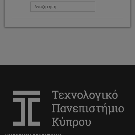
Στέλιος Μαρνέρος
Σωτηρούλα Λιασίδου
Mαρία Ιωάννου