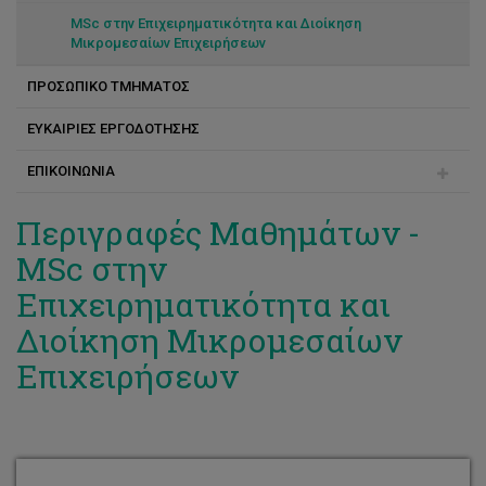
MSc στην Επιχειρηματικότητα και Διοίκηση
Μικρομεσαίων Επιχειρήσεων
ΠΡΟΣΩΠΙΚΟ ΤΜΗΜΑΤΟΣ
ΕΥΚΑΙΡΙΕΣ ΕΡΓΟΔΟΤΗΣΗΣ
Άννα Φαρμάκη
ΕΠΙΚΟΙΝΩΝΙΑ
Αλέξης Σαβεριάδης
Αναστάσιος Ζωπιάτης
Χριστίνα Μαζαράκη
Περιγραφές Μαθημάτων -
MSc στην
Αντώνης Θεοχάρους
Επιχειρηματικότητα και
Κατερίνα Περικλέους
Διοίκηση Μικρομεσαίων
Κωνσταντίνος Παπαδόπουλος
Επιχειρήσεων
Πέτρος Κοσμάς
Προκόπης Χρίστου
Σάββας Σακκαδάς