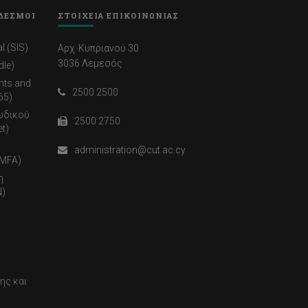
ΔΕΣΜΟΙ
ΣΤΟΙΧΕΙΑ ΕΠΙΚΟΙΝΩΝΙΑΣ
l (SIS)
Αρχ. Κυπριανού 30
3036 Λεμεσός
dle)
nts and
2500 2500
65)
ωδικού
2500 2750
t)
administration@cut.ac.cy
(MFA)
η
)
ης και