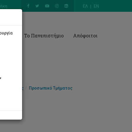
θήκη
ΕΛ
EN
ουργία
Έρευνα
Το Πανεπιστήμιο
Απόφοιτοι
 Φιλοξενίας
Προσωπικό Τμήματος