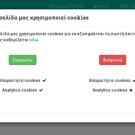
20 Χρόνια ΤΕΠΑΚ
myUni
Βιβλιο
σελίδα μας χρησιμοποιεί cookies
 Διοίκησης Τουρισμού και Φιλοξενίας
λίδα μας χρησιμοποιεί cookies για να εξασφαλίσει τη σωστή λειτ
Φοιτητές/τριες
Σπουδές
ως καθορίζεται
εδώ
.
Συμφωνώ
Διαφωνώ
Απαραίτητα cookies
Απαραίτητα cookies
ξενίας και Επιχειρηματικότητας
Analytics cookies
Τμήμα Διοίκησης Τουρισμού και
Analytics cookies