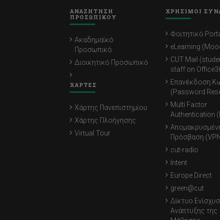
ΑΝΑΖΗΤΗΣΗ
ΧΡΗΣΙΜΟΙ ΣΥΝ
ΠΡΟΣΩΠΙΚΟΥ
Φοιτητικό Porta
Ακαδημαϊκό
eLearning (Moo
Προσωπικό
CUT Mail (stude
Διοικητικό Προσωπικό
staff on Office3
Επανέκδοση Κ
ΧΑΡΤΕΣ
(Password Rese
Multi Factor
Χάρτης Πανεπιστημίου
Authentication 
Χάρτης Πλοήγησης
Απομακρυσμέν
Virtual Tour
Πρόσβαση (VPN
cut-radio
Intent
Europe Direct
green@cut
Δίκτυο Ενίσχυσ
Ανάπτυξης της