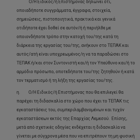
Ο/Η Ειδικός/ή Επιστήμονας δηλώνει ότι,
οποιαδήποτε συγγράμματα, έγγραφα, στοιχεία,
σημειώσεις, πιστοποιητικά, πρακτικά και γενικά
οτιδήποτε έχει δοθεί σε αυτόν/ή ή περιήλθε με
οποιονδήποτε τρόπο στην κατοχή του/της κατά τη
διάρκεια της εργασίας του/της, ανήκουν στο ΤΕΠΑΚ και
αυτός/ατή είναι υποχρεωμένος/η να τα παραδώσει στο
ΤΕΠΑΚ ή/και στον Συντονιστή και/ή τον Υπεύθυνο και/ή το
αρμόδιο πρόσωπο, οποτεδήποτε του/της ζητηθούν ή κατά
τον τερματισμό ή τη λήξη της εργασίας του/της.
η. Ο/Η Ειδικός/ή Επιστήμονας που θα επιλεγεί θα
παρέχει τη διδασκαλία στο χώρο που έχει το ΤΕΠΑΚ τις
εγκαταστάσεις του, συμπεριλαμβανομένων και τυχόν
εγκαταστάσεων εκτός της Επαρχίας Λεμεσού. Επίσης,
μετά από σχετικές οδηγίες ενδέχεται η διδασκαλία να
γίνεται με σύγχρονα μέσα που να επιτρέπουν τη μη φυσική