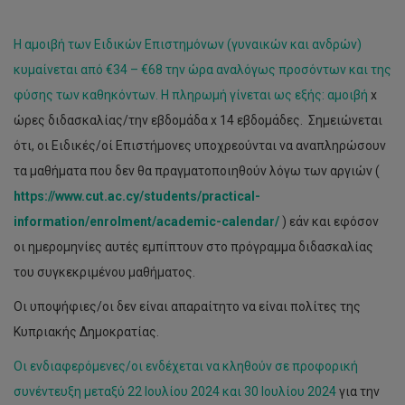
Η αμοιβή των Ειδικών Επιστημόνων (γυναικών και ανδρών)
κυμαίνεται από €34 – €68 την ώρα αναλόγως προσόντων και της
φύσης των καθηκόντων. Η πληρωμή γίνεται ως εξής: αμοιβή
x
ώρες διδασκαλίας/την εβδομάδα x 14 εβδομάδες. Σημειώνεται
ότι, οι Ειδικές/οί Επιστήμονες υποχρεούνται να αναπληρώσουν
τα μαθήματα που δεν θα πραγματοποιηθούν λόγω των αργιών (
https://www.cut.ac.cy/students/practical-
information/enrolment/academic-calendar/
) εάν και εφόσον
οι ημερομηνίες αυτές εμπίπτουν στο πρόγραμμα διδασκαλίας
του συγκεκριμένου μαθήματος.
Οι υποψήφιες/οι δεν είναι απαραίτητο να είναι πολίτες της
Κυπριακής Δημοκρατίας.
Οι ενδιαφερόμενες/οι ενδέχεται να κληθούν σε προφορική
συνέντευξη μεταξύ
22 Ιουλίου 2024 και 30 Ιουλίου 2024
για την