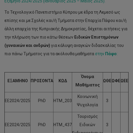
Εξάμηνο 2024/2025 (Ιανουάριος 2025 – Μάιος 2025).
Το Τεχνολογικό Πανεπιστήμιο Κύπρου με έδρα τη Λεμεσό ως
επίσης και με Σχολές και/ή Τμήματα στην Επαρχία Πάφου και/ή
άλλη επαρχία της Κυπριακής Δημοκρατίας, δέχεται αιτήσεις για
την πλήρωση των πιο κάτω θέσεων
Ειδικών Επιστημόνων
(γυναικών και ανδρών)
για κάλυψη αναγκών διδασκαλίας του
πιο πάνω Τμήματος για τα ακόλουθα μαθήματα
στην
Πάφο
:
Όνομα
ΕΞΑΜΗΝΟ
ΠΡΟΣΟΝΤΑ
ΚΩΔ
ΩΘΕ
ΩΦΕ
ΩΕΕ
Μαθήματος
Κοινωνική
ΕΕ2024/2025
PhD
HTM_203
3
Ψυχολογία
Τουρισμός
ΕΕ2024/2025
PhD
HTM_437
Ειδικών
3