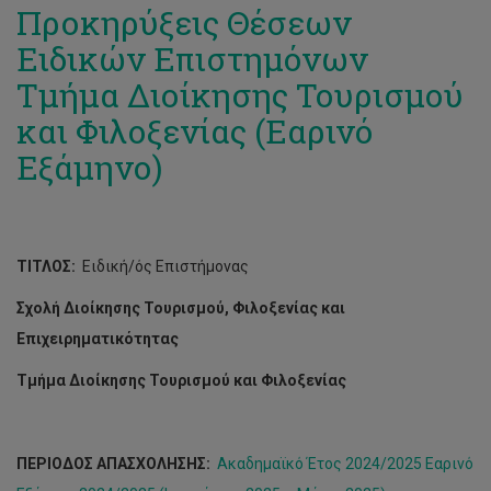
Αναστάσιος Ζωπιάτης
Χριστίνα Μαζαράκη
Προκηρύξεις Θέσεων
Ειδικών Επιστημόνων
Αντώνης Θεοχάρους
Τμήμα Διοίκησης Τουρισμού
Κατερίνα Περικλέους
και Φιλοξενίας (Εαρινό
Κωνσταντίνος Παπαδόπουλος
Εξάμηνο)
Πέτρος Κοσμάς
Προκόπης Χρίστου
Σάββας Σακκαδάς
ΤΙΤΛΟΣ:
Ειδική/ός Επιστήμονας
Στέλιος Μαρνέρος
Σχολή Διοίκησης Τουρισμού, Φιλοξενίας και
Επιχειρηματικότητας
Σωτηρούλα Λιασίδου
Τμήμα Διοίκησης Τουρισμού και Φιλοξενίας
Mαρία Ιωάννου
ΠΕΡΙΟΔΟΣ ΑΠΑΣΧΟΛΗΣΗΣ:
Ακαδημαϊκό Έτος 2024/2025
Εαρινό