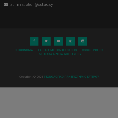
administration@cut.ac.cy
ΕΠΙΚΟΙΝΩΝΊΑ
ΣΧΕΤΙΚΆ ΜΕ ΤΟΝ ΙΣΤΌΤΟΠΟ
COOKIE POLICY
ΨΗΦΙΑΚΆ ΑΡΧΕΊΑ ΛΟΓΌΤΥΠΟΥ
Copyright © 2026
ΤΕΧΝΟΛΟΓΙΚΟ ΠΑΝΕΠΙΣΤΗΜΙΟ ΚΥΠΡΟΥ