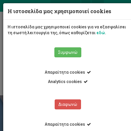
ΕΛ
EN
Η ιστοσελίδα μας χρησιμοποιεί cookies
Togg
Η ιστοσελίδα μας χρησιμοποιεί cookies για να εξασφαλίσει
navig
τη σωστή λειτουργία της, όπως καθορίζεται
εδώ
.
Σχολές
Συμφωνώ
Σχολή Διοίκησης Τουρισμού, Φιλοξενίας και
Επιχειρηματικότητας
Τμήμα Διοίκησης Τουρισμού και Φιλοξενίας
Απαραίτητα cookies
Ευκαιρίες Εργοδότησης
Analytics cookies
Διαφωνώ
Απαραίτητα cookies