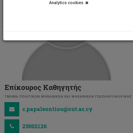
Analytics cookies
Επίκουρος Καθηγητής
ΤΜΗΜΑ ΠΟΛΙΤΙΚΩΝ ΜΗΧΑΝΙΚΩΝ ΚΑΙ ΜΗΧΑΝΙΚΩΝ ΓΕΩΠΛΗΡΟΦΟΡΙΚΗΣ
c.papaleontiou@cut.ac.cy
25002126