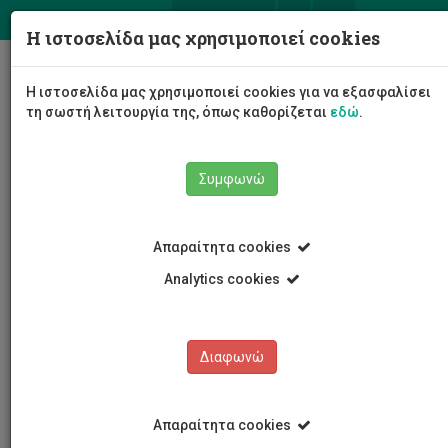
ΕΛ
EN
Η ιστοσελίδα μας χρησιμοποιεί cookies
Togg
Η ιστοσελίδα μας χρησιμοποιεί cookies για να εξασφαλίσει
navig
τη σωστή λειτουργία της, όπως καθορίζεται
εδώ
.
Σχολές
Σχολή Μηχανικής και Τεχνολογίας
Συμφωνώ
Τμήμα Πολιτικών Μηχανικών και Μηχανικών
Γεωπληροφορικής
Προσωπικό
Χρύσης Παπαλεοντίου
Απαραίτητα cookies
Analytics cookies
Χρύσης Παπαλεοντίου
Διαφωνώ
Απαραίτητα cookies