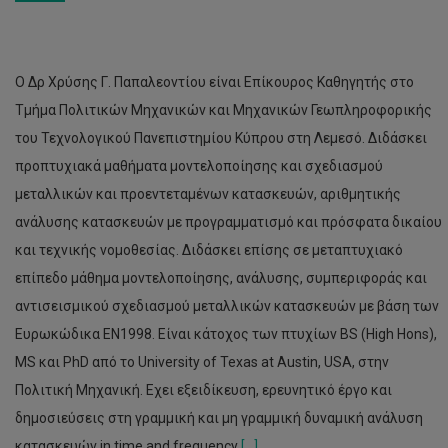
Ο Δρ Χρύσης Γ. Παπαλεοντίου είναι Επίκουρος Καθηγητής στο
Τμήμα Πολιτικών Μηχανικών και Μηχανικών Γεωπληροφορικής
του Τεχνολογικού Πανεπιστημίου Κύπρου στη Λεμεσό. Διδάσκει
προπτυχιακά μαθήματα μοντελοποίησης και σχεδιασμού
μεταλλικών και προεντεταμένων κατασκευών, αριθμητικής
ανάλυσης κατασκευών με προγραμματισμό και πρόσφατα δικαίου
και τεχνικής νομοθεσίας. Διδάσκει επίσης σε μεταπτυχιακό
επίπεδο μάθημα μοντελοποίησης, ανάλυσης, συμπεριφοράς και
αντισεισμικού σχεδιασμού μεταλλικών κατασκευών με βάση των
Ευρωκώδικα ΕΝ1998. Είναι κάτοχος των πτυχίων BS (Ηigh Ηons),
MS και PhD από το University of Texas at Austin, USA, στην
Πολιτική Μηχανική. Eχει εξειδίκευση, ερευνητικό έργο και
δημοσιεύσεις στη γραμμική και μη γραμμική δυναμική ανάλυση
κατασκευών in time and frequency
[...]