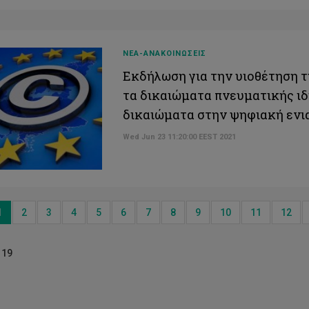
ΝΕΑ-ΑΝΑΚΟΙΝΩΣΕΙΣ
Εκδήλωση για την υιοθέτηση τ
τα δικαιώματα πνευματικής ιδ
δικαιώματα στην ψηφιακή ενι
Wed Jun 23 11:20:00 EEST 2021
ious
1
2
3
4
5
6
7
8
9
10
11
12
119