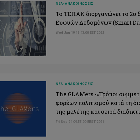
ΝΕΑ-ΑΝΑΚΟΙΝΩΣΕΙΣ
Το ΤΕΠΑΚ διοργανώνει το 2ο 
Ευφυών Δεδομένων (Smart Data
Wed Jan 19 13:43:00 EET 2022
ΝΕΑ-ΑΝΑΚΟΙΝΩΣΕΙΣ
The GLAMers -«Τρόποι συμμετ
φορέων πολιτισμού κατά τη δι
της μελέτης και σειρά διαδικ
Fri Sep 24 09:55:00 EEST 2021