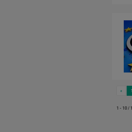
Prev
«
1 - 10 / 