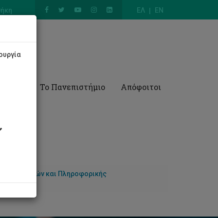
θήκη
ΕΛ
EN
ουργία
Έρευνα
Το Πανεπιστήμιο
Απόφοιτοι
 Υπολογιστών και Πληροφορικής