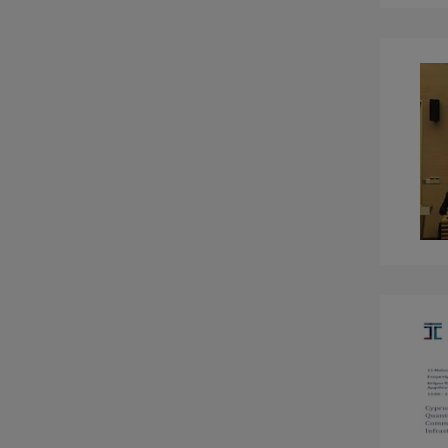
Intelligent Information Systems
Research Lab
Statistical Machine Learning Lab
Photonics and Optical Sensors
(PhOS) Research Lab
Electronic Health Lab
Computer Architecture Research
Lab
Security, Privacy, and Trust
Research Lab