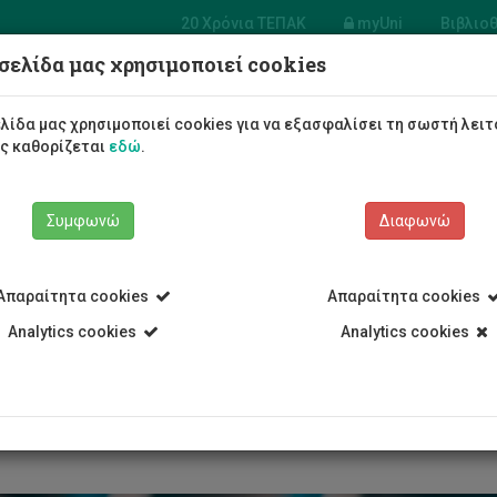
20 Χρόνια ΤΕΠΑΚ
myUni
Βιβλιο
σελίδα μας χρησιμοποιεί cookies
α Ηλεκτρολόγων Μηχανικών
ηχανικών Ηλεκτρονικών
λίδα μας χρησιμοποιεί cookies για να εξασφαλίσει τη σωστή λειτ
γιστών και Πληροφορικής
ως καθορίζεται
εδώ
.
Φοιτητές/τριες
Σπουδές
Συμφωνώ
Διαφωνώ
Απαραίτητα cookies
Απαραίτητα cookies
Analytics cookies
Analytics cookies
Τμήμα Ηλεκτρολόγων Μηχανικών και Μηχανικών Ηλεκτρονικών