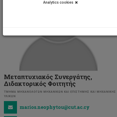
Analytics cookies
Μεταπτυχιακός Συνεργάτης,
Διδακτορικός Φοιτητής
ΤΜΗΜΑ ΜΗΧΑΝΟΛΟΓΩΝ ΜΗΧΑΝΙΚΩΝ ΚΑΙ ΕΠΙΣΤΗΜΗΣ ΚΑΙ ΜΗΧΑΝΙΚΗΣ
ΥΛΙΚΩΝ
marios.neophytou@cut.ac.cy