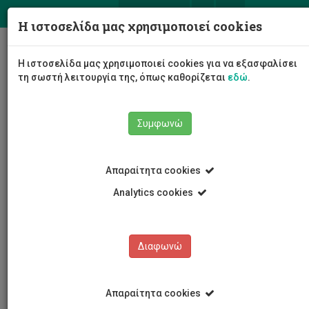
ΕΛ
EN
Η ιστοσελίδα μας χρησιμοποιεί cookies
Togg
Η ιστοσελίδα μας χρησιμοποιεί cookies για να εξασφαλίσει
navig
τη σωστή λειτουργία της, όπως καθορίζεται
εδώ
.
Σχολές
Σχολή Μηχανικής και Τεχνολογίας
Συμφωνώ
Τμήμα Μηχανολόγων Μηχανικών και Επιστήμης και
Μηχανικής Υλικών
Προσωπικό τμήματος
Μάριος Νεοφύτου
Απαραίτητα cookies
Analytics cookies
Μάριος Νεοφύτου
Διαφωνώ
Απαραίτητα cookies