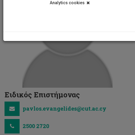
Analytics cookies
Ειδικός Επιστήμονας
pavlos.evangelides@cut.ac.cy
2500 2720