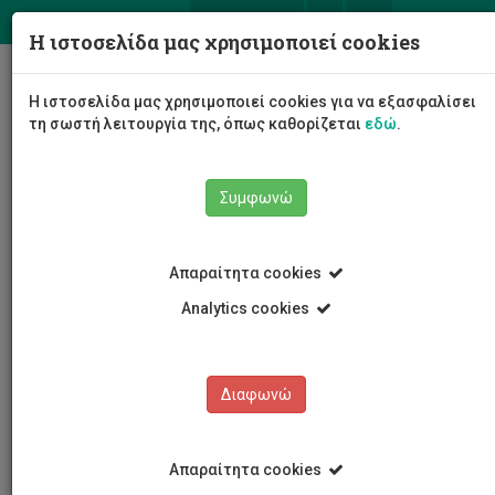
ΕΛ
EN
Η ιστοσελίδα μας χρησιμοποιεί cookies
Togg
Η ιστοσελίδα μας χρησιμοποιεί cookies για να εξασφαλίσει
navig
τη σωστή λειτουργία της, όπως καθορίζεται
εδώ
.
Σχολές
Σχολή Διοίκησης και Οικονομίας
Συμφωνώ
Τμήμα Χρηματοοικονομικής, Λογιστικής και
Διοικητικής Επιστήμης
Προσωπικό Τμήματος
Ακαδημαϊκό Προσωπικό
Απαραίτητα cookies
Παύλος Ευαγγελίδης
Analytics cookies
Παύλος Ευαγγελίδης
Διαφωνώ
Απαραίτητα cookies