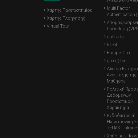
(Password Rese
Multi Factor
Χάρτης Πανεπιστημίου
Authentication 
Χάρτης Πλοήγησης
Απομακρυσμέν
Virtual Tour
Πρόσβαση (VPN
cut-radio
Intent
Europe Direct
green@cut
Δίκτυο Ενίσχυσ
Ανάπτυξης της
Μάθησης
Πολιτική Προσ
Δεδομένων
Προσωπικού
Χαρακτήρα
Ενδοδικτυακή
Ηλεκτρονική Σ
ΤΕΠΑΚ - Intranet
Χρήσιμα videos