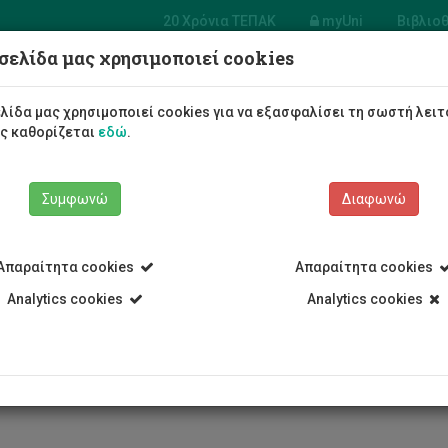
20 Χρόνια ΤΕΠΑΚ
myUni
Βιβλιο
σελίδα μας χρησιμοποιεί cookies
ές Ινστιτούτο
η Δημόσια και
Φοιτητές/τριες
Σπουδές
λίδα μας χρησιμοποιεί cookies για να εξασφαλίσει τη σωστή λειτ
αλλοντική Υγεία
ως καθορίζεται
εδώ
.
Συμφωνώ
Διαφωνώ
Απαραίτητα cookies
Απαραίτητα cookies
εθνές Ινστιτούτο Κύπρου για την Περιβαλλοντική και Δημόσια Υγεί
Analytics cookies
Analytics cookies