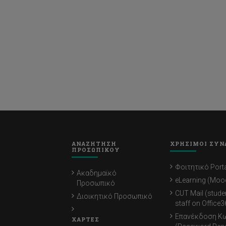
ΑΝΑΖΗΤΗΣΗ
ΧΡΗΣΙΜΟΙ ΣΥΝ
ΠΡΟΣΩΠΙΚΟΥ
Φοιτητικό Porta
Ακαδημαϊκό
eLearning (Moo
Προσωπικό
CUT Mail (stude
Διοικητικό Προσωπικό
staff on Office3
Επανέκδοση Κ
ΧΑΡΤΕΣ