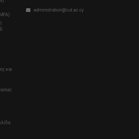
t)
administration@cut.ac.cy
(MFA)
η
)
ης και
τασίας
ελίδα