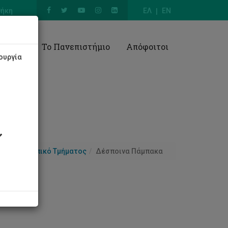
θήκη
ΕΛ
EN
Έρευνα
Το Πανεπιστήμιο
Απόφοιτοι
ουργία
α
Προσωπικό Τμήματος
Δέσποινα Πάμπακα