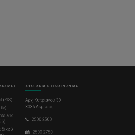
ΔΕΣΜΟΙ
ΣΤΟΙΧΕΙΑ ΕΠΙΚΟΙΝΩΝΙΑΣ
l (SIS)
Αρχ. Κυπριανού 30
3036 Λεμεσός
dle)
nts and
2500 2500
65)
ωδικού
2500 2750