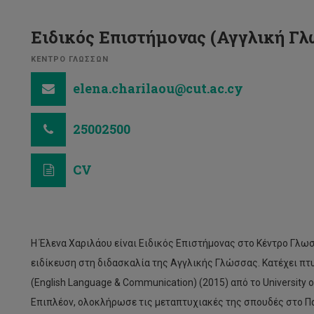
Ειδικός Επιστήμονας (Αγγλική Γλ
ΚΕΝΤΡΟ ΓΛΩΣΣΩΝ
elena.charilaou@cut.ac.cy
25002500
CV
Η Έλενα Χαριλάου είναι Ειδικός Επιστήμονας στο Κέντρο Γλω
ειδίκευση στη διδασκαλία της Αγγλικής Γλώσσας. Κατέχει πτ
(English Language & Communication) (2015) από το University 
Επιπλέον, ολοκλήρωσε τις μεταπτυχιακές της σπουδές στο Πα