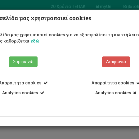
20 Χρόνια ΤΕΠΑΚ
myUni
Βιβλιο
σελίδα μας χρησιμοποιεί cookies
ο
σώv
Φοιτητές/τριες
Σπουδές
λίδα μας χρησιμοποιεί cookies για να εξασφαλίσει τη σωστή λειτ
ως καθορίζεται
εδώ
.
Συμφωνώ
Διαφωνώ
Απαραίτητα cookies
Απαραίτητα cookies
Έλενα Χαριλάου
Analytics cookies
Analytics cookies