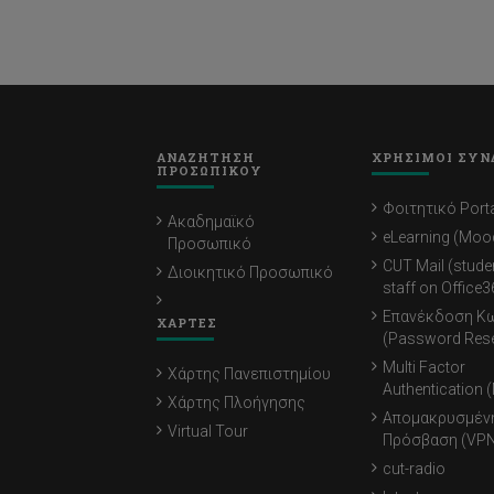
ΑΝΑΖΗΤΗΣΗ
ΧΡΗΣΙΜΟΙ ΣΥΝ
ΠΡΟΣΩΠΙΚΟΥ
Φοιτητικό Porta
Ακαδημαϊκό
eLearning (Moo
Προσωπικό
CUT Mail (stude
Διοικητικό Προσωπικό
staff on Office3
Επανέκδοση Κ
ΧΑΡΤΕΣ
(Password Rese
Multi Factor
Χάρτης Πανεπιστημίου
Authentication 
Χάρτης Πλοήγησης
Απομακρυσμέν
Virtual Tour
Πρόσβαση (VPN
cut-radio