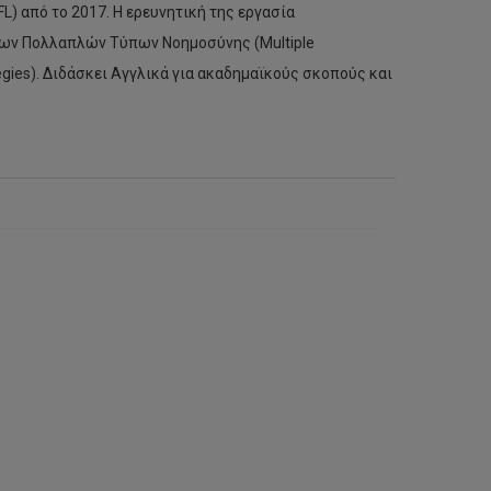
) από το 2017. Η ερευνητική της εργασία
των Πολλαπλών Τύπων Νοημοσύνης (Multiple
egies). Διδάσκει Αγγλικά για ακαδημαϊκούς σκοπούς και