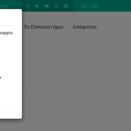
θήκη
ΕΛ
EN
Έρευνα
Το Πανεπιστήμιο
Απόφοιτοι
ουργία