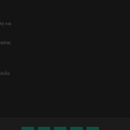
ης και
τασίας
ελίδα