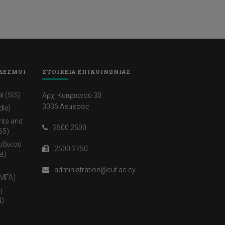
ΔΕΣΜΟΙ
ΣΤΟΙΧΕΙΑ ΕΠΙΚΟΙΝΩΝΙΑΣ
l (SIS)
Αρχ. Κυπριανού 30
3036 Λεμεσός
dle)
nts and
2500 2500
65)
ωδικού
2500 2750
t)
administration@cut.ac.cy
(MFA)
η
)