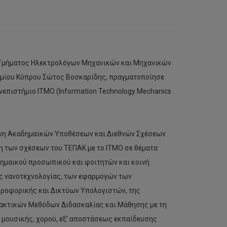
 Τμήματος Ηλεκτρολόγων Μηχανικών και Μηχανικών
μίου Κύπρου Σώτος Βοσκαρίδης, πραγματοποίησε
ανεπιστήμιο ΙΤΜΟ (Information Technology Mechanics
τανη Ακαδημαϊκών Υποθέσεων και Διεθνών Σχέσεων
ξη των σχέσεων του ΤΕΠΑΚ με το ΙΤΜΟ σε θέματα
μαικού προσωπικού και φοιτητών και κοινή
ης νανοτεχνολογίας, των εφαρμογών των
ηροφορικής και Δικτύων Υπολογιστών, της
ακτικών Μεθόδων Διδασκαλίας και Μάθησης με τη
 μουσικής, χορού, εξ’ αποστάσεως εκπαίδευσης