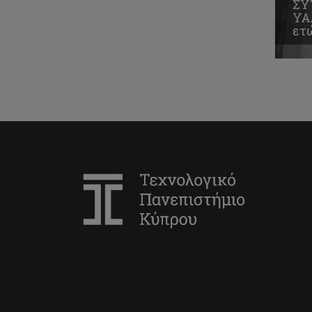
ΣΥ
ΥΑ
ετ