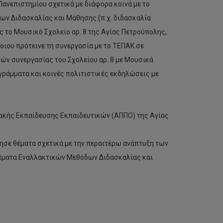
Πανεπιστημίου σχετικά με διάφορα κοινά με το
ν Διδασκαλίας και Μάθησης (π.χ. διδασκαλία
ς το Μουσικό Σχολείο αρ. 8 της Αγίας Πετρούπολης,
οιου πρότεινε τη συνεργασία με το ΤΕΠΑΚ σε
ών συνεργασίας του Σχολείου αρ. 8 με Μουσικά
γράμματα και κοινές πολιτιστικές εκδηλώσεις με
ακής Εκπαίδευσης Εκπαιδευτικών (ΑΠΠΟ) της Αγίας
ησε θέματα σχετικά με την περαιτέρω ανάπτυξη των
θέματα Εναλλακτικών Μεθόδων Διδασκαλίας και