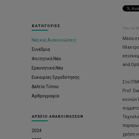
ΚΑΤΗΓΟΡΙΕΣ
Thu Jul 0
Μέσα στ
Νέα και Ανακοινώσεις
Ηλεκτρο
Συνέδρια
επίσκεψ
Φοιτητικά Νέα
and Opti
Ερευνητικά Νέα
Ευκαιρίες Εργοδότησης
Στο ΙΤΜ
Δελτία Τύπου
Prof. D
Αρθρογραφία
κοινών 
συμμετο
ΑΡΧΕΙΟ ΑΝΑΚΟΙΝΩΣΕΩΝ
Τεχνολο
παραγωγ
2024
χρήση γ