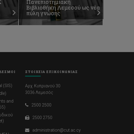
Κ
Πανεπιστημιακή
Βιβλιοθήκη Λεμεσού ως νέα
πύλη γνώσης
ΔΕΣΜΟΙ
ΣΤΟΙΧΕΙΑ ΕΠΙΚΟΙΝΩΝΙΑΣ
l (SIS)
Αρχ. Κυπριανού 30
3036 Λεμεσός
dle)
nts and
2500 2500
65)
ωδικού
2500 2750
t)
administration@cut.ac.cy