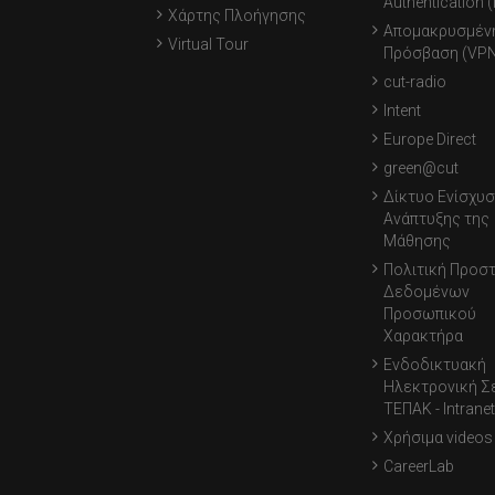
Authentication 
Χάρτης Πλοήγησης
Απομακρυσμέν
Virtual Tour
Πρόσβαση (VPN
cut-radio
Intent
Europe Direct
green@cut
Δίκτυο Ενίσχυσ
Ανάπτυξης της
Μάθησης
Πολιτική Προσ
Δεδομένων
Προσωπικού
Χαρακτήρα
Ενδοδικτυακή
Ηλεκτρονική Σ
ΤΕΠΑΚ - Intranet
Χρήσιμα videos
CareerLab