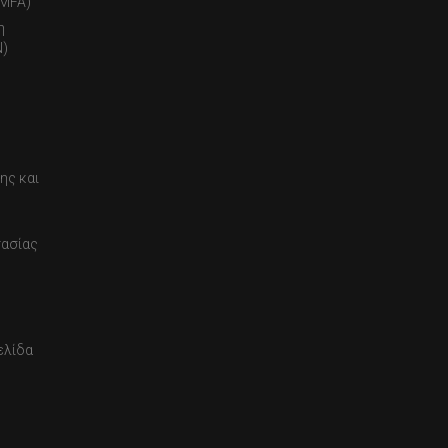
(MFA)
η
)
ης και
τασίας
ελίδα