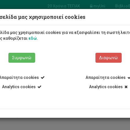
20 Χρόνια ΤΕΠΑΚ
myUni
Βιβλιο
σελίδα μας χρησιμοποιεί cookies
Φοιτητές/τριες
Σπουδές
λίδα μας χρησιμοποιεί cookies για να εξασφαλίσει τη σωστή λειτ
ως καθορίζεται
εδώ
.
Συμφωνώ
Διαφωνώ
Απαραίτητα cookies
Απαραίτητα cookies
Analytics cookies
Analytics cookies
σκεψη Σώτου Βοσκαρίδη στην 