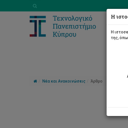
Η ιστο
Η ιστοσε
της, όπ
Νέα και Ανακοινώσεις
Άρθρο
Επί