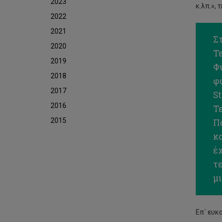
2023
κ.λπ.», 
2022
2021
Στ
2020
Τ
2019
Φυ
2018
φ
2017
St
2016
Τ
2015
Πα
κ
έ
τ
μ
Επ´ ευκ