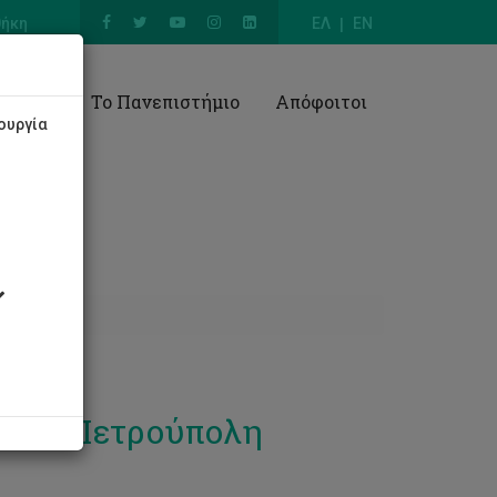
θήκη
ΕΛ
EN
Έρευνα
Το Πανεπιστήμιο
Απόφοιτοι
ουργία
Αγία Πετρούπολη