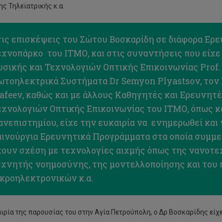
της Τηλεϊατρικής κ.α.
ις επισκέψεις του Σώτου Βοσκαρίδη σε διάφορα Ερε
εχνοπάρκο του ΙΤΜΟ, και στις συναντήσεις που είχ
σικής και Τεχνολογιών Οπτικής Επικοινωνίας Prof. 
ωτοηλεκτρικά Συστήματα Dr Semyon Plyastsov, τον 
afeev, καθώς και με άλλους Καθηγητές και Ερευνητ
εχνολογιών Οπτικής Επικοινωνίας του ΙΤΜΟ, όπως 
νεπιστημίου, είχε την ευκαιρία να ενημερωθεί και 
αινούργια Ερευνητικά Προγράμματα στα οποία συμμε
χουν σχέση με τεχνολογίες αιχμής όπως της νανοτεχ
εχνητής νοημοσύνης, της μοντελλοποίησης και του 
ικροηλεκτρονικών κ.α.
αιρία της παρουσίας του στην Αγία Πετρούπολη, ο Δρ Βοσκαρίδης είχε