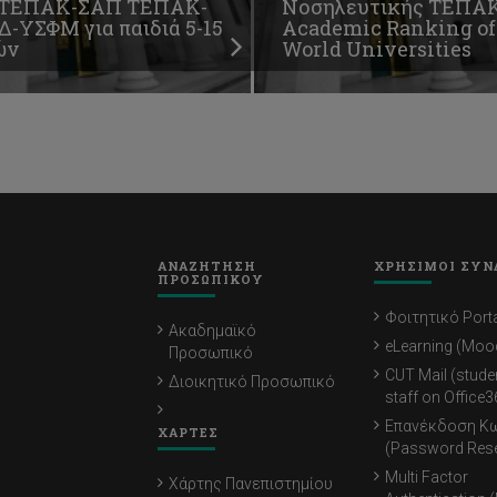
ΤΕΠΑΚ-ΣΑΠ ΤΕΠΑΚ-
Νοσηλευτικής ΤΕΠΑ
Δ-ΥΣΦΜ για παιδιά 5-15
Academic Ranking of
ών
World Universities
ΑΝΑΖΗΤΗΣΗ
ΧΡΗΣΙΜΟΙ ΣΥΝ
ΠΡΟΣΩΠΙΚΟΥ
Φοιτητικό Porta
Ακαδημαϊκό
eLearning (Moo
Προσωπικό
CUT Mail (stude
Διοικητικό Προσωπικό
staff on Office3
Επανέκδοση Κ
ΧΑΡΤΕΣ
(Password Rese
Multi Factor
Χάρτης Πανεπιστημίου