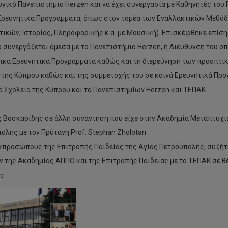
γικό Πανεπιστήμιο Herzen και να έχει συνεργασία με Καθηγητές του 
ρευνητικά Προγράμματα, όπως στον τομέα των Εναλλακτικών Μεθόδω
ικών, Ιστορίας, Πληροφορικής κ.α. με Μουσική). Επισκέφθηκε επίση
ο συνεργάζεται άμεσα με το Πανεπιστήμιο Herzen, η Διεύθυνση του οπ
ικά Ερευνητικά Προγράμματα καθώς και τη διερεύνηση των προοπτικ
 της Κύπρου καθώς και της συμμετοχής του σε κοινά Ερευνητικά Προ
 Σχολεία της Κύπρου και τα Πανεπιστημίων Herzen και ΤΕΠΑΚ.
 Βοσκαρίδης σε άλλη συνάντηση που είχε στην Ακαδημία Μεταπτυχι
ολης με τον Πρύτανη Prof. Stephan Zholotan
εκπροσώπους της Επιτροπής Παιδείας της Αγίας Πετρούπολης, συζήτ
μμετοχή
υ
 της Ακαδημίας ΑΠΠΟ και της Επιτροπής Παιδείας με το ΤΕΠΑΚ σε 
prus
ς.
eraction
ον
σιο
οκαιρινό
λο