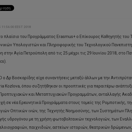
5 11:56:00 EEST 2018
ο πλαίσιο του Προγράμματος Erasmus+ ο Επίκουρος Καθηγητής του
νικών Υπολογιστών και Πληροφορικής του Τεχνολογικού Πανεπιστη
η στην Αγία Πετρούπολη από τις 25 μέχρι τις 29 Ιουνίου 2018, στο Π
cs).
Ο ο Δρ Βοσκαρίδης είχε συναντήσεις μεταξύ άλλων με την Αντιπρύ
aria Kozlova, όπου συζητήθηκαν οι προοπτικές για περαιτέρω ανάπτυ
Προπτυχιακών και Μεταπτυχιακών Προγραμμάτων, ανταλλαγής Ακαδη
χή σε νέα Ερευνητικά Προγράμματα στους τομείς της Ρομποτικής, τ
γιών Οπτικών ινών, της Τεχνητής Νοημοσύνης, των Συστημάτων Πλ
ής υδρογόνου με τη χρήση φωτοβολταικών τεχνολογιών, των Εναλλ
ελοιογραφιών, παιχνιδιών, αστείων ιστοριών, θεατρικών δρώμενων,