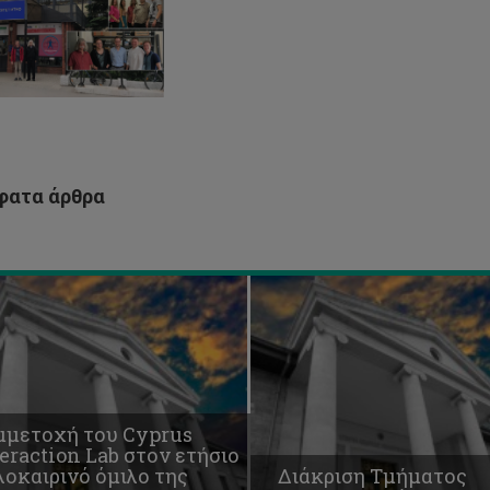
ΤΕΠΑΚ-
Π
Διάκριση
ΠΑΚ-
Τμήματος
Δ-
Νοσηλευτικής
ΦΜ
ΤΕΠΑΚ
Academic
διά
Ranking
of
ατα άρθρα
World
ών
Universities
μμετοχή του Cyprus
eraction Lab στον ετήσιο
λοκαιρινό όμιλο της
Διάκριση Τμήματος